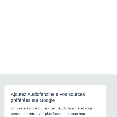
a plus de 20 ans. Un
refrettage a été fait il y a 3
ans en gardant les 'nibs',
certains sont manquants.
Poids : 4.6Kg Prix : 3850
EUR Expédition possible en
Shop2Shop Chronopost avec
assurances Ad Valorem en
sus.
Ajoutez Audiofanzine à vos sources
préférées sur Google
Un geste simple qui soutient Audiofanzine et vous
permet de retrouver plus facilement tous nos