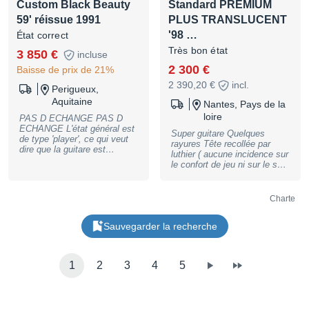
positions Essai possible sur
Custom Black Beauty
Standard PREMIUM
Riquet, 75019 Paris. Essai
place et remise en main
également réalisable à notre
59' réissue 1991
PLUS TRANSLUCENT
propre privilégiée.
boutique avignonnaise.
'98 …
État correct
Paiement possible en 3, 4,
10 ou 12 fois !
Très bon état
3 850 €
incluse
BASSNGUITAR
2 300 €
Baisse de prix de 21%
2 390,20 €
incl.
Perigueux,
Aquitaine
Nantes, Pays de la
loire
PAS D ECHANGE PAS D
ECHANGE L'état général est
Super guitare Quelques
de type 'player', ce qui veut
rayures Tête recollée par
dire que la guitare est
luthier ( aucune incidence sur
marquée par le temps, elle a
le confort de jeu ni sur le son
beaucoup joué et ça se voit :
) Etui d origine + Strap Locks
un exemplaire des années 90'
Echange possible avec une
ayant appartenu à un
autre Gibson ( Flying V,
Charte
guitariste pro l'ayant
Fender Telecaster/Strat... ) A
intensivement utilisé. Les
voir,
micros ont été upgradé par
Sauvegarder la recherche
des Flame Tone '59 Classic
PAF d'excellente réputation
et utilisé par J.Bonamassa.
(Les micros d'origine ne sont
1
2
3
4
5
pas fourni). Le chevalet a été
changé par un Gotoh ( celui
d'origine fourni ) Le manche a
été fêlé, réparé et reverni il y