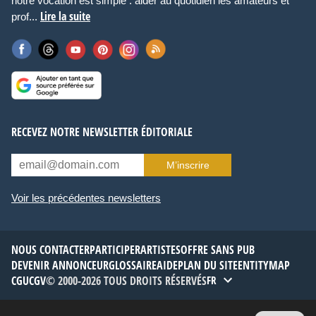
notre vocation est simple : aider au quotidien les amateurs et
Lire la suite
prof...
RECEVEZ NOTRE NEWSLETTER ÉDITORIALE
M’inscrire
Voir les précédentes newsletters
NOUS CONTACTER
PARTICIPER
ARTISTES
OFFRE SANS PUB
DEVENIR ANNONCEUR
GLOSSAIRE
AIDE
PLAN DU SITE
ENTITYMAP
CGU
CGV
© 2000-2026 TOUS DROITS RÉSERVÉS
FR