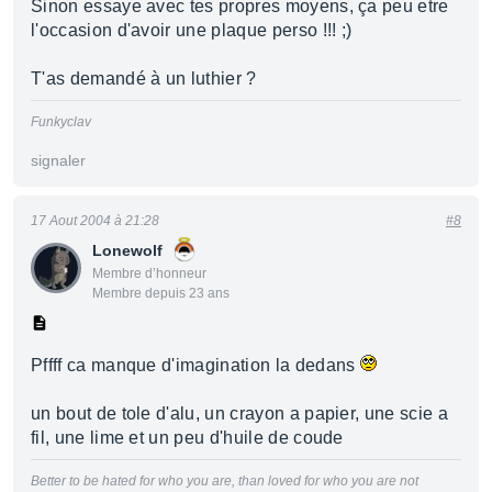
Sinon essaye avec tes propres moyens, ça peu etre
l'occasion d'avoir une plaque perso !!! ;)
T'as demandé à un luthier ?
Funkyclav
signaler
17 Aout 2004 à 21:28
#8
Lonewolf
Membre d’honneur
Membre depuis 23 ans
Pffff ca manque d'imagination la dedans
un bout de tole d'alu, un crayon a papier, une scie a
fil, une lime et un peu d'huile de coude
Better to be hated for who you are, than loved for who you are not