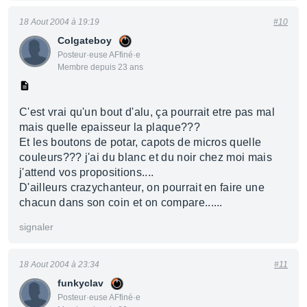
18 Aout 2004 à 19:19
#10
Colgateboy
Posteur·euse AFfiné·e
Membre depuis 23 ans
C'est vrai qu'un bout d'alu, ça pourrait etre pas mal
mais quelle epaisseur la plaque???
Et les boutons de potar, capots de micros quelle
couleurs??? j'ai du blanc et du noir chez moi mais
j'attend vos propositions....
D'ailleurs crazychanteur, on pourrait en faire une
chacun dans son coin et on compare......
signaler
18 Aout 2004 à 23:34
#11
funkyclav
Posteur·euse AFfiné·e