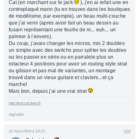
Cat (en marchant sur le jack
), j'en ai refait une en
contreplaqué marin (tu en trouves dans les boutiques
de modélisme, par exemple), un beau multi-couche
que j'ai verni (apres avoir fait un beau dessin au
fusain représentant une feuille de m... euh... un
palmier à l'envers).
Du coup, j'avais changer les micros, mis 2 doubles
un simple avec des switchs pour spliter les doubles
ou les passer en série ou en parralele plus un
rotacteur 4 positions pour avoir un routing style strat
ou gibson et pas mal de variantes, un montage
trouvé dans un vieux guitare et claviers...et ça
marche!
Mais bon, depuis j'ai une vrai strat
http://rod.cat.free.fr/
signaler
20 Aout 2004 à 18:25
#14