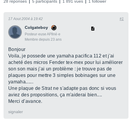
28 réponses
5 participants
1 891 vues
1 follower
17 Aout 2004 à 19:42
#1
Colgateboy
Posteur·euse AFfiné·e
Membre depuis 23 ans
Bonjour
Voila, je possede une yamaha pacifica 112 et j'ai
acheté des micros Fender tex-mex pour lui améliorer
son son mais j'ai un problème : je trouve pas de
plaques pour mettre 3 simples bobinages sur une
yamaha......
Une plaque de Strat ne s'adapte pas donc si vous
aviez des propositions, ça m'aiderai bien....
Merci d'avance.
signaler