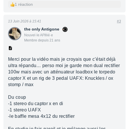
1 réaction
13 Juin 2026 à 15:41
#3
the only Antigone
Nouvel·le AFfilié·e
Membre depuis 21 ans
Merci pour la vidéo mais je croyais que c’était déjà
ultra répandu… perso moi je garde mon dual rectifier
100w mais avec un atténuateur loadbox le torpedo
captor X et un rig de 3 pedal UAFX: Knuckles / ox
stomp / max
Du coup
-1 stereo du captor x en di
-1 stereo UAFX
-le baffle mesa 4x12 du rectifier
En studio je fais pareil et je mélange aussi les