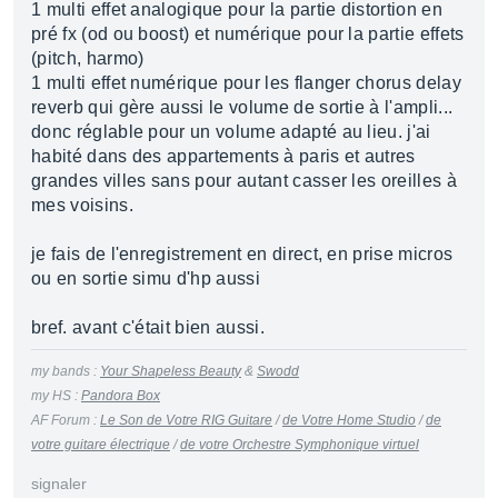
1 multi effet analogique pour la partie distortion en
pré fx (od ou boost) et numérique pour la partie effets
(pitch, harmo)
1 multi effet numérique pour les flanger chorus delay
reverb qui gère aussi le volume de sortie à l'ampli...
donc réglable pour un volume adapté au lieu. j'ai
habité dans des appartements à paris et autres
grandes villes sans pour autant casser les oreilles à
mes voisins.
je fais de l'enregistrement en direct, en prise micros
ou en sortie simu d'hp aussi
bref. avant c'était bien aussi.
my bands :
Your Shapeless Beauty
&
Swodd
my HS :
Pandora Box
AF Forum :
Le Son de Votre RIG Guitare
/
de Votre Home Studio
/
de
votre guitare électrique
/
de votre Orchestre Symphonique virtuel
signaler