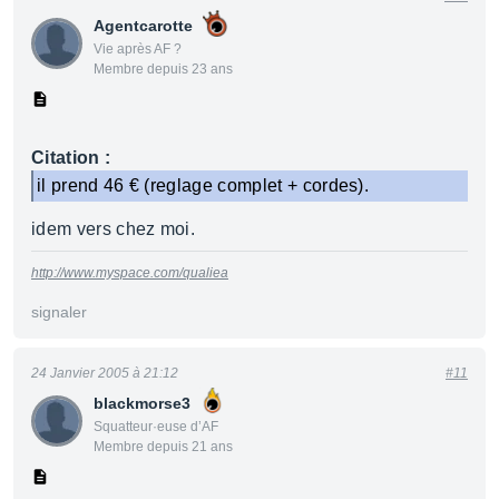
Agentcarotte
Vie après AF ?
Membre depuis 23 ans
Citation :
il prend 46 € (reglage complet + cordes).
idem vers chez moi.
http://www.myspace.com/qualiea
signaler
24 Janvier 2005 à 21:12
#11
blackmorse3
Squatteur·euse d’AF
Membre depuis 21 ans