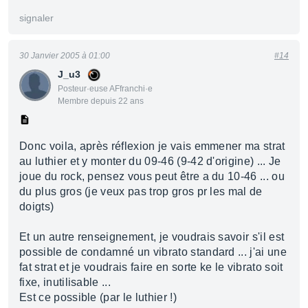
signaler
30 Janvier 2005 à 01:00
#14
J_u3
Posteur·euse AFfranchi·e
Membre depuis 22 ans
Donc voila, après réflexion je vais emmener ma strat
au luthier et y monter du 09-46 (9-42 d'origine) ... Je
joue du rock, pensez vous peut être a du 10-46 ... ou
du plus gros (je veux pas trop gros pr les mal de
doigts)
Et un autre renseignement, je voudrais savoir s'il est
possible de condamné un vibrato standard ... j'ai une
fat strat et je voudrais faire en sorte ke le vibrato soit
fixe, inutilisable ...
Est ce possible (par le luthier !)