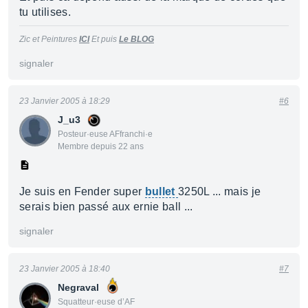
tu utilises.
Zic et Peintures
ICI
Et puis
Le BLOG
signaler
23 Janvier 2005 à 18:29
#6
J_u3
Posteur·euse AFfranchi·e
Membre depuis 22 ans
Je suis en Fender super
bullet
3250L ... mais je
serais bien passé aux ernie ball ...
signaler
23 Janvier 2005 à 18:40
#7
Negraval
Squatteur·euse d’AF