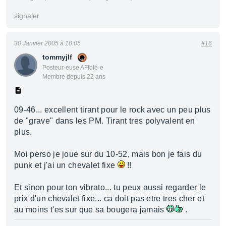
signaler
30 Janvier 2005 à 10:05
#16
tommyjlf
Posteur·euse AFfolé·e
Membre depuis 22 ans
09-46... excellent tirant pour le rock avec un peu plus
de "grave" dans les PM. Tirant tres polyvalent en
plus.
Moi perso je joue sur du 10-52, mais bon je fais du
punk et j'ai un chevalet fixe
!!
Et sinon pour ton vibrato... tu peux aussi regarder le
prix d'un chevalet fixe... ca doit pas etre tres cher et
au moins t'es sur que sa bougera jamais
.