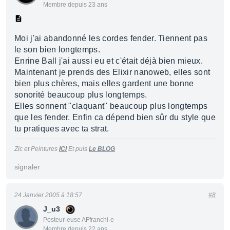
Membre depuis 23 ans
Moi j'ai abandonné les cordes fender. Tiennent pas
le son bien longtemps.
Enrine Ball j'ai aussi eu et c'était déjà bien mieux.
Maintenant je prends des Elixir nanoweb, elles sont
bien plus chères, mais elles gardent une bonne
sonorité beaucoup plus longtemps.
Elles sonnent "claquant" beaucoup plus longtemps
que les fender. Enfin ca dépend bien sûr du style que
tu pratiques avec ta strat.
Zic et Peintures
ICI
Et puis
Le BLOG
signaler
24 Janvier 2005 à 18:57
#8
J_u3
Posteur·euse AFfranchi·e
Membre depuis 22 ans