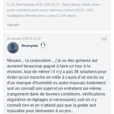
LL16, Strat highway, DOD, VOX AC15., Taylor, Ibanez, Blade, blues
junior.,washburn (avec micros Seymour), Gibson ES137., RAT,
VoxBigBen,LPburstbuckers, Laney LC15R, Martin....
signaler
24 Janvier 2005 à 21:22
#12
Anonyme
Mouais... la corporation... j'ai vu des guitares aui
auraient beaucoup gagné à faire un tour à la
révision, tout de même ! il n'y a pas 36 solutions pour
éviter qu'un manche se vrille à cause d'un excès ou
d'un manque d'humidité ou autre mauvais traitement:
soit on connaît son sujet et on entretient soi-même
(rangement dans de bonnes conditions, vérifications
régulières et réglages si nécessaire), soit on n'y
connaît rien et on n'attend pas que la gratte soit
injouable pour demander à un pro...