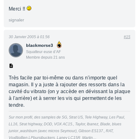
Merci !!
signaler
30 Janvier 2005 à 01:56
#15
blackmorse3
Squatteur·euse d’AF
Membre depuis 21 ans
Très facile par toi-même ou dans n'importe quel
magasin. Il y a juste à rajouter des ressorts dans la
cavité du vibrato (on y accède en dévissant la plaque
à l'arrière) et à serrer les vis qui permettent de les
tendre.
Sur mon profil, des samples de SG, Strat US, Tele Highway, Les Paul,
LL16, Strat highway, DOD, VOX AC15., Taylor, Ibanez, Blade, blues
junior.,washburn (avec micros Seymour), Gibson ES137., RAT,
VoxBigBen,LPburstbuckers, Laney LC15R, Martin....