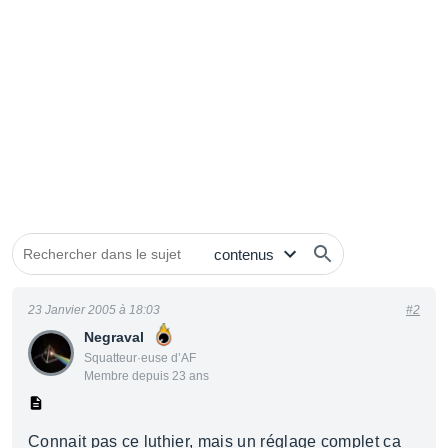
23 Janvier 2005 à 18:03
#2
Negraval
Squatteur·euse d’AF
Membre depuis 23 ans
Connait pas ce luthier, mais un réglage complet ca