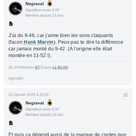
Negraval
Squatteur·euse d’AF
Membre depuis 23 ans
J'ai du 9-46, car j'aime bien les sons claquants
(facon
Hank Marvin
). Peux pas te dire la différence
car jamais monté du 9-42. (A l'origine elle était
montée en 11-52 !).
Zic et Peintures
ICI
Et puis
Le BLOG
signaler
23 Janvier 2005 à 18:26
#5
Negraval
Squatteur·euse d’AF
Membre depuis 23 ans
Et puis ca dépend aussi de la marque de cordes que