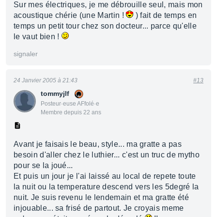
Sur mes électriques, je me débrouille seul, mais mon
acoustique chérie (une Martin !
) fait de temps en
temps un petit tour chez son docteur... parce qu'elle
le vaut bien !
signaler
24 Janvier 2005 à 21:43
#13
tommyjlf
Posteur·euse AFfolé·e
Membre depuis 22 ans
Avant je faisais le beau, style... ma gratte a pas
besoin d'aller chez le luthier... c'est un truc de mytho
pour se la joué...
Et puis un jour je l'ai laissé au local de repete toute
la nuit ou la temperature descend vers les 5degré la
nuit. Je suis revenu le lendemain et ma gratte été
injouable... sa frisé de partout. Je croyais meme