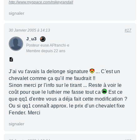
http://www.myspace.com/mikeyrandall
signaler
30 Janvier 2005 à 14:13
#17
J_u3
Posteur·euse AFfranchi·e
Membre depuis 22 ans
J'ai vu t'avais la delonge signature
... C'est un
chevalet comme ça qu'il me faudrait !!
Sinon merci pr l'info sur le tirant ... Reste à voir le
coût pour que le luthier me fasse tout ca
Est ce
que qq1 d'entre vous a déja fait cette modification ?
Ou si qq1 connaît approx. le prix d'un chevalet fixe
Fender. Merci
signaler