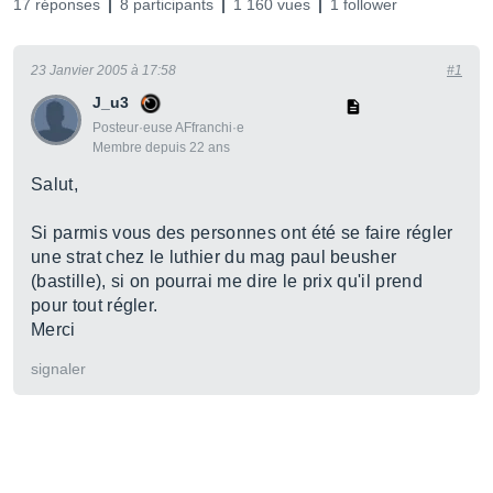
17 réponses
8 participants
1 160 vues
1 follower
23 Janvier 2005 à 17:58
#1
J_u3
Posteur·euse AFfranchi·e
Membre depuis 22 ans
Salut,
Si parmis vous des personnes ont été se faire régler
une strat chez le luthier du mag paul beusher
(bastille), si on pourrai me dire le prix qu'il prend
pour tout régler.
Merci
signaler