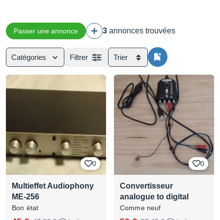
3
annonces trouvées
Passer une annonce
Catégories
Filtrer
Trier
0
0
Multieffet Audiophony
Convertisseur
ME-256
analogue to digital
Bon état
Comme neuf