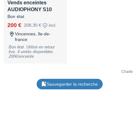
Vends enceintes
aux numéros de téléphone
direct. Un peu de courtoisie
AUDIOPHONY S10
dans ce monde de brutes!
Bon état
Cordialement
200 €
208,30 €
incl.
Vincennes, Ile-de-
france
Bon état. Utilisé en retour
live. 4 unités disponibles
200€/enceinte
Charte
Sauvegarder la recherche