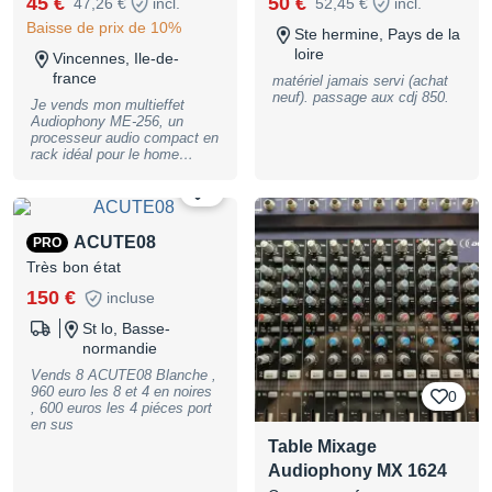
45 €
50 €
47,26 €
incl.
52,45 €
incl.
Baisse de prix de 10%
Ste hermine, Pays de la
loire
Vincennes, Ile-de-
france
matériel jamais servi (achat
neuf). passage aux cdj 850.
Je vends mon multieffet
Audiophony ME-256, un
processeur audio compact en
rack idéal pour le home
studio. - Type de produit :
Multieffet / Processeur audio
0
- Marque : Audiophony -
Modèle : ME-256 -
Connectique : Entrées et
ACUTE08
PRO
sorties RCA et Jack Bon état
Très bon état
N'hésitez pas à me contacter
si vous avez des questions !
150 €
incluse
En livraison ou à récupérer
en main propre sur
St lo, Basse-
Vincennes.
normandie
Vends 8 ACUTE08 Blanche ,
960 euro les 8 et 4 en noires
0
, 600 euros les 4 piéces port
en sus
Table Mixage
Audiophony MX 1624