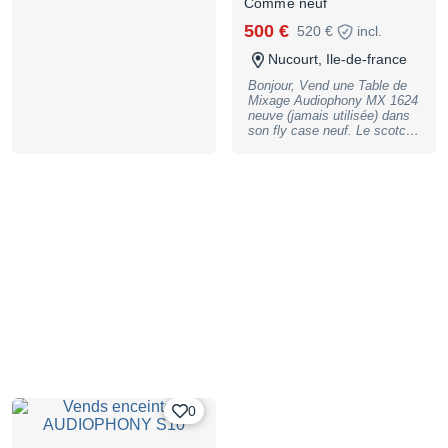
Comme neuf
500 €
520 €
incl.
Nucourt, Ile-de-france
Bonjour, Vend une Table de
Mixage Audiophony MX 1624
neuve (jamais utilisée) dans
son fly case neuf. Le scotch
que l'on voit sur le fly sur les
photos est un scotch que j'ai
mis pour le haut et le bas et
pour l'inventaire. La console
est dans son fly avec sa
mousse de protection, sa
notice, son gel de protection
en sachet, elle n'a jamais
servi. J'en demande 500€
négociables dans la limite du
raisonnable devant l'objet. Je
peux envoyer plus de photos
si demande! Possibilité de
venir la voir et l'essayer dans
le 95 limite 60/27. Beaucoup
d'autre matériel son et
lumière à vendre, une liste
est dispo sur demande. PS :
0
Je ne répondrais pas aux
messages du type "quel est
votre dernier prix" ou bien