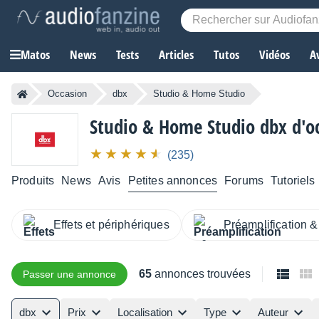
Matos
News
Tests
Articles
Tutos
Vidéos
A
Occasion
dbx
Studio & Home Studio
Studio & Home Studio dbx d'o
(235)
Produits
News
Avis
Petites annonces
Forums
Tutoriels
Effets et périphériques
Préamplification &
65
annonces trouvées
Passer une annonce
dbx
Prix
Localisation
Type
Auteur