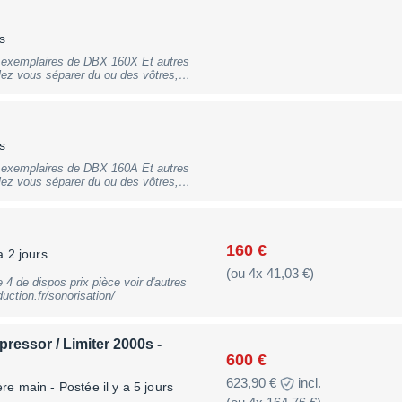
s
s exemplaires de DBX 160X Et autres
lez vous séparer du ou des vôtres,
s aussi intéressé par des lots de
e. (voir éval.). Bien cordialement, Max
s
s exemplaires de DBX 160A Et autres
lez vous séparer du ou des vôtres,
s aussi intéressé par des lots de
e. (voir éval.). Bien cordialement, Max
160 €
a 2 jours
(ou 4x 41,03 €)
res
ction.fr/sonorisation/
essor / Limiter 2000s -
600 €
623,90 €
incl.
ère main
- Postée il y a 5 jours