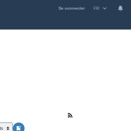
FR
Se connecter
ts