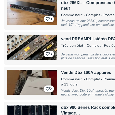
dbx 266XL – Compresseur / 
neuf
Comme neuf
- Complet
- Postée 
0
Je vends un dbx 266XL, compresseur
rack 19". L'appareil est en excellent état, proche du neuf, avec très peu voire
aucune trace d'utilisation. Le dbx 266XL est un classique des racks de
studio et de sonorisation, particuli
batteries, basses, instruments et a
vend PREAMPLI stéréo DBX
fonctions de compression, gating et l
stéréo ou en double mono. Idéal pour un home studio, studio professionnel,
Très bon état
- Complet
- Postée 
sonorisation ou rack live. État proche du neuf, vendu avec son câble
d'alimentation et des vis pour le met
3
Je vend mon préampli de studio stéréo DBX 586 à lam
plus de séances. Tres bon état. Fon
pad -20 db, 48v, invert, low cut, limit
Vends Dbx 160A appairés
Comme neuf
- Complet - Premiè
a 13 jours
2
Vends deux Dbx 160A appairés (num
neufs, avec boite et manuels d'origin
jamais utilisés depuis, stockés dans 
état, prix ferme
dbx 900 Series Rack complet
Vintage…