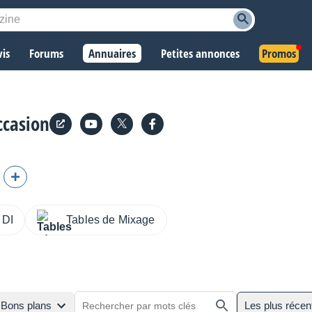
vis
Forums
Annuaires
Petites annonces
Promos
ccasion
 DI
Tables de Mixage
Bons plans
Les plus récen