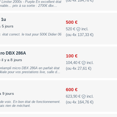
(ou 4x 164,76 €)
0s - Purple En excellent état
o, série Purple Type : 2 canaux, VCA
r), transfo de sortie Jensen. Fonctions
o, AutoVelocity (manuel), ou variable
 1u
rEasy (commutable) * Limitation :
500 €
ètres avec indicateurs de crête Specs
a 5 jours
520 €
incl.
-118 dB * THD+Bruit : 0.008% typique à
 passante : 200 kHz * Réponse en
correct. le tout pour 500€ Didier 06
(ou 4x 137,33 €)
z * Niveau d'entrée max : 24dBu
1/4", entrées/sorties transfo
 Dimensions : 3.5"H x 19"W x 10"D (1U
cro DBX 286A
100 €
il y a 8 jours
104,40 €
incl.
réampli micro DBX 286A en parfait état
(ou 4x 27,61 €)
 trouver dans des lieux tels que bars,
 discothèque Utiliser avec des systèmes
Voice Prix : 100€ Vous
5 55
600 €
a 9 jours
623,90 €
incl.
 de voix. En bon état de fonctionnement.
(ou 4x 164,76 €)
ais rien de méchant.