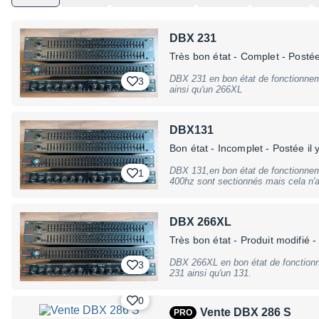
DBX 231
Très bon état
- Complet
- Postée
DBX 231 en bon état de fonctionnem
3
ainsi qu'un 266XL
DBX131
Bon état
- Incomplet
- Postée il 
DBX 131,en bon état de fonctionnem
1
400hz sont sectionnés mais cela n'affecte pas leur course et le bon
fonctionnement. Peut-être vendu en 
DBX 266XL
Très bon état
- Produit modifié
- 
DBX 266XL en bon état de fonctionn
3
231 ainsi qu'un 131.
0
Vente DBX 286 S
PRO