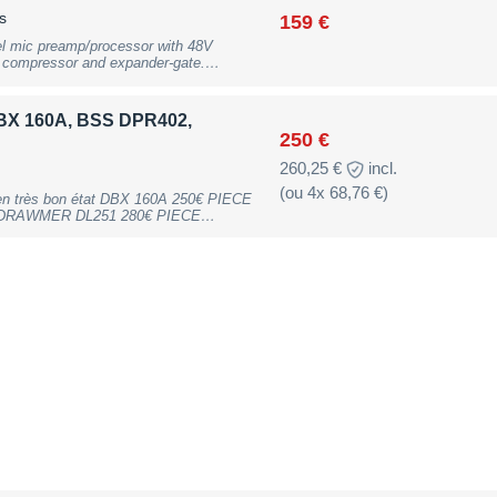
s
159 €
el mic preamp/processor with 48V
 compressor and expander-gate.
ll warranty, may have slight traces of
 160A, BSS DPR402,
250 €
260,25 €
incl.
(ou 4x 68,76 €)
en très bon état DBX 160A 250€ PIECE
E DRAWMER DL251 280€ PIECE
066 200€ PIECE Envoi possible en