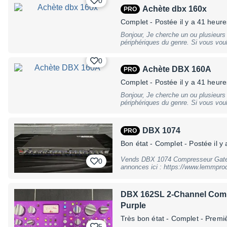
0
Achète dbx 160x
PRO
Complet
- Postée il y a 41 heure
Bonjour, Je cherche un ou plusieur
périphériques du genre. Si vous vou
n'hésitez pas à me contacter. Je sui
matériel. J'achète souvent sur le sit
0
Achète DBX 160A
PRO
Complet
- Postée il y a 41 heure
Bonjour, Je cherche un ou plusieur
périphériques du genre. Si vous vou
n'hésitez pas à me contacter. Je sui
matériel. J'achète souvent sur le sit
DBX 1074
PRO
Bon état
- Complet
- Postée il y 
Vends DBX 1074 Compresseur Gate 4 de dispos prix pièce voir d'aut
0
annonces ici : https://www.lemmprodu
DBX 162SL 2-Channel Compr
Purple
Très bon état
- Complet - Premi
5