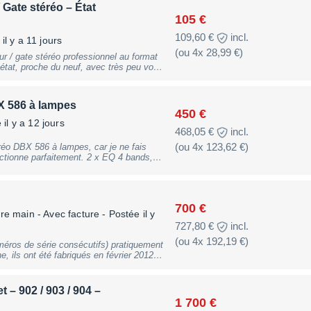
Gate stéréo – État
105 €
109,60 €
incl.
il y a 11 jours
(ou 4x 28,99 €)
 / gate stéréo professionnel au format
èrement adapté au traitement des voix,
u mixage. Il dispose notamment de
 586 à lampes
imitation, avec utilisation possible en
450 €
il y a 12 jours
468,05 €
incl.
tre en rack.
(ou 4x 123,62 €)
pes, car je ne fais
ctionne parfaitement. 2 x EQ 4 bands,
er.
700 €
re main - Avec facture
- Postée il y
727,80 €
incl.
(ou 4x 192,19 €)
éros de série consécutifs) pratiquement
e, ils ont été fabriqués en février 2012 et
leur carton d'origine, très rare dans cet
 – 902 / 903 / 904 –
1 700 €