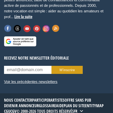
active de passionnés et de professionnels. Depuis 2000,
notre vocation est simple : aider au quotidien les amateurs et
Lire la suite
prof...
RECEVEZ NOTRE NEWSLETTER ÉDITORIALE
M’inscrire
Voir les précédentes newsletters
NOUS CONTACTER
PARTICIPER
ARTISTES
OFFRE SANS PUB
DEVENIR ANNONCEUR
GLOSSAIRE
AIDE
PLAN DU SITE
ENTITYMAP
CGU
CGV
© 2000-2026 TOUS DROITS RÉSERVÉS
FR