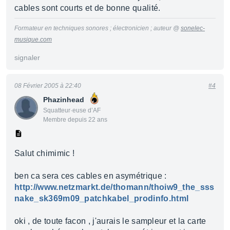
cables sont courts et de bonne qualité.
Formateur en techniques sonores ; électronicien ; auteur @
sonelec-
musique.com
signaler
08 Février 2005 à 22:40
#4
Phazinhead
Squatteur·euse d’AF
Membre depuis 22 ans
Salut chimimic !
ben ca sera ces cables en asymétrique :
http://www.netzmarkt.de/thomann/thoiw9_the_sss
nake_sk369m09_patchkabel_prodinfo.html
oki , de toute facon , j'aurais le sampleur et la carte