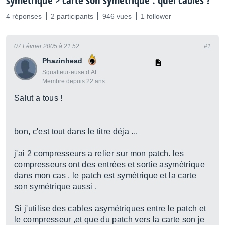
symétrique > carte son symétrique . quel cables ?
4 réponses
2 participants
946 vues
1 follower
07 Février 2005 à 21:52
#1
Phazinhead
Squatteur·euse d’AF
Membre depuis 22 ans
Salut a tous !
bon, c'est tout dans le titre déja ...
j'ai 2 compresseurs a relier sur mon patch. les
compresseurs ont des entrées et sortie asymétrique
dans mon cas , le patch est symétrique et la carte
son symétrique aussi .
Si j'utilise des cables asymétriques entre le patch et
le compresseur ,et que du patch vers la carte son je