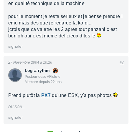
en qualité technique de la machine
pour le moment je reste serieux et je pense prendre l
emu mais des que je regarde la korg....
jcrois que ca va etre les 2 apres tout panzani c est
bon oh oui c est meme delicieux dites le
signaler
27 Novembre 2004 à 10:26
#7
Log-a-rythm
Posteur·euse AFfolé·e
Membre depuis 22 ans
Prend plutôt la
PX7
qu'une ESX, y'a pas photos
DU SON...
signaler