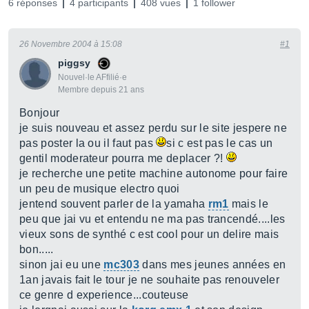
6 réponses
4 participants
408 vues
1 follower
26 Novembre 2004 à 15:08
#1
piggsy
Nouvel·le AFfilié·e
Membre depuis 21 ans
Bonjour
je suis nouveau et assez perdu sur le site jespere ne
pas poster la ou il faut pas
si c est pas le cas un
gentil moderateur pourra me deplacer ?!
je recherche une petite machine autonome pour faire
un peu de musique electro quoi
jentend souvent parler de la yamaha
rm1
mais le
peu que jai vu et entendu ne ma pas trancendé....les
vieux sons de synthé c est cool pour un delire mais
bon.....
sinon jai eu une
mc303
dans mes jeunes années en
1an javais fait le tour je ne souhaite pas renouveler
ce genre d experience...couteuse