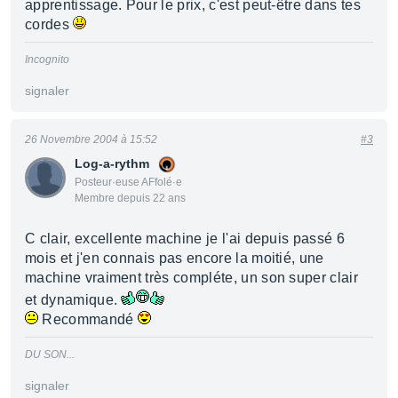
apprentissage. Pour le prix, c'est peut-être dans tes
cordes
Incognito
signaler
26 Novembre 2004 à 15:52
#3
Log-a-rythm
Posteur·euse AFfolé·e
Membre depuis 22 ans
C clair, excellente machine je l'ai depuis passé 6
mois et j'en connais pas encore la moitié, une
machine vraiment très compléte, un son super clair
et dynamique.
Recommandé
DU SON...
signaler