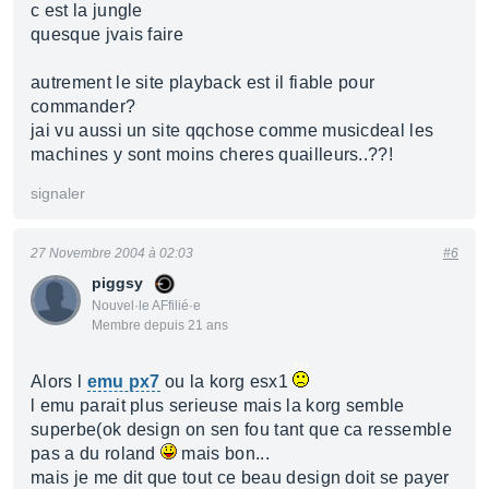
c est la jungle
quesque jvais faire
autrement le site playback est il fiable pour
commander?
jai vu aussi un site qqchose comme musicdeal les
machines y sont moins cheres quailleurs..??!
signaler
27 Novembre 2004 à 02:03
#6
piggsy
Nouvel·le AFfilié·e
Membre depuis 21 ans
Alors l
emu px7
ou la korg esx1
l emu parait plus serieuse mais la korg semble
superbe(ok design on sen fou tant que ca ressemble
pas a du roland
mais bon...
mais je me dit que tout ce beau design doit se payer