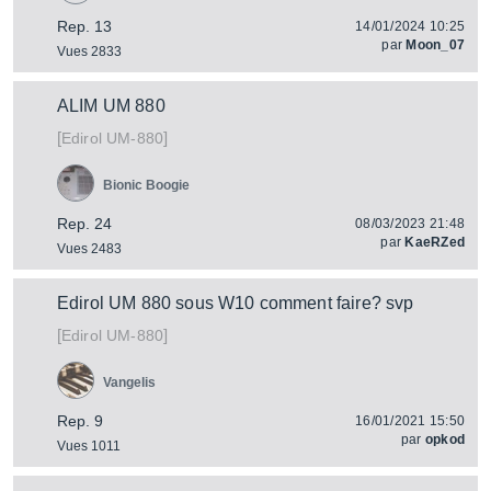
Rep. 13
14/01/2024 10:25
par
Moon_07
Vues 2833
ALIM UM 880
[
]
UM-880
Edirol
Bionic Boogie
Rep. 24
08/03/2023 21:48
par
KaeRZed
Vues 2483
Edirol UM 880 sous W10 comment faire? svp
[
]
UM-880
Edirol
Vangelis
Rep. 9
16/01/2021 15:50
par
opkod
Vues 1011