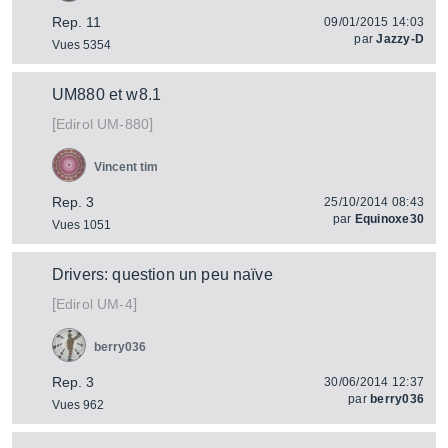
Rep. 11
09/01/2015 14:03
par
Jazzy-D
Vues 5354
UM880 et w8.1
[
]
UM-880
Edirol
Vincent tim
Rep. 3
25/10/2014 08:43
par
Equinoxe30
Vues 1051
Drivers: question un peu naïve
[
]
UM-4
Edirol
berry036
Rep. 3
30/06/2014 12:37
par
berry036
Vues 962