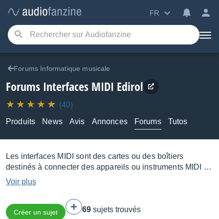
FR
Forums Informatique musicale
Forums Interfaces MIDI Edirol
(40)
Produits
News
Avis
Annonces
Forums
Tutos
Les interfaces MIDI sont des cartes ou des boîtiers
destinés à connecter des appareils ou instruments MIDI à
l'ordinateur. On les distinguera surtout en fonction du
Voir plus
nombre d'entrées et de sorties qu'ils offrent.
69
sujets trouvés
Créer un sujet