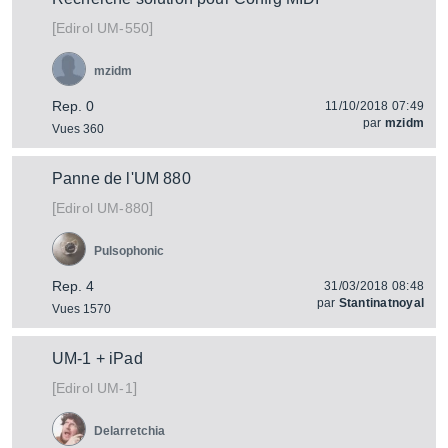
[
]
UM-550
Edirol
mzidm
Rep. 0
11/10/2018 07:49
par
mzidm
Vues 360
Panne de l'UM 880
[
]
UM-880
Edirol
Pulsophonic
Rep. 4
31/03/2018 08:48
par
Stantinatnoyal
Vues 1570
UM-1 + iPad
[
]
UM-1
Edirol
Delarretchia