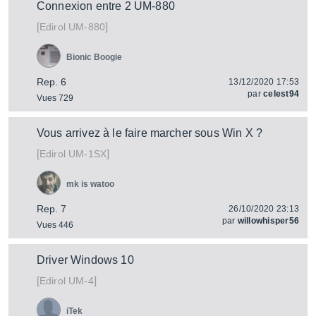
Connexion entre 2 UM-880
[
]
UM-880
Edirol
Bionic Boogie
Rep. 6
13/12/2020 17:53
par
celest94
Vues 729
Vous arrivez à le faire marcher sous Win X ?
[
]
UM-1SX
Edirol
mk is watoo
Rep. 7
26/10/2020 23:13
par
willowhisper56
Vues 446
Driver Windows 10
[
]
UM-4
Edirol
iTek