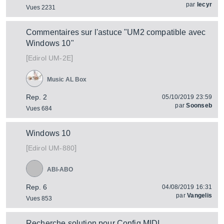
par
lecyr
Vues 2231
Commentaires sur l'astuce "UM2 compatible avec
Windows 10"
[
]
UM-2E
Edirol
Music AL Box
Rep. 2
05/10/2019 23:59
par
Soonseb
Vues 684
Windows 10
[
]
UM-880
Edirol
ABI-ABO
Rep. 6
04/08/2019 16:31
par
Vangelis
Vues 853
Recherche solution pour Config MIDI