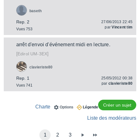
baseth
Rep. 2
27/06/2013 22:45
par
Vincent tim
Vues 753
arrêt d'envoi d'événement midi en lecture.
[
]
UM-3EX
Edirol
clavieriste80
Rep. 1
25/05/2012 00:38
par
clavieriste80
Vues 741
Créer un sujet
Charte
Options
Légende
Liste des modérateurs
1
2
3