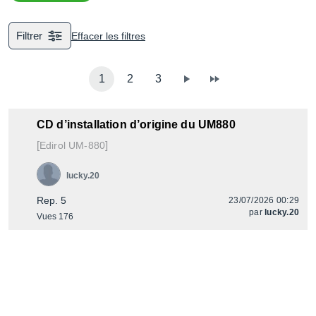
Filtrer
Effacer les filtres
1
2
3
CD d’installation d’origine du UM880
[
]
UM-880
Edirol
lucky.20
Rep. 5
23/07/2026 00:29
par
lucky.20
Vues 176