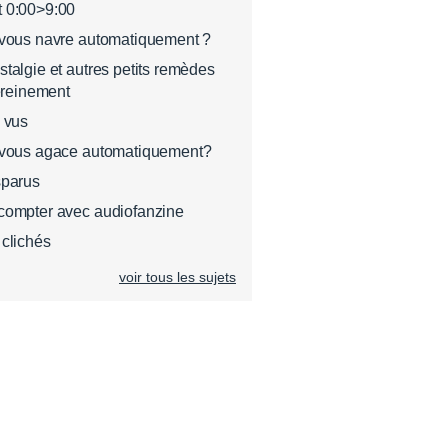
t 0:00>9:00
 vous navre automatiquement ?
stalgie et autres petits remèdes
sereinement
s vus
i vous agace automatiquement?
sparus
compter avec audiofanzine
 clichés
voir tous les sujets