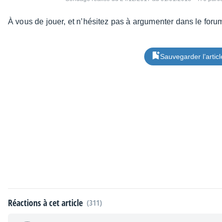
À vous de jouer, et n’hé­si­tez pas à argu­men­ter dans le for
Sauvegarder l’articl
Réactions à cet article
(311)