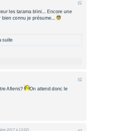
#1
leur les tarama blini... Encore une
r bien connu je présume...
a suite
#2
tre Afiens?
On attend donc le
bre 2017 à 13:02)
#3