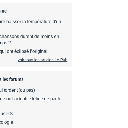
ème
ire baisser la température d'un
 chansons durent de moins en
mps ?
ui ont éclipsé l’original
voir tous les articles Le Pub
s les forums
i tordent (ou pas)
 ou l'actualité féline de par le
plus HS
cologie