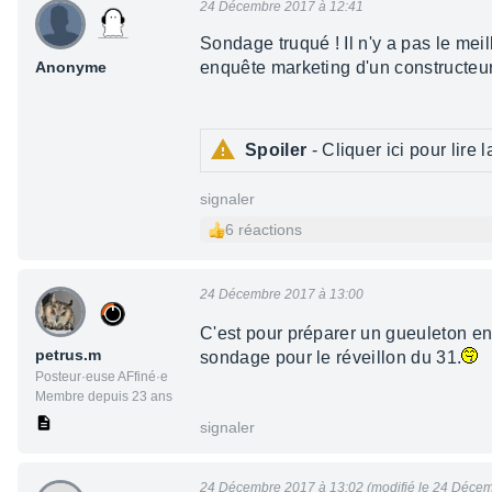
24 Décembre 2017 à 12:41
Sondage truqué ! Il n'y a pas le meil
Anonyme
enquête marketing d'un constructeu
Spoiler
- Cliquer ici pour lire l
signaler
6 réactions
24 Décembre 2017 à 13:00
C'est pour préparer un gueuleton en
petrus.m
sondage pour le réveillon du 31.
Posteur·euse AFfiné·e
Membre depuis 23 ans
signaler
24 Décembre 2017 à 13:02 (modifié le 24 Décem