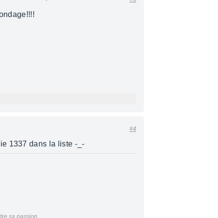
ondage!!!!
#4
 1337 dans la liste -_-
dre sa passion