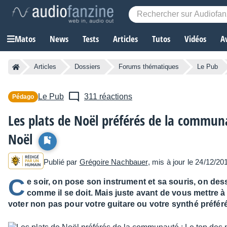
Matos
News
Tests
Articles
Tutos
Vidéos
A
Articles
Dossiers
Forums thématiques
Le Pub
Le Pub
311 réactions
Pédago
Les plats de Noël préférés de la communa
Noël
Publié par
Grégoire Nachbauer
, mis à jour le 24/12/20
C
e soir, on pose son instrument et sa souris, on dess
comme il se doit. Mais juste avant de vous mettre à 
voter non pas pour votre guitare ou votre synthé préféré,