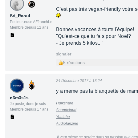
C'est pas très vegan-friendly votre s
Sri_Raoul
Posteur·euse AFfranchi·e
Membre depuis 12 ans
Bonnes vacances à toute l'équipe!
"Qu'est-ce que tu fais pour Noël?
- Je prends 5 kilos..."
signaler
5 réactions
24 Décembre 2017 à 13:24
y a meme pas la blanquette de mamie
n3m3s1s
Hulkshare
Je poste, donc je suis
Membre depuis 17 ans
Soundcloud
Youtube
Audiofanzine
Il vaut mieux se perdre dans sa passion que per