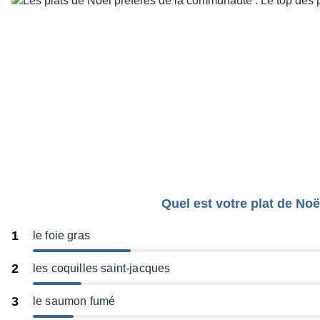
Quel est votre plat de Noë
1
le foie gras
2
les coquilles saint-jacques
3
le saumon fumé