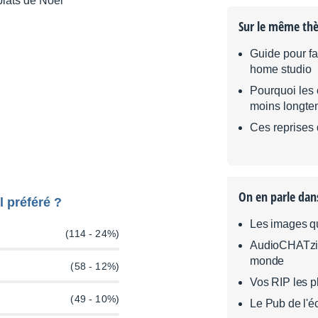
Sur le même th
Guide pour fa
home studio
Pourquoi les
moins longte
Ces reprises q
On en parle dan
l préféré ?
Les images qu
(114 - 24%)
AudioCHATzine
monde
(58 - 12%)
Vos RIP les 
(49 - 10%)
Le Pub de l'é