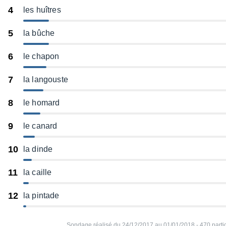
4
les huîtres
5
la bûche
6
le chapon
7
la langouste
8
le homard
9
le canard
10
la dinde
11
la caille
12
la pintade
Sondage réalisé du 24/12/2017 au 01/01/2018 - 470 partici