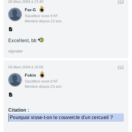
06 Mars 2004 à 15:40
#14
Far-G
Squatteur·euse d’AF
Membre depuis 23 ans
Excellent, bb
signaler
06 Mars 2004 à 16:06
#15
Fokin
Squatteur·euse d’AF
Membre depuis 23 ans
Citation :
Pourquoi visse-t-on le couvercle d'un cercueil ?