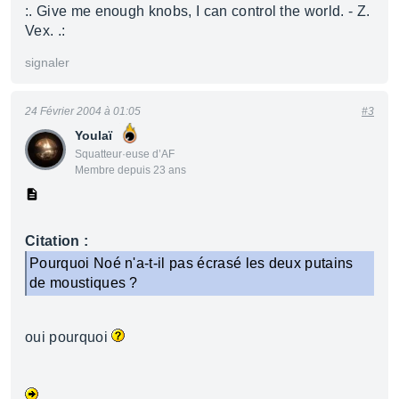
:. Give me enough knobs, I can control the world. - Z.
Vex. .:
signaler
24 Février 2004 à 01:05
#3
Youlaï
Squatteur·euse d’AF
Membre depuis 23 ans
Citation :
Pourquoi Noé n'a-t-il pas écrasé les deux putains
de moustiques ?
oui pourquoi