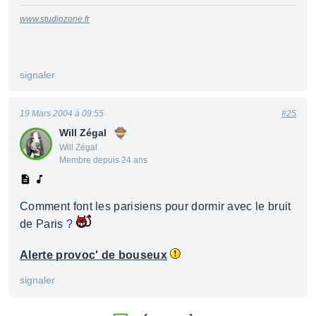
www.studiozone.fr
signaler
19 Mars 2004 à 09:55
#25
Will Zégal
Will Zégal
Membre depuis 24 ans
Comment font les parisiens pour dormir avec le bruit
de Paris ?
Alerte provoc' de bouseux
signaler