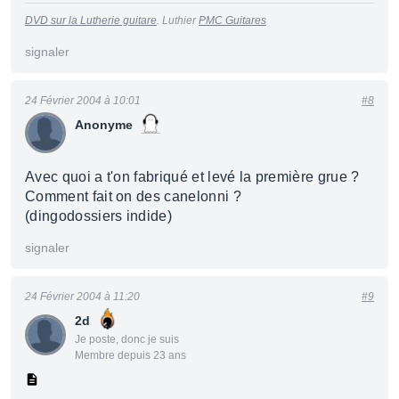
DVD sur la Lutherie guitare
. Luthier
PMC Guitares
signaler
24 Février 2004 à 10:01
#8
Anonyme
Avec quoi a t'on fabriqué et levé la première grue ?
Comment fait on des canelonni ?
(dingodossiers indide)
signaler
24 Février 2004 à 11:20
#9
2d
Je poste, donc je suis
Membre depuis 23 ans