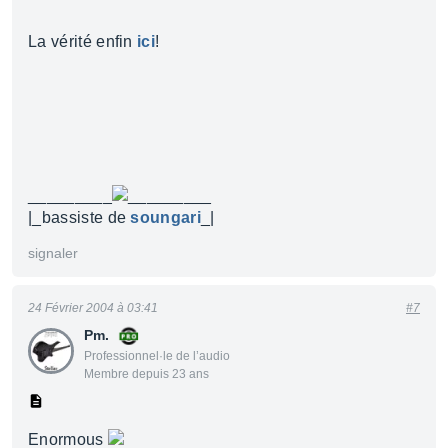
La vérité enfin
ici
!
_________
_________
|_bassiste de
soungari
_|
signaler
24 Février 2004 à 03:41
#7
Pm.
Professionnel·le de l’audio
Membre depuis 23 ans
Enormous