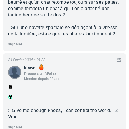
beurré et qu'un chat retombe toujours sur ses pattes,
comme tombera un chat à qui l'on a attaché une
tartine beurrée sur le dos ?
- Sur une navette spaciale se déplaçant à la vitesse
de la lumière, est-ce que les phares fonctionnent ?
signaler
24 Février 2004 à 01:22
#5
klawn
Drogué·e à l’AFéine
Membre depuis 23 ans
:. Give me enough knobs, I can control the world. - Z.
Vex. .:
signaler