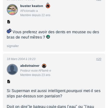
buster keaton
AFicionado·a
Membre depuis 22 ans
Vous preferez avoir des dents en mousse ou des
bras de neuf mêtres ?
signaler
18 Mars 2004 à 19:23
#20
abdotrainer
Posteur·euse AFfamé·e
Membre depuis 23 ans
Si Superman est aussi intelligent,pourquoi met-il ses
slips par-dessus son pantalon?
Doit on dire"le bateau coule dans l'eau" ou "l'eau