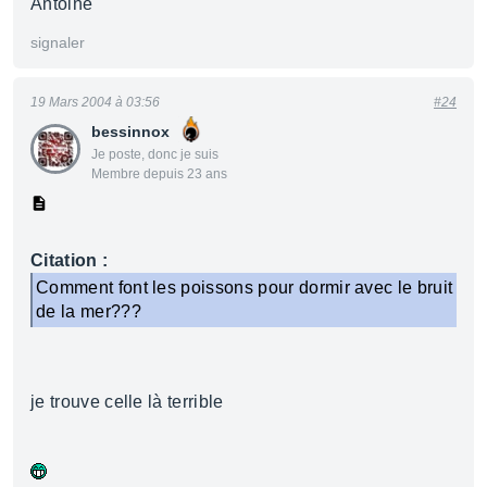
Antoine
signaler
19 Mars 2004 à 03:56
#24
bessinnox
Je poste, donc je suis
Membre depuis 23 ans
Citation :
Comment font les poissons pour dormir avec le bruit
de la mer???
je trouve celle là terrible