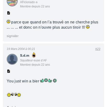
AFicionado·a
Membre depuis 22 ans
parce que quand on l'a trouvé on ne cherche plus
... ... ... et donc on n'ouvre plus aucun tiroir !!!
signaler
19 Mars 2004 à 00:21
#23
S.d.m
Squatteur·euse d’AF
Membre depuis 22 ans
You just win a bier