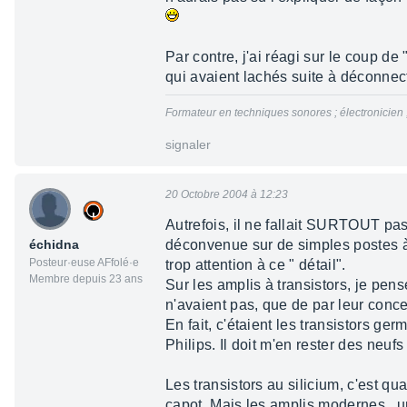
Par contre, j'ai réagi sur le coup de
qui avaient lachés suite à déconnect
Formateur en techniques sonores ; électronicien
signaler
20 Octobre 2004 à 12:23
Autrefois, il ne fallait SURTOUT pas
échidna
déconvenue sur de simples postes à 
Posteur·euse AFfolé·e
trop attention à ce " détail".
Membre depuis 23 ans
Sur les amplis à transistors, je pens
n'avaient pas, que de par leur conce
En fait, c'étaient les transistors 
Philips. Il doit m'en rester des neufs .
Les transistors au silicium, c'est q
capot. Mais les amplis modernes , u