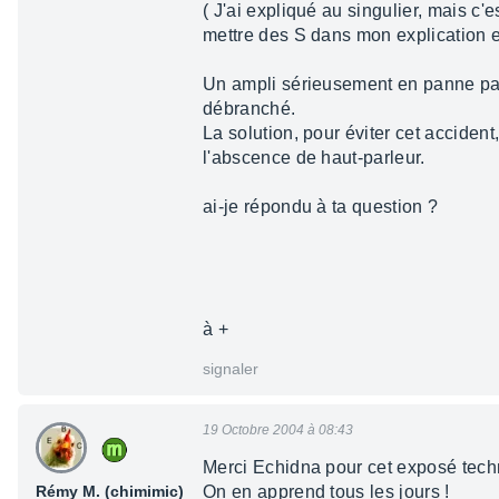
( J'ai expliqué au singulier, mais c'e
mettre des S dans mon explication et
Un ampli sérieusement en panne parce
débranché.
La solution, pour éviter cet accident
l'abscence de haut-parleur.
ai-je répondu à ta question ?
à +
signaler
19 Octobre 2004 à 08:43
Merci Echidna pour cet exposé tech
Rémy M. (chimimic)
On en apprend tous les jours !