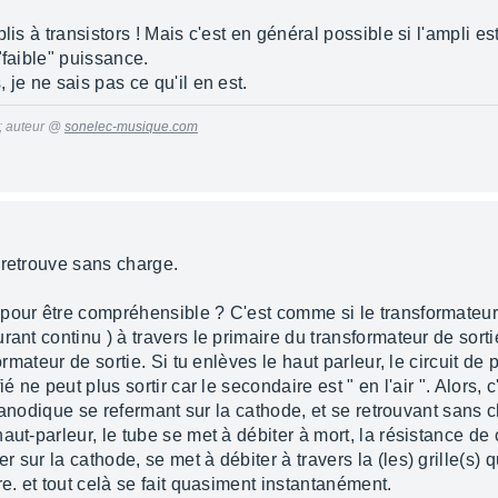
lis à transistors ! Mais c'est en général possible si l'ampli es
"faible" puissance.
je ne sais pas ce qu'il en est.
 ; auteur @
sonelec-musique.com
 retrouve sans charge.
pour être compréhensible ? C'est comme si le transformateur d
ant continu ) à travers le primaire du transformateur de sortie 
formateur de sortie. Si tu enlèves le haut parleur, le circuit d
é ne peut plus sortir car le secondaire est " en l'air ". Alors, 
uit anodique se refermant sur la cathode, et se retrouvant san
ut-parleur, le tube se met à débiter à mort, la résistance de c
sur la cathode, se met à débiter à travers la (les) grille(s) qu
re. et tout celà se fait quasiment instantanément.