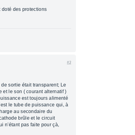
t doté des protections
#3
e sortie était transparent; Le
et le son ( courant alternatif )
e puissance est toujours alimenté
c'est le tube de puissance qui, à
s charge au secondaire du
athode brûle et le circuit
i n'étant pas faite pour çà,