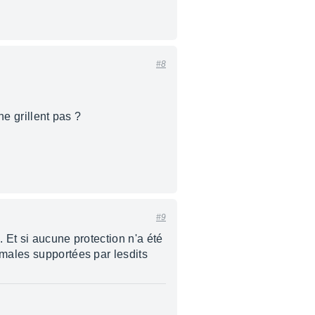
#8
ne grillent pas ?
#9
. Et si aucune protection n'a été
imales supportées par lesdits