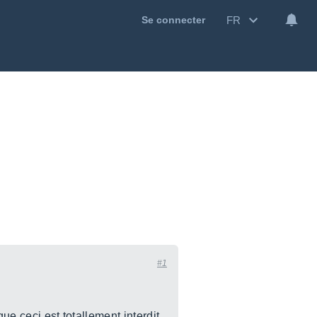
FR
Se connecter
#1
ue ceci est totallement interdit