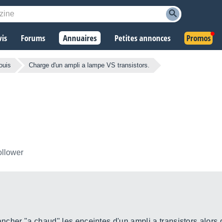
vis
Forums
Annuaires
Petites annonces
Promos
ouis
Charge d'un ampli a lampe VS transistors.
ollower
ancher "a chaud" les enceintes d'un ampli a transistors alors q