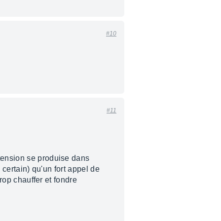
#10
#11
rtension se produise dans
 certain) qu'un fort appel de
trop chauffer et fondre