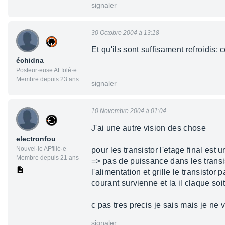
signaler
30 Octobre 2004 à 13:18
Et qu'ils sont suffisament refroidis;
échidna
Posteur·euse AFfolé·e
Membre depuis 23 ans
signaler
10 Novembre 2004 à 01:04
J'ai une autre vision des chose
electronfou
Nouvel·le AFfilié·e
pour les transistor l'etage final est
Membre depuis 21 ans
=> pas de puissance dans les transi
l'alimentation et grille le transistor
courant survienne et la il claque soit
c pas tres precis je sais mais je ne 
signaler