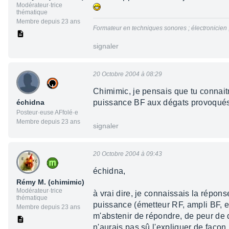
Modérateur·trice
thématique
Membre depuis 23 ans
Formateur en techniques sonores ; électronicien
signaler
20 Octobre 2004 à 08:29
Chimimic, je pensais que tu connait
échidna
puissance BF aux dégats provoqués p
Posteur·euse AFfolé·e
Membre depuis 23 ans
signaler
20 Octobre 2004 à 09:43
échidna,
Rémy M. (chimimic)
Modérateur·trice
à vrai dire, je connaissais la répons
thématique
puissance (émetteur RF, ampli BF, e
Membre depuis 23 ans
m'abstenir de répondre, de peur de d
n'aurais pas sû l'expliquer de façon 