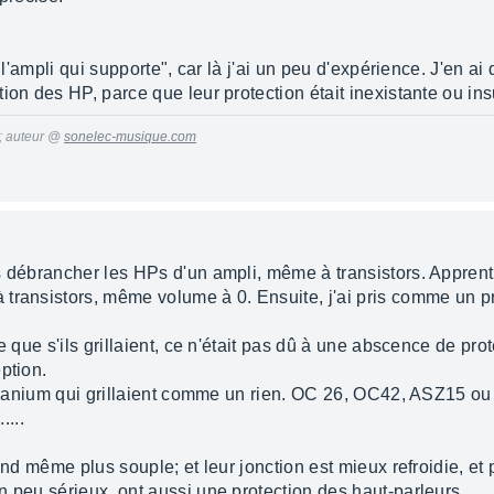
 "l'ampli qui supporte", car là j'ai un peu d'expérience. J'en 
ion des HP, parce que leur protection était inexistante ou insu
 ; auteur @
sonelec-musique.com
 débrancher les HPs d'un ampli, même à transistors. Apprenti, 
transistors, même volume à 0. Ensuite, j'ai pris comme un pr
e que s'ils grillaient, ce n'était pas dû à une abscence de pro
ption.
germanium qui grillaient comme un rien. OC 26, OC42, ASZ15 
....
uand même plus souple; et leur jonction est mieux refroidie, e
n peu sérieux, ont aussi une protection des haut-parleurs.