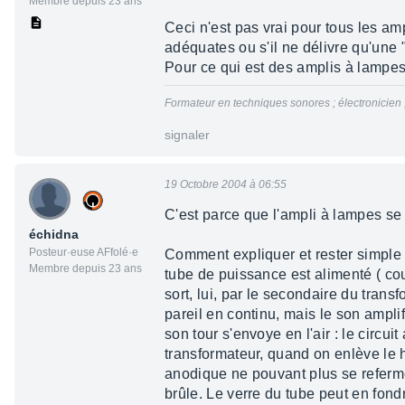
Membre depuis 23 ans
Ceci n'est pas vrai pour tous les amp
adéquates ou s'il ne délivre qu'une 
Pour ce qui est des amplis à lampes, 
Formateur en techniques sonores ; électronicien
signaler
19 Octobre 2004 à 06:55
C'est parce que l'ampli à lampes se
échidna
Posteur·euse AFfolé·e
Comment expliquer et rester simple 
Membre depuis 23 ans
tube de puissance est alimenté ( cour
sort, lui, par le secondaire du trans
pareil en continu, mais le son amplifi
son tour s'envoye en l'air : le circ
transformateur, quand on enlève le ha
anodique ne pouvant plus se refermer 
brûle. Le verre du tube peut en fond