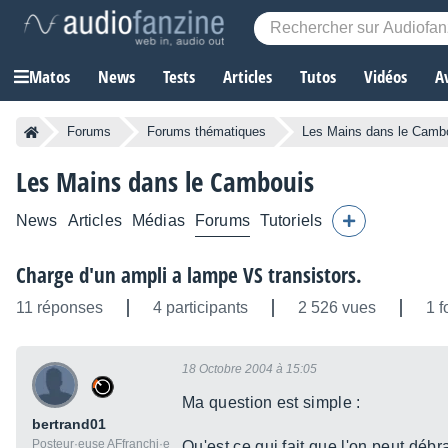
Matos
News
Tests
Articles
Tutos
Vidéos
A
Forums
Forums thématiques
Les Mains dans le Camb
Les Mains dans le Cambouis
News
Articles
Médias
Forums
Tutoriels
Charge d'un ampli a lampe VS transistors.
11 réponses
4 participants
2 526 vues
1 f
18 Octobre 2004 à 15:05
Ma question est simple :
bertrand01
Posteur·euse AFfranchi·e
Qu'est ce qui fait que l'on peut débr