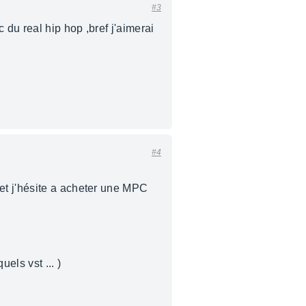
#3
 du real hip hop ,bref j'aimerai
#4
t j'hésite a acheter une MPC
ls vst ... )