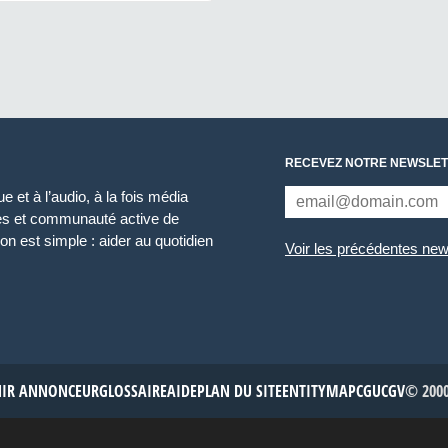
RECEVEZ NOTRE NEWSLET
 et à l’audio, à la fois média
ces et communauté active de
n est simple : aider au quotidien
Voir les précédentes new
NIR ANNONCEUR
GLOSSAIRE
AIDE
PLAN DU SITE
ENTITYMAP
CGU
CGV
© 2000