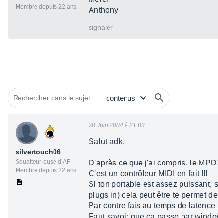
Membre depuis 22 ans
Anthony
signaler
20 Juin 2004 à 21:03
Salut adk,
silvertouch06
Squatteur·euse d’AF
D'après ce que j'ai compris, le MPD
Membre depuis 22 ans
C'est un contrôleur MIDI en fait !!!
Si ton portable est assez puissant, 
plugs in) cela peut être te permet de
Par contre fais au temps de latence 
Faut savoir que ça passe par window