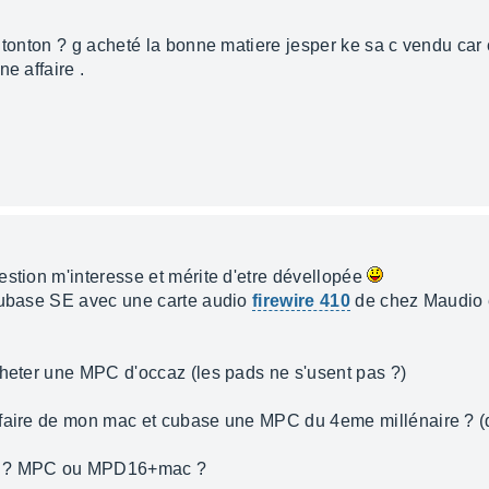
 tonton ? g acheté la bonne matiere jesper ke sa c vendu car c
e affaire .
estion m'interesse et mérite d'etre dévellopée
 cubase SE avec une carte audio
firewire 410
de chez Maudio e
cheter une MPC d'occaz (les pads ne s'usent pas ?)
faire de mon mac et cubase une MPC du 4eme millénaire ? (que
us ? MPC ou MPD16+mac ?