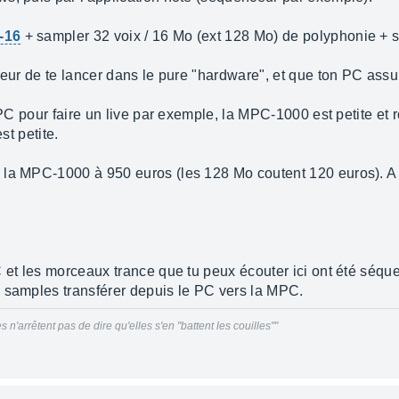
-16
+ sampler 32 voix / 16 Mo (ext 128 Mo) de polyphonie + 
peur de te lancer dans le pure "hardware", et que ton PC assu
 PC pour faire un live par exemple, la MPC-1000 est petite et 
st petite.
la MPC-1000 à 950 euros (les 128 Mo coutent 120 euros). A to
C et les morceaux trance que tu peux écouter ici ont été séq
 samples transférer depuis le PC vers la MPC.
 n'arrêtent pas de dire qu'elles s'en "battent les couilles"
"