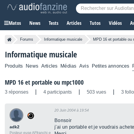
Matos
News
Tests
Articles
Tutos
Vidéos
A
Forums
Informatique musicale
MPD 16 et portable ou
Informatique musicale
Produits
News
Articles
Médias
Avis
Petites annonces
MPD 16 et portable ou mpc1000
3 réponses
4 participants
503 vues
3 foll
20 Juin 2004 à 19:54
Bonsoir
adk2
j'ai un portable et je voudrais achet
Posteur·euse AFfranchi·e
Merci