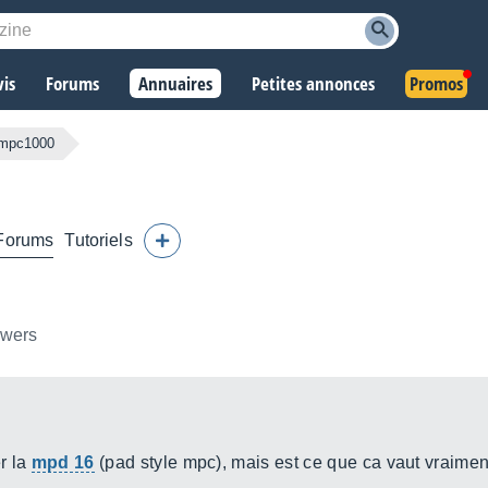
vis
Forums
Annuaires
Petites annonces
Promos
 mpc1000
Forums
Tutoriels
owers
er la
mpd 16
(pad style mpc), mais est ce que ca vaut vraimen