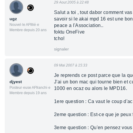
29 Aout 2005 à 22:48
Salut a toi , tout dabor comment vas
ugz
savoir si le akai mpd 16 est une bonn
Nouvel·le AFfilié·e
peace a l'Association..
Membre depuis 20 ans
foktu OneFive
tcho!
signaler
09 Mai 2007 à 15:33
Je reprends ce post parce que la qu
djyest
J'ai un bon mac qui tourne bien et
Posteur·euse AFfranchi·e
1000 en ocaz ou alors le MPD16.
Membre depuis 19 ans
1ere question : Ca vaut le coup d'a
2eme question : Est-ce que je peux 
3eme question : Qu'en pensez vo