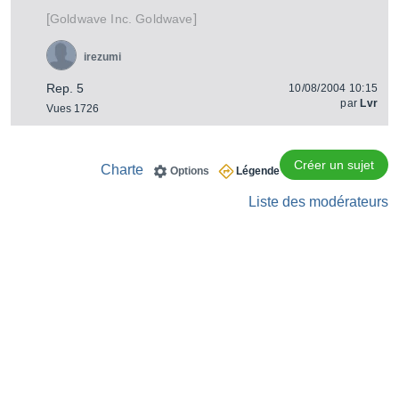
[
]
Goldwave
Goldwave Inc.
irezumi
Rep. 5
10/08/2004 10:15
par
Lvr
Vues 1726
Créer un sujet
Charte
Options
Légende
Liste des modérateurs