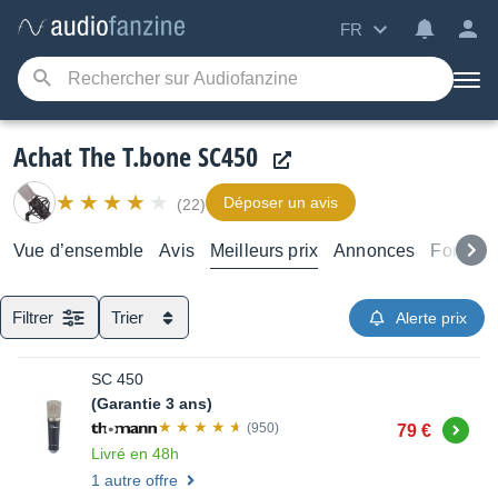
FR
Achat The T.bone SC450
Déposer un avis
(22)
Vue d’ensemble
Avis
Meilleurs prix
Annonces
Forums
Filtrer
Trier
Alerte prix
SC 450
(Garantie 3 ans)
Acheter
(950)
79 €
Livré en 48h
1 autre offre