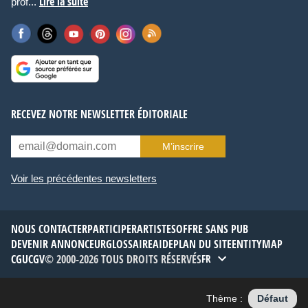
Lire la suite
prof...
RECEVEZ NOTRE NEWSLETTER ÉDITORIALE
M’inscrire
Voir les précédentes newsletters
NOUS CONTACTER
PARTICIPER
ARTISTES
OFFRE SANS PUB
DEVENIR ANNONCEUR
GLOSSAIRE
AIDE
PLAN DU SITE
ENTITYMAP
CGU
CGV
© 2000-2026 TOUS DROITS RÉSERVÉS
FR
Thème :
Défaut