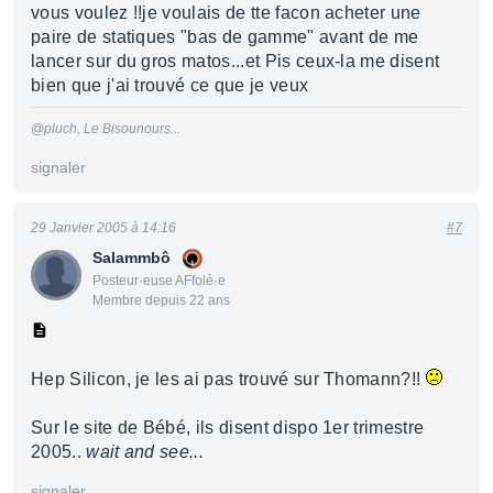
vous voulez !!je voulais de tte facon acheter une
paire de statiques "bas de gamme" avant de me
lancer sur du gros matos...et Pis ceux-la me disent
bien que j'ai trouvé ce que je veux
@pluch, Le Bisounours...
signaler
29 Janvier 2005 à 14:16
#7
Salammbô
Posteur·euse AFfolé·e
Membre depuis 22 ans
Hep Silicon, je les ai pas trouvé sur Thomann?!!
Sur le site de Bébé, ils disent dispo 1er trimestre
2005..
wait and see...
signaler