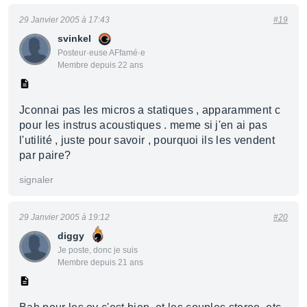
29 Janvier 2005 à 17:43
#19
svinkel
Posteur·euse AFfamé·e
Membre depuis 22 ans
Jconnai pas les micros a statiques , apparamment c
pour les instrus acoustiques . meme si j'en ai pas
l'utilité , juste pour savoir , pourquoi ils les vendent
par paire?
signaler
29 Janvier 2005 à 19:12
#20
diggy
Je poste, donc je suis
Membre depuis 21 ans