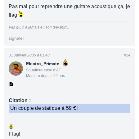
Pas mal pour reprendre une guitare acoustique ça, je
flag
VIM qui n'a jamais eu son tee-shirt...
signaler
31 Janvier 2005 à 01:40
#24
Electro_Primate
Squatteur·euse d’AF
Membre depuis 22 ans
Citation :
Un couple de statique à 59 € !
Flag!