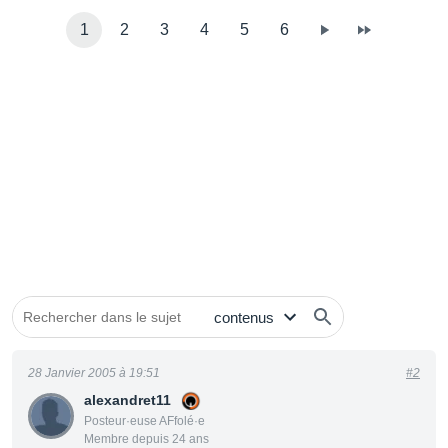
1
2
3
4
5
6
28 Janvier 2005 à 19:51
#2
alexandret11
Posteur·euse AFfolé·e
Membre depuis 24 ans