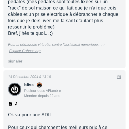
pedales (mes pédales sont toutes fixées sur un
"rack" de sol maison ce qui fait que je n'ai que trois
câbles et un prise electrique à débrancher à chaque
fois que je dois liver, me faisant d'autant plus
ressentir le problème).
Bref, j'hésite quoi... ;)
Pour la pédagogie virtuelle, contre l'assistanat numérique... ;-)
-
Espace-Cubase.org
signaler
14 Décembre 2004 à 13:10
#8
bliss
Posteur·euse AFfamé·e
Membre depuis 22 ans
Ok va pour une ADII.
Pour ceux qui cherchent les meilleurs prix à ce