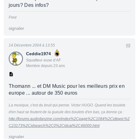
jours? Des infos?
Fred
signaler
14 Décembre 2004 à 13:55
#9
Ceddie1974
Squatteur·euse d’AF
Membre depuis 23 ans
Thomann ... et DM Music pour les meilleurs prix en
europe ... autour de 350 euros
La musique, c'est du bruit qui pense. Victor HUGO. Quand les boulets
d'en haut se foutent de la gueule des boulets d'en bas, ça donne ça :
http://forums.audiofanzine.com/index%2Cpage%2C1084%2Cidtopic%2
C23173%2Cidsearch%2C0%2Cidcat%2C46000.html
signaler