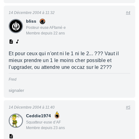
14 Décembre 2004 à 11:32
#4
bliss
Posteur·euse AFfamé·e
Membre depuis 22 ans
Et pour ceux qui n'ont ni le 1 ni le 2... ??? Vaut il
mieux prendre un 1 le moins cher possible et
l'upgrader, ou attendre une occaz sur le 2???
Fred
signaler
14 Décembre 2004 à 11:40
#5
Ceddie1974
Squatteur·euse d’AF
Membre depuis 23 ans