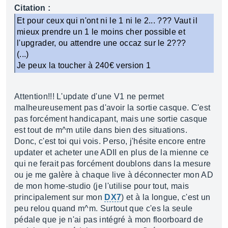
Citation :
Et pour ceux qui n'ont ni le 1 ni le 2... ??? Vaut il
mieux prendre un 1 le moins cher possible et
l'upgrader, ou attendre une occaz sur le 2???
(...)
Je peux la toucher à 240€ version 1
Attention!!! L'update d'une V1 ne permet
malheureusement pas d'avoir la sortie casque. C'est
pas forcément handicapant, mais une sortie casque
est tout de m^m utile dans bien des situations.
Donc, c'est toi qui vois. Perso, j'hésite encore entre
updater et acheter une ADII en plus de la mienne ce
qui ne ferait pas forcément doublons dans la mesure
ou je me galère à chaque live à déconnecter mon AD
de mon home-studio (je l'utilise pour tout, mais
principalement sur mon
DX7
) et à la longue, c'est un
peu relou quand m^m. Surtout que c'es la seule
pédale que je n'ai pas intégré à mon floorboard de