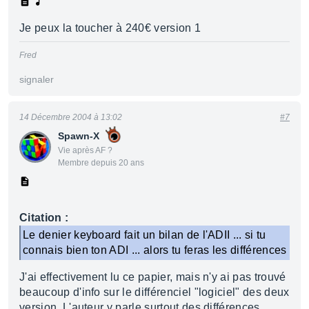
Je peux la toucher à 240€ version 1
Fred
signaler
14 Décembre 2004 à 13:02
#7
Spawn-X
Vie après AF ?
Membre depuis 20 ans
Citation :
Le denier keyboard fait un bilan de l'ADII ... si tu
connais bien ton ADI ... alors tu feras les différences
J'ai effectivement lu ce papier, mais n'y ai pas trouvé
beaucoup d'info sur le différenciel "logiciel" des deux
version. L'auteur y parle surtout des différences