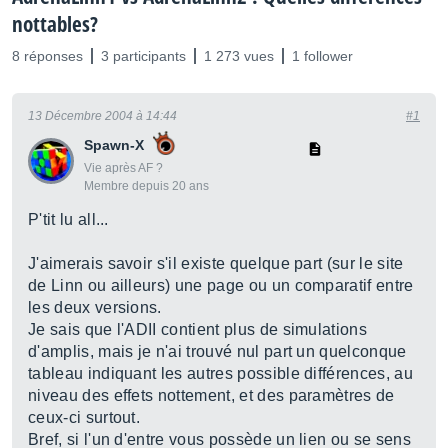
nottables?
8 réponses
3 participants
1 273 vues
1 follower
13 Décembre 2004 à 14:44
#1
Spawn-X
Vie après AF ?
Membre depuis 20 ans
P'tit lu all...
J'aimerais savoir s'il existe quelque part (sur le site
de Linn ou ailleurs) une page ou un comparatif entre
les deux versions.
Je sais que l'ADII contient plus de simulations
d'amplis, mais je n'ai trouvé nul part un quelconque
tableau indiquant les autres possible différences, au
niveau des effets nottement, et des paramètres de
ceux-ci surtout.
Bref, si l'un d'entre vous possède un lien ou se sens