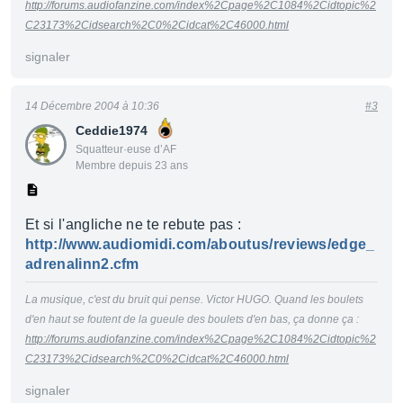
http://forums.audiofanzine.com/index%2Cpage%2C1084%2Cidtopic%2
C23173%2Cidsearch%2C0%2Cidcat%2C46000.html
signaler
14 Décembre 2004 à 10:36
#3
Ceddie1974
Squatteur·euse d’AF
Membre depuis 23 ans
Et si l'angliche ne te rebute pas :
http://www.audiomidi.com/aboutus/reviews/edge_
adrenalinn2.cfm
La musique, c'est du bruit qui pense. Victor HUGO. Quand les boulets
d'en haut se foutent de la gueule des boulets d'en bas, ça donne ça :
http://forums.audiofanzine.com/index%2Cpage%2C1084%2Cidtopic%2
C23173%2Cidsearch%2C0%2Cidcat%2C46000.html
signaler