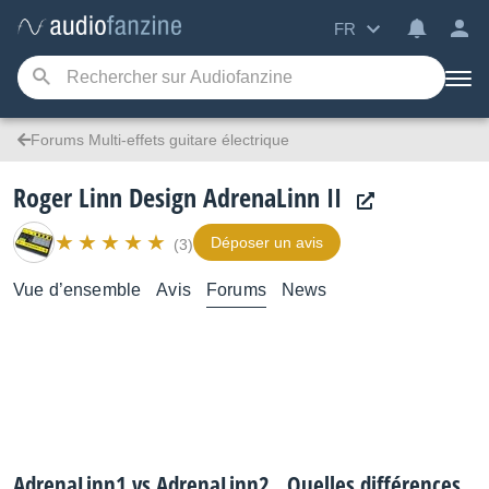
FR
Forums Multi-effets guitare électrique
Roger Linn Design AdrenaLinn II
Déposer un avis
(3)
Vue d’ensemble
Avis
Forums
News
AdrenaLinn1 vs AdrenaLinn2 . Quelles différences