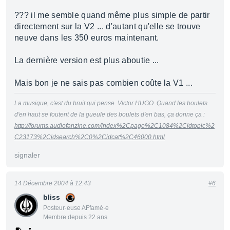
??? il me semble quand même plus simple de partir
directement sur la V2 ... d'autant qu'elle se trouve
neuve dans les 350 euros maintenant.
La dernière version est plus aboutie ...
Mais bon je ne sais pas combien coûte la V1 ...
La musique, c'est du bruit qui pense. Victor HUGO. Quand les boulets
d'en haut se foutent de la gueule des boulets d'en bas, ça donne ça :
http://forums.audiofanzine.com/index%2Cpage%2C1084%2Cidtopic%2
C23173%2Cidsearch%2C0%2Cidcat%2C46000.html
signaler
14 Décembre 2004 à 12:43
#6
bliss
Posteur·euse AFfamé·e
Membre depuis 22 ans