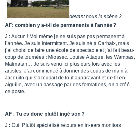
devant nous la scène 2
AF: combien y a-t-il de perma­nents à l’an­née ?
J : Aucun ! Moi même je ne suis pas pas perma­nent à
l’an­née. Je suis inter­mit­tent. Je suis né à Carhaix, mais
j’ai choisi de faire une école de spec­tacle et j’ai fait beau­
coup de tour­nées : Mios­sec, Louise Attaque, les Wampas,
Matma­tah… Je suis venu ici plusieurs fois avec les
artistes. J’ai commencé à donner des coups de main à
Jacquito qui s’oc­cu­pait de tout aupa­ra­vant et de fil en
aiguille, avec un passage par des forma­tions, on a créé
ce poste.
AF : Tu es donc plutôt ingé son ?
J : Oui. Plutôt spécia­lisé retours en in-ears moni­tors