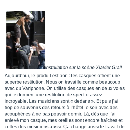
instal­la­tion sur la scène Xiavier Grall
Aujour­d’hui, le produit est bon : les casques offrent une
superbe resti­tu­tion. Nous on travaille comme beau­coup
avec du Vari­phone. On utilise des casques en deux voies
qui te donnent une resti­tu­tion de spectre assez
incroyable. Les musi­ciens sont « dedans ». Et puis j’ai
trop de souve­nirs des retours à l’hô­tel le soir avec des
acou­phènes à ne pas pouvoir dormir. Là, dès que j’ai
enlevé mon casque, mes oreilles sont encore fraîches et
celles des musi­ciens aussi. Ça change aussi le travail de