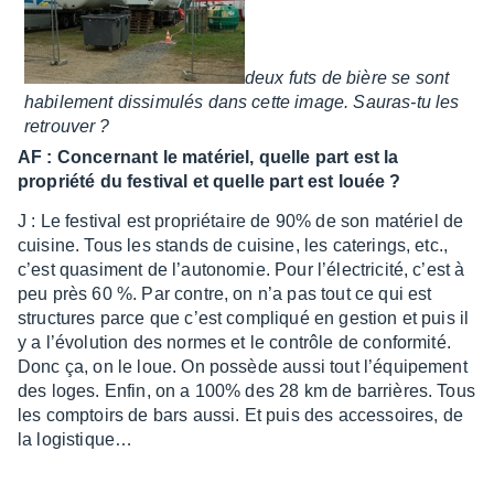
deux futs de bière se sont
habi­le­ment dissi­mu­lés dans cette image. Sauras-tu les
retrou­ver ?
AF : Concer­nant le maté­riel, quelle part est la
propriété du festi­val et quelle part est louée ?
J : Le festi­val est proprié­taire de 90% de son maté­riel de
cuisine. Tous les stands de cuisine, les cate­rings, etc.,
c’est quasi­ment de l’au­to­no­mie. Pour l’élec­tri­cité, c’est à
peu près 60 %. Par contre, on n’a pas tout ce qui est
struc­tures parce que c’est compliqué en gestion et puis il
y a l’évo­lu­tion des normes et le contrôle de confor­mité.
Donc ça, on le loue. On possède aussi tout l’équi­pe­ment
des loges. Enfin, on a 100% des 28 km de barrières. Tous
les comp­toirs de bars aussi. Et puis des acces­soires, de
la logis­tique…