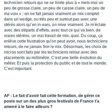
tech­ni­cien retours qui ne se limite plus à « mets-moi un
peu de grosse claire, un peu de caisse claire, un peu de
ma voix » : on ne fait jamais vrai­ment un mix complet
dans un wedge, ou très peu et surtout pas avec une
stéréo alors qu’en in-ears, on mixe vrai­ment. Je m’éclate
avec des départs d’ef­fets, avec tout ce qui va bien, de
vraies stéréos, un vrai travail de mix, quoi. Du coup, ça
enlève cette frus­tra­tion qu’on peut avoir, nous tech­ni­ciens
retours, de ne jamais finir le mix. Désor­mais, les choix de
micros sont faits par les tech­ni­ciens retour avec des
place­ments au milli­mètre. C’est une belle évolu­tion du
métier. Et puis la protec­tion du public et de tout le monde.
C’est impor­tant.
AF : Le fait d’avoir fait cette forma­tion, de gérer ce
poste sur un des plus gros festi­vals de France t’a
amené à le faire ailleurs ?