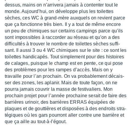
dessus, mains on n’ar­ri­vera jamais à conten­ter tout le
monde. Aujour­d’hui, on déve­loppe plus les toilettes
sèches, ces WC à grand-mère auxquels on revient parce
que ça fonc­tionne très bien. Il y a tout de même encore
un peu de chimiques sur certains campings parce qu’ils
sont impos­sibles à raccor­der au réseau et qu’on a des
diffi­cul­tés à trou­ver le nombre de toilettes sèches suffi­
sant. Il aussi 3 ou 4 WC chimiques sur le site : ce sont les
toilettes handi­ca­pés. Tout simple­ment pour des histoires
de calages, puisque le champ est en pente, ce qui pose
des problèmes pour les rampes d’ac­cès. Mais on y
travaille pour l’an prochain. On va proba­ble­ment décais­
ser des zones, les apla­nir. Mais de toute façon, on ne
pourra jamais couvrir la masse de festi­va­liers. Mon
prochain projet pour l’an­née prochaine serait de faire des
barrières urinoir, des barrières ERRAS équi­pées de
plaques et de gout­tières et dispo­sées à des endroits stra­
té­giques où les gars pour­ront aller contre une barrière et
que ça aille au tout-à-l’égout.