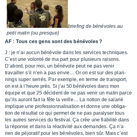
brie­fing de béné­voles au
petit matin (ou presque)
AF : Tous ces gens sont des béné­voles ?
J : je n’ai aucun béné­vole dans les services tech­niques.
C’est une volonté de ma part pour plusieurs raisons.
D’abord, pour moi, un béné­vole peut ne pas venir
travailler s’il n’en a pas envie… Or on est sur des plan­
nings super serrés. Par exemple, en terme de trans­port,
on est à l’heure près. Si j’ai 50 béné­voles dans mon
équipe et que 25 décident de ne pas venir un matin parce
qu’ils auront fait la fête la veille… La notion de sala­rié
implique une profes­sion­na­li­sa­tion et donne une obli­ga­
tion de résul­tat ce qui permet de ne pas para­ly­ser tous
les autres services du festi­val. Ça crée une fiabi­lité dans
la réponse et dans la réac­ti­vité aux demandes. Ça n’a
rien de péjo­ra­tif pour les béné­voles, bien sûr. Mais c’est