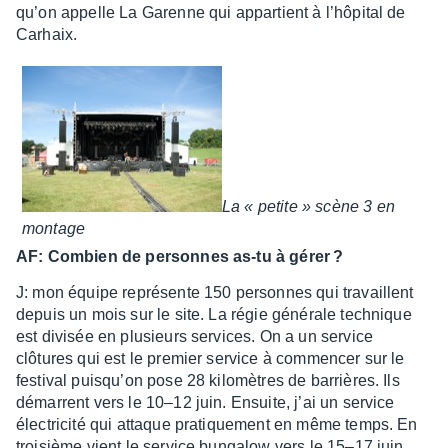
qu’on appelle La Garenne qui appar­tient à l’hô­pi­tal de
Carhaix.
La « petite » scène 3 en
montage
AF: Combien de personnes as-tu à gérer ?
J: mon équipe repré­sente 150 personnes qui travaillent
depuis un mois sur le site. La régie géné­rale tech­nique
est divi­sée en plusieurs services. On a un service
clôtures qui est le premier service à commen­cer sur le
festi­val puisqu’on pose 28 kilo­mètres de barrières. Ils
démarrent vers le 10–12 juin. Ensuite, j’ai un service
élec­tri­cité qui attaque pratique­ment en même temps. En
troi­sième vient le service bunga­low vers le 15–17 juin.