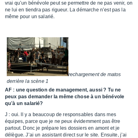
vrai qu’un béné­vole peut se permettre de ne pas venir, on
ne lui en tien­dra pas rigueur. La démarche n’est pas la
même pour un sala­rié.
rechar­ge­ment de matos
derrière la scène 1
AF : une ques­tion de mana­ge­ment, aussi ? Tu ne
peux pas deman­der la même chose à un béné­vole
qu’à un sala­rié?
J : oui. Il y a beau­coup de respon­sables dans mes
équipes, parce que je ne peux évidem­ment pas être
partout. Donc je prépare les dossiers en amont et je
délègue. J’ai un assis­tant direct sur le site. Ensuite, j’ai