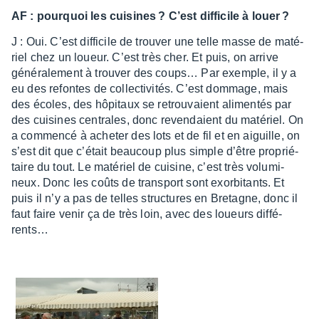
AF : pourquoi les cuisines ? C’est diffi­cile à louer ?
J : Oui. C’est diffi­cile de trou­ver une telle masse de maté­
riel chez un loueur. C’est très cher. Et puis, on arrive
géné­ra­le­ment à trou­ver des coups… Par exemple, il y a
eu des refontes de collec­ti­vi­tés. C’est dommage, mais
des écoles, des hôpi­taux se retrou­vaient alimen­tés par
des cuisines centrales, donc reven­daient du maté­riel. On
a commencé à ache­ter des lots et de fil et en aiguille, on
s’est dit que c’était beau­coup plus simple d’être proprié­
taire du tout. Le maté­riel de cuisine, c’est très volu­mi­
neux. Donc les coûts de trans­port sont exor­bi­tants. Et
puis il n’y a pas de telles struc­tures en Bretagne, donc il
faut faire venir ça de très loin, avec des loueurs diffé­
rents…