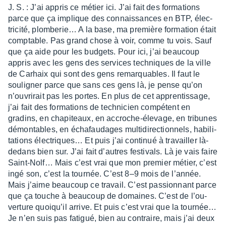
J. S. : J’ai appris ce métier ici. J’ai fait des forma­tions
parce que ça implique des connais­sances en BTP, élec­
tri­cité, plom­be­rie… A la base, ma première forma­tion était
comp­table. Pas grand chose à voir, comme tu vois. Sauf
que ça aide pour les budgets. Pour ici, j’ai beau­coup
appris avec les gens des services tech­niques de la ville
de Carhaix qui sont des gens remarquables. Il faut le
souli­gner parce que sans ces gens là, je pense qu’on
n’ou­vri­rait pas les portes. En plus de cet appren­tis­sage,
j’ai fait des forma­tions de tech­ni­cien compé­tent en
gradins, en chapi­teaux, en accroche-élevage, en tribunes
démon­tables, en écha­fau­dages multi­di­rec­tion­nels, habi­li­
ta­tions élec­triques… Et puis j’ai conti­nué à travailler là-
dedans bien sur. J’ai fait d’autres festi­vals. Là je vais faire
Saint-Nolf… Mais c’est vrai que mon premier métier, c’est
ingé son, c’est la tour­née. C’est 8–9 mois de l’an­née.
Mais j’aime beau­coup ce travail. C’est passion­nant parce
que ça touche à beau­coup de domaines. C’est de l’ou­
ver­ture quoiqu’il arrive. Et puis c’est vrai que la tour­née…
Je n’en suis pas fati­gué, bien au contraire, mais j’ai deux