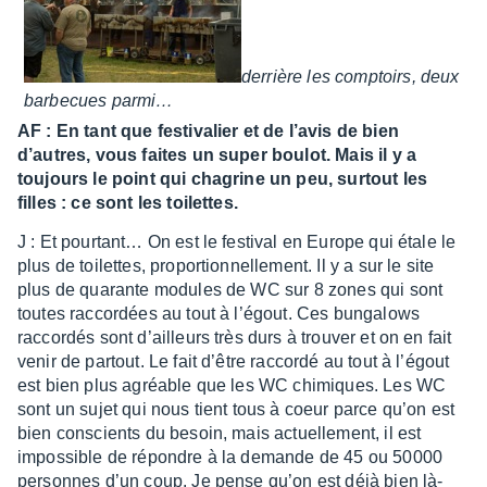
derrière les comp­toirs, deux
barbe­cues parmi…
AF : En tant que festi­va­lier et de l’avis de bien
d’autres, vous faites un super boulot. Mais il y a
toujours le point qui chagrine un peu, surtout les
filles : ce sont les toilettes.
J : Et pour­tant… On est le festi­val en Europe qui étale le
plus de toilettes, propor­tion­nel­le­ment. Il y a sur le site
plus de quarante modules de WC sur 8 zones qui sont
toutes raccor­dées au tout à l’égout. Ces bunga­lows
raccor­dés sont d’ailleurs très durs à trou­ver et on en fait
venir de partout. Le fait d’être raccordé au tout à l’égout
est bien plus agréable que les WC chimiques. Les WC
sont un sujet qui nous tient tous à coeur parce qu’on est
bien conscients du besoin, mais actuel­le­ment, il est
impos­sible de répondre à la demande de 45 ou 50000
personnes d’un coup. Je pense qu’on est déjà bien là-