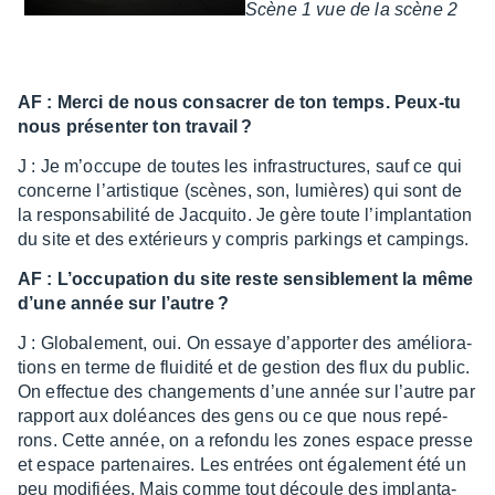
Scène 1 vue de la scène 2
AF : Merci de nous consa­crer de ton temps. Peux-tu
nous présen­ter ton travail ?
J : Je m’oc­cupe de toutes les infra­struc­tures, sauf ce qui
concerne l’ar­tis­tique (scènes, son, lumières) qui sont de
la respon­sa­bi­lité de Jacquito. Je gère toute l’im­plan­ta­tion
du site et des exté­rieurs y compris parkings et campings.
AF : L’oc­cu­pa­tion du site reste sensi­ble­ment la même
d’une année sur l’autre ?
J : Globa­le­ment, oui. On essaye d’ap­por­ter des amélio­ra­
tions en terme de flui­dité et de gestion des flux du public.
On effec­tue des chan­ge­ments d’une année sur l’autre par
rapport aux doléances des gens ou ce que nous repé­
rons. Cette année, on a refondu les zones espace presse
et espace parte­naires. Les entrées ont égale­ment été un
peu modi­fiées. Mais comme tout découle des implan­ta­