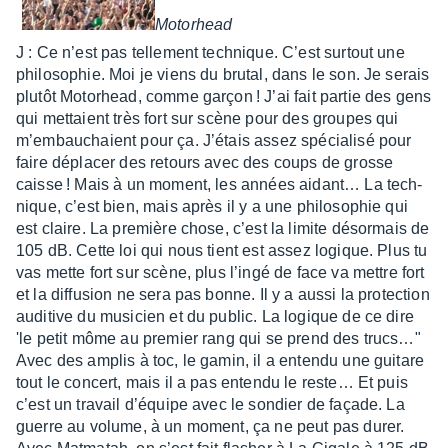
Moto­rhead
J : Ce n’est pas telle­ment tech­nique. C’est surtout une
philo­so­phie. Moi je viens du brutal, dans le son. Je serais
plutôt Moto­rhead, comme garçon ! J’ai fait partie des gens
qui mettaient très fort sur scène pour des groupes qui
m’em­bau­chaient pour ça. J’étais assez spécia­lisé pour
faire dépla­cer des retours avec des coups de grosse
caisse ! Mais à un moment, les années aidant… La tech­
nique, c’est bien, mais après il y a une philo­so­phie qui
est claire. La première chose, c’est la limite désor­mais de
105 dB. Cette loi qui nous tient est assez logique. Plus tu
vas mette fort sur scène, plus l’ingé de face va mettre fort
et la diffu­sion ne sera pas bonne. Il y a aussi la protec­tion
audi­tive du musi­cien et du public. La logique de ce dire
'le petit môme au premier rang qui se prend des trucs…"
Avec des amplis à toc, le gamin, il a entendu une guitare
tout le concert, mais il a pas entendu le reste… Et puis
c’est un travail d’équipe avec le sondier de façade. La
guerre au volume, à un moment, ça ne peut pas durer.