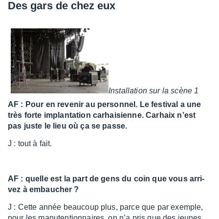
Des gars de chez eux
Instal­la­tion sur la scène 1
AF : Pour en reve­nir au person­nel. Le festi­val a une
très forte implan­ta­tion carhai­sienne. Carhaix n’est
pas juste le lieu où ça se passe.
J : tout à fait.
AF : quelle est la part de gens du coin que vous arri­
vez à embau­cher ?
J : Cette année beau­coup plus, parce que par exemple,
pour les manu­ten­tion­naires, on n’a pris que des jeunes