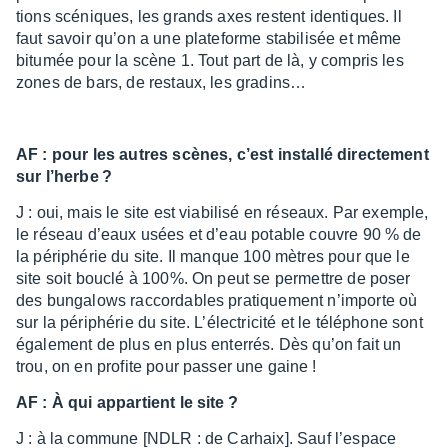
tions scéniques, les grands axes restent iden­tiques. Il
faut savoir qu’on a une plate­forme stabi­li­sée et même
bitu­mée pour la scène 1. Tout part de là, y compris les
zones de bars, de restaux, les gradins…
AF : pour les autres scènes, c’est installé direc­te­ment
sur l’herbe ?
J : oui, mais le site est viabi­lisé en réseaux. Par exemple,
le réseau d’eaux usées et d’eau potable couvre 90 % de
la péri­phé­rie du site. Il manque 100 mètres pour que le
site soit bouclé à 100%. On peut se permettre de poser
des bunga­lows raccor­dables pratique­ment n’im­porte où
sur la péri­phé­rie du site. L’élec­tri­cité et le télé­phone sont
égale­ment de plus en plus enter­rés. Dès qu’on fait un
trou, on en profite pour passer une gaine !
AF : À qui appar­tient le site ?
J : à la commune [NDLR : de Carhaix]. Sauf l’es­pace