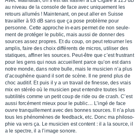
Avec Matma­tah, on s’est fait flasher à La Cigale à 125 dB
au niveau de la console de face avec unique­ment les
retours allu­més ! Main­te­nant, on peut aller en Suisse
travailler à 93 dB sans que ça pose problème pour
personne. Cette approche in-ears permet de non seule­
ment de proté­ger le public, mais aussi de donner des
sources assez propres. Et du coup, on peut retour­ner les
amplis, faire des choix diffé­rents de micros, utili­ser des
statiques, affi­ner les sources. Peut-être que c’est frus­trant
pour les gens qui nous accueillent parce qu’on est dans
notre monde, dans notre bulle, mais le musi­cien n’a plus
d’acou­phène quand il sort de scène. Il ne prend plus de
choc audi­tif. Et puis il y a un travail de finesse, des vrais
mix en stéréo où le musi­cien peut entendre toutes les
subti­li­tés comme un petit coup de ride ou de crash. C’est
aussi forcé­ment mieux pour le public… L’ingé de face
ouvre tranquille­ment avec des bonnes sources. Il n’a plus
tous les phéno­mènes de feed­back, etc. Donc ma philo­so­
phie va vers ça. Le musi­cien est content : il a la source, il
a le spectre, il a l’image sonore.