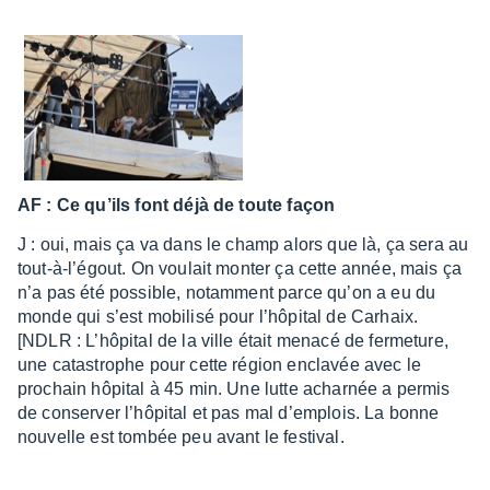
AF : Ce qu’ils font déjà de toute façon
J : oui, mais ça va dans le champ alors que là, ça sera au
tout-à-l’égout. On voulait monter ça cette année, mais ça
n’a pas été possible, notam­ment parce qu’on a eu du
monde qui s’est mobi­lisé pour l’hô­pi­tal de Carhaix.
[NDLR : L’hô­pi­tal de la ville était menacé de ferme­ture,
une catas­trophe pour cette région encla­vée avec le
prochain hôpi­tal à 45 min. Une lutte achar­née a permis
de conser­ver l’hô­pi­tal et pas mal d’em­plois. La bonne
nouvelle est tombée peu avant le festi­val.