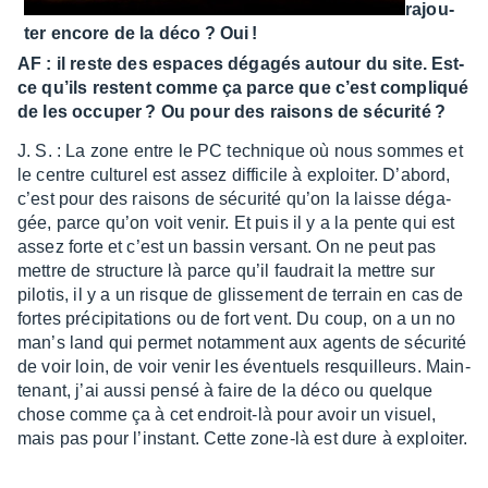
rajou­
ter encore de la déco ? Oui !
AF : il reste des espaces déga­gés autour du site. Est-
ce qu’ils restent comme ça parce que c’est compliqué
de les occu­per ? Ou pour des raisons de sécu­rité ?
J. S. : La zone entre le PC tech­nique où nous sommes et
le centre cultu­rel est assez diffi­cile à exploi­ter. D’abord,
c’est pour des raisons de sécu­rité qu’on la laisse déga­
gée, parce qu’on voit venir. Et puis il y a la pente qui est
assez forte et c’est un bassin versant. On ne peut pas
mettre de struc­ture là parce qu’il faudrait la mettre sur
pilo­tis, il y a un risque de glis­se­ment de terrain en cas de
fortes préci­pi­ta­tions ou de fort vent. Du coup, on a un no
man’s land qui permet notam­ment aux agents de sécu­rité
de voir loin, de voir venir les éven­tuels resquilleurs. Main­
te­nant, j’ai aussi pensé à faire de la déco ou quelque
chose comme ça à cet endroit-là pour avoir un visuel,
mais pas pour l’ins­tant. Cette zone-là est dure à exploi­ter.