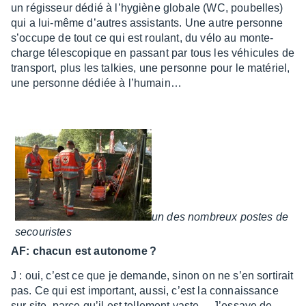
un régis­seur dédié à l’hy­giène globale (WC, poubelles)
qui a lui-même d’autres assis­tants. Une autre personne
s’oc­cupe de tout ce qui est roulant, du vélo au monte-
charge téles­co­pique en passant par tous les véhi­cules de
trans­port, plus les talkies, une personne pour le maté­riel,
une personne dédiée à l’hu­main…
un des nombreux postes de
secou­ristes
AF: chacun est auto­nome ?
J : oui, c’est ce que je demande, sinon on ne s’en sorti­rait
pas. Ce qui est impor­tant, aussi, c’est la connais­sance
sur site, parce qu’il est telle­ment vaste… J’es­saye de