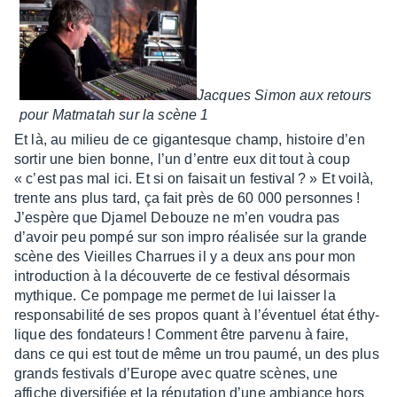
Jacques Simon aux retours
pour Matma­tah sur la scène 1
Et là, au milieu de ce gigan­tesque champ, histoire d’en
sortir une bien bonne, l’un d’entre eux dit tout à coup
« c’est pas mal ici. Et si on faisait un festi­val ? » Et voilà,
trente ans plus tard, ça fait près de 60 000 personnes !
J’es­père que Djamel Debouze ne m’en voudra pas
d’avoir peu pompé sur son impro réali­sée sur la grande
scène des Vieilles Char­rues il y a deux ans pour mon
intro­duc­tion à la décou­verte de ce festi­val désor­mais
mythique. Ce pompage me permet de lui lais­ser la
respon­sa­bi­lité de ses propos quant à l’éven­tuel état éthy­
lique des fonda­teurs ! Comment être parvenu à faire,
dans ce qui est tout de même un trou paumé, un des plus
grands festi­vals d’Eu­rope avec quatre scènes, une
affiche diver­si­fiée et la répu­ta­tion d’une ambiance hors