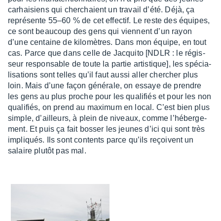
carhai­siens qui cher­chaient un travail d’été. Déjà, ça
repré­sente 55–60 % de cet effec­tif. Le reste des équipes,
ce sont beau­coup des gens qui viennent d’un rayon
d’une centaine de kilo­mètres. Dans mon équipe, en tout
cas. Parce que dans celle de Jacquito [NDLR : le régis­
seur respon­sable de toute la partie artis­tique], les spécia­
li­sa­tions sont telles qu’il faut aussi aller cher­cher plus
loin. Mais d’une façon géné­rale, on essaye de prendre
les gens au plus proche pour les quali­fiés et pour les non
quali­fiés, on prend au maxi­mum en local. C’est bien plus
simple, d’ailleurs, à plein de niveaux, comme l’hé­ber­ge­
ment. Et puis ça fait bosser les jeunes d’ici qui sont très
impliqués. Ils sont contents parce qu’ils reçoivent un
salaire plutôt pas mal.