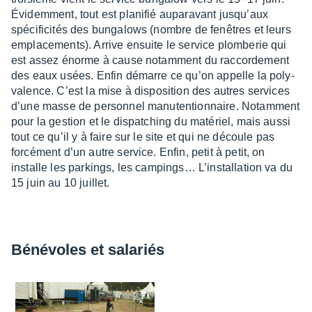
Évidem­ment, tout est plani­fié aupa­ra­vant jusqu’aux
spéci­fi­ci­tés des bunga­lows (nombre de fenêtres et leurs
empla­ce­ments). Arrive ensuite le service plom­be­rie qui
est assez énorme à cause notam­ment du raccor­de­ment
des eaux usées. Enfin démarre ce qu’on appelle la poly­
va­lence. C’est la mise à dispo­si­tion des autres services
d’une masse de person­nel manu­ten­tion­naire. Notam­ment
pour la gestion et le dispat­ching du maté­riel, mais aussi
tout ce qu’il y à faire sur le site et qui ne découle pas
forcé­ment d’un autre service. Enfin, petit à petit, on
installe les parkings, les campings… L’ins­tal­la­tion va du
15 juin au 10 juillet.
Béné­voles et sala­riés