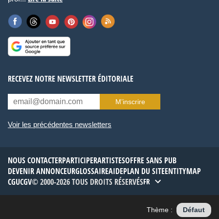
RECEVEZ NOTRE NEWSLETTER ÉDITORIALE
M’inscrire
Voir les précédentes newsletters
NOUS CONTACTER
PARTICIPER
ARTISTES
OFFRE SANS PUB
DEVENIR ANNONCEUR
GLOSSAIRE
AIDE
PLAN DU SITE
ENTITYMAP
CGU
CGV
© 2000-2026 TOUS DROITS RÉSERVÉS
FR
Thème :
Défaut