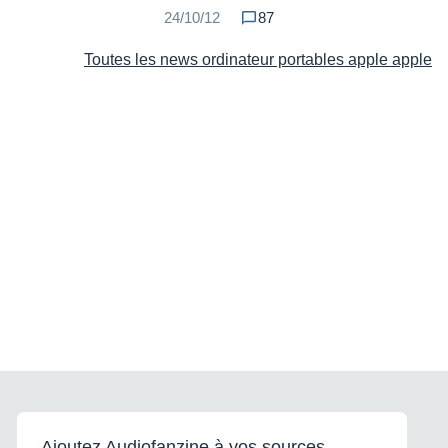
24/10/12
87
Toutes les news ordinateur portables apple apple
Ajoutez Audiofanzine à vos sources