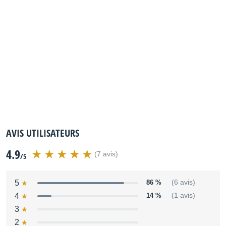
attack Organ sound: the leakage factor, the whole balance
between lows and highs and the background noise have
been noticeably improved Functionality: no more need to
recompute the internal wavetables when the plugin is set in
standby by the host; improved the stereo widening algorithm
Many other things have changed internally that can't be
explained in few words, but your fine ears will be able to
notice the difference with previous versions.
Source :
http://www.genuinesoundware.com/?
a=showproduct&b=24
AVIS UTILISATEURS
4.9
(7 avis)
/5
5
86 %
(6 avis)
4
14 %
(1 avis)
3
2