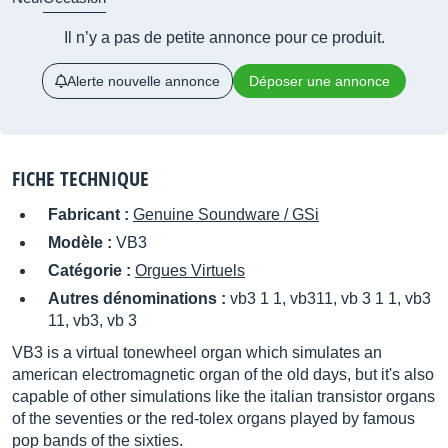
Il n’y a pas de petite annonce pour ce produit.
Alerte nouvelle annonce
Déposer une annonce
FICHE TECHNIQUE
Fabricant :
Genuine Soundware / GSi
Modèle :
VB3
Catégorie :
Orgues Virtuels
Autres dénominations :
vb3 1 1, vb311, vb 3 1 1, vb3
11, vb3, vb 3
VB3 is a virtual tonewheel organ which simulates an
american electromagnetic organ of the old days, but it's also
capable of other simulations like the italian transistor organs
of the seventies or the red-tolex organs played by famous
pop bands of the sixties.