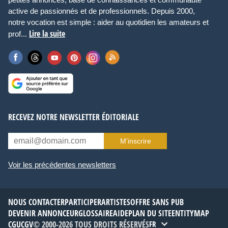
active de passionnés et de professionnels. Depuis 2000,
notre vocation est simple : aider au quotidien les amateurs et
Lire la suite
prof...
RECEVEZ NOTRE NEWSLETTER ÉDITORIALE
M’inscrire
Voir les précédentes newsletters
NOUS CONTACTER
PARTICIPER
ARTISTES
OFFRE SANS PUB
DEVENIR ANNONCEUR
GLOSSAIRE
AIDE
PLAN DU SITE
ENTITYMAP
CGU
CGV
© 2000-2026 TOUS DROITS RÉSERVÉS
FR