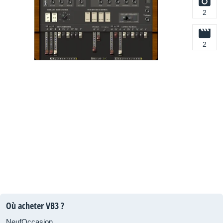
2
2
Où acheter VB3 ?
Neuf
Occasion