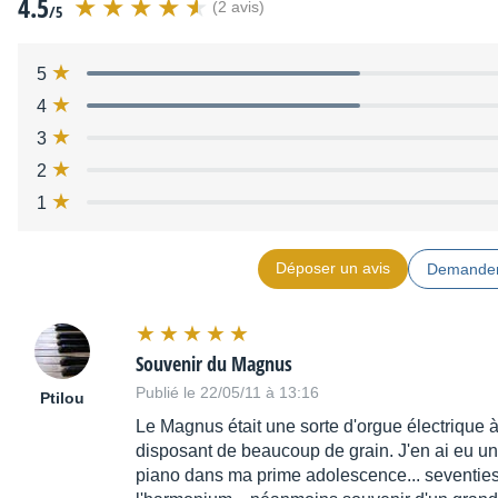
4.5
(2 avis)
/5
5
4
3
2
1
Déposer un avis
Demander
Souvenir du Magnus
Publié le 22/05/11 à 13:16
Ptilou
Le Magnus était une sorte d'orgue électrique 
disposant de beaucoup de grain. J'en ai eu un q
piano dans ma prime adolescence... seventies..