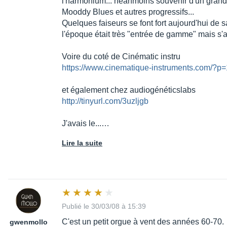
l'harmonium... néanmoins souvenir d'un grand p
Mooddy Blues et autres progressifs...
Quelques faiseurs se font fort aujourd'hui de s
l'époque était très "entrée de gamme" mais s'av
Voire du coté de Cinématic instru
https://www.cinematique-instruments.com/?p
et également chez audiogénéticslabs
http://tinyurl.com/3uzljgb
J'avais le...…
Lire la suite
Publié le 30/03/08 à 15:39
C'est un petit orgue à vent des années 60-70.
gwenmollo