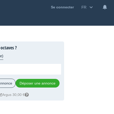
FR
Se connecter
 octaves ?
e)
 annonce
Déposer une annonce
Argus 30,00 €