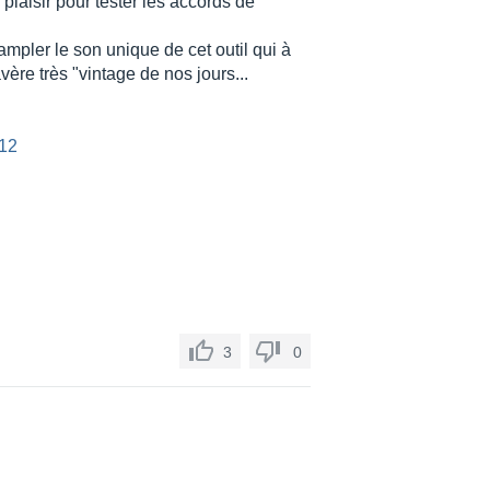
laisir pour tester les accords de
ampler le son unique de cet outil qui à
ère très "vintage de nos jours...
=12
3
0