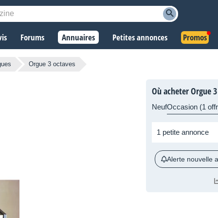
vis
Forums
Annuaires
Petites annonces
Promos
gues
Orgue 3 octaves
Où acheter Orgue 3
Neuf
Occasion (1 offr
1 petite annonce
Alerte nouvelle