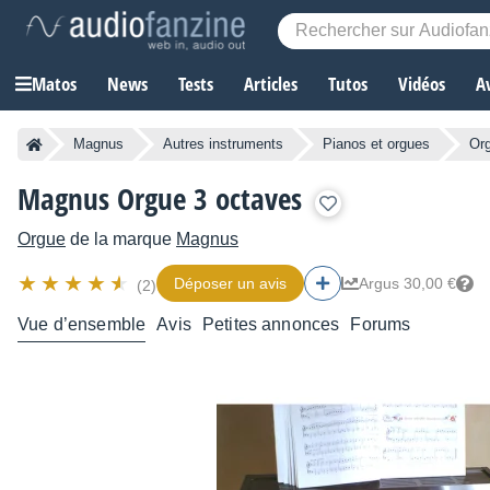
Matos
News
Tests
Articles
Tutos
Vidéos
A
Magnus
Autres instruments
Pianos et orgues
Or
Magnus Orgue 3 octaves
Orgue
de la marque
Magnus
Déposer un avis
Argus 30,00 €
(2)
Vue d’ensemble
Avis
Petites annonces
Forums