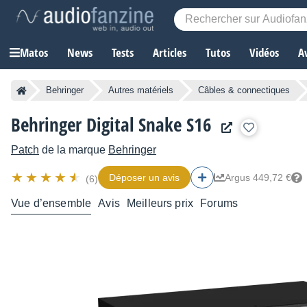
Matos
News
Tests
Articles
Tutos
Vidéos
A
Behringer
Autres matériels
Câbles & connectiques
Behringer Digital Snake S16
Patch
de la marque
Behringer
Déposer un avis
Argus 449,72 €
(6)
Vue d’ensemble
Avis
Meilleurs prix
Forums