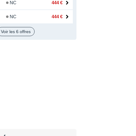
NC
444 €
NC
444 €
Voir les 6 offres