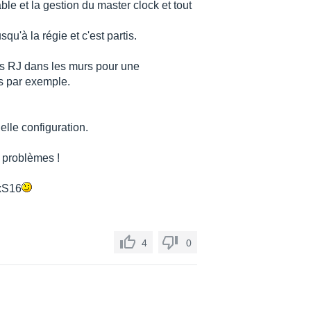
able et la gestion du master clock et tout
u'à la régie et c'est partis.
rs RJ dans les murs pour une
es par exemple.
lle configuration.
 problèmes !
xS16
4
0