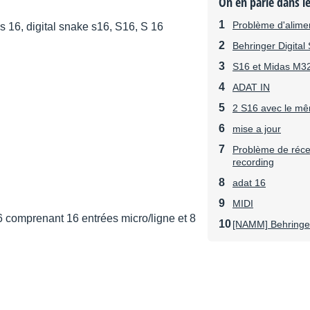
On en parle dans l
Problème d'alime
 s 16, digital snake s16, S16, S 16
Behringer Digital
S16 et Midas M3
ADAT IN
2 S16 avec le mê
mise a jour
Problème de récep
recording
adat 16
MIDI
comprenant 16 entrées micro/ligne et 8
[NAMM] Behringer