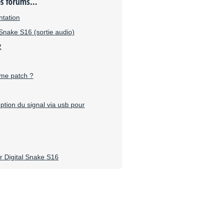
es forums...
ntation
 Snake S16 (sortie audio)
2
me patch ?
tion du signal via usb pour
 Digital Snake S16