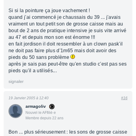
Si si la pointure ça joue vachement !
quand j'ai commencé je chaussais du 39 ... j'avais
vraiment un tout petit son de grosse caisse mais au
bout de 2 ans de pratique intensive je suis vite arrivé
au 47 et depuis mon son est énorme !!!
en fait jordison il doit ressembler à un clown pask'il
ne doit pas faire plus d'1m65 mais doit avoir des
pieds du 50 sans problème
après je sais pas peut-être qu'en studio c'est pas ses
pieds qu'il a utilisés...
signaler
19 Janvier 2005 à 12:40
#16
armagoliv
Nouvel·le AFfilié·e
Membre depuis 22 ans
Bon ... plus sérieusement : les sons de grosse caisse