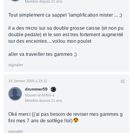
Membre depuis 21 ans
Tout simplement ca sappel 'lamplification mister ... ;)
il a des micro sur sa double grosse caisse (et non pu
double pedale) et le son est tres fortement augmenté
sur des enceintes....voilou mon poulet
aller va traveiller tes gammes ;)
signaler
16 Janvier 2005 à 19:11
#5
drummer59
Nouvel·le AFfilié·e
Membre depuis 21 ans
Oké merci (j'ai pas besoin de reviser mes gammes g
fini mes 7 ans de solfége !lol)
signaler