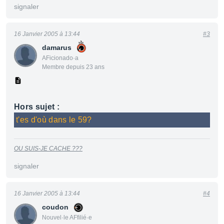
signaler
16 Janvier 2005 à 13:44
#3
damarus
AFicionado·a
Membre depuis 23 ans
Hors sujet :
t'es d'où dans le 59?
OU SUIS-JE CACHE ???
signaler
16 Janvier 2005 à 13:44
#4
coudon
Nouvel·le AFfilié·e