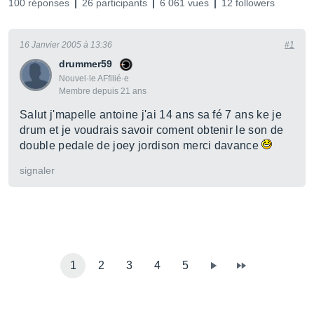
100 réponses
26 participants
6 061 vues
12 followers
16 Janvier 2005 à 13:36
#1
drummer59
Nouvel·le AFfilié·e
Membre depuis 21 ans
Salut j'mapelle antoine j'ai 14 ans sa fé 7 ans ke je
drum et je voudrais savoir coment obtenir le son de
double pedale de joey jordison merci davance
signaler
1
2
3
4
5