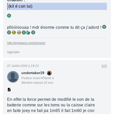
(kil é con lui)
pfiiiiiiiiouaa ! mdr énorme comme tu dit ça j'adord !
http://myspace.com/morvels
signaler
07 Juillet 2006 à 19:23
#24
undertaker19
Posteur·euse AFfamé·e
Membre depuis 20 ans
En effet la force permet de modifié le son de la
batterie comme sur les toms ou la caisse claire
en faite joey ne fait pa 1m65 il fait 1m60 je croi