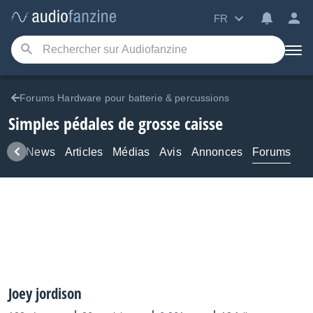
FR
Forums Hardware pour batterie & percussions
Simples pédales de grosse caisse
uits
News
Articles
Médias
Avis
Annonces
Forums
Joey jordison