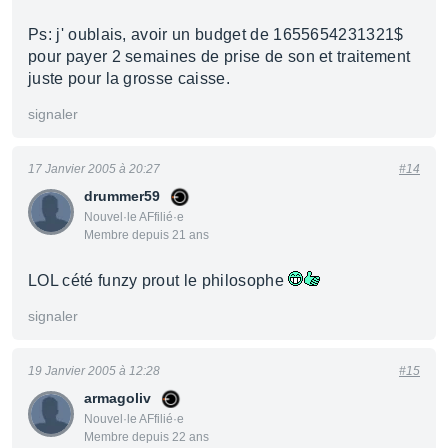
Ps: j' oublais, avoir un budget de 1655654231321$
pour payer 2 semaines de prise de son et traitement
juste pour la grosse caisse.
signaler
17 Janvier 2005 à 20:27
#14
drummer59
Nouvel·le AFfilié·e
Membre depuis 21 ans
LOL cété funzy prout le philosophe
signaler
19 Janvier 2005 à 12:28
#15
armagoliv
Nouvel·le AFfilié·e
Membre depuis 22 ans