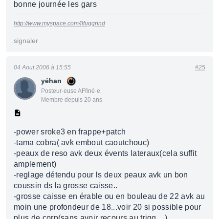
bonne journée les gars
http://www.myspace.com/ilfuggrind
signaler
04 Aout 2006 à 15:55
#25
yéhan
Posteur·euse AFfiné·e
Membre depuis 20 ans
-power sroke3 en frappe+patch
-tama cobra( avk embout caoutchouc)
-peaux de reso avk deux évents lateraux(cela suffit
amplement)
-reglage détendu pour ls deux peaux avk un bon
coussin ds la grosse caisse..
-grosse caisse en érable ou en bouleau de 22 avk au
moin une profondeur de 18...voir 20 si possible pour
plus de corp(sans avoir recours au trigg....)