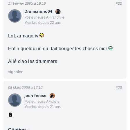
17 Février 2005 à 19:19
#22
Drumsnono04
Posteur·euse AFfranchi·e
Membre depuis 22 ans
LoL armagoliv
Enfin quelqu'un qui fait bouger les choses mdr
Allé ciao les drummers
signaler
08 Mars 2006 à 17:12
#23
josh freese
Posteur·euse AFfolé·e
Membre depuis 21 ans
Citation :