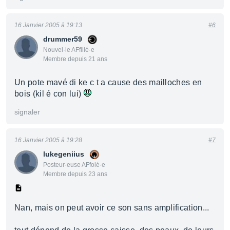
16 Janvier 2005 à 19:13
#6
drummer59
Nouvel·le AFfilié·e
Membre depuis 21 ans
Un pote mavé di ke c t a cause des mailloches en
bois (kil é con lui)
signaler
16 Janvier 2005 à 19:28
#7
lukegeniius
Posteur·euse AFfolé·e
Membre depuis 23 ans
Nan, mais on peut avoir ce son sans amplification...