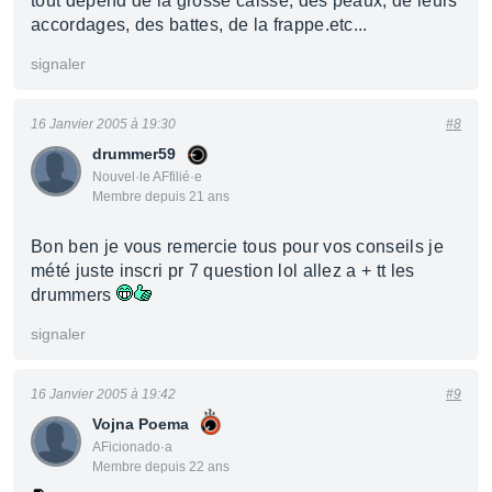
tout dépend de la grosse caisse, des peaux, de leurs
accordages, des battes, de la frappe.etc...
signaler
16 Janvier 2005 à 19:30
#8
drummer59
Nouvel·le AFfilié·e
Membre depuis 21 ans
Bon ben je vous remercie tous pour vos conseils je
mété juste inscri pr 7 question lol allez a + tt les
drummers
signaler
16 Janvier 2005 à 19:42
#9
Vojna Poema
AFicionado·a
Membre depuis 22 ans