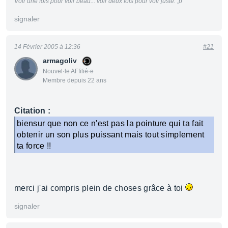
Voir une fois pour voir beau... voir deux fois pour voir juste. ;p
signaler
14 Février 2005 à 12:36
#21
armagoliv
Nouvel·le AFfilié·e
Membre depuis 22 ans
Citation :
biensur que non ce n'est pas la pointure qui ta fait
obtenir un son plus puissant mais tout simplement
ta force !!
merci j'ai compris plein de choses grâce à toi
signaler