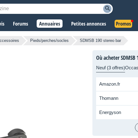
vis
Forums
Annuaires
Petites annonces
Promos
ccessoires
Pieds/perches/socles
SDMSB 190 stereo bar
Où acheter SDMSB 1
Neuf (3 offres)
Occas
Amazon.fr
Thomann
Energyson