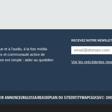
RECEVEZ NOTRE NEWSLET
 et à l’audio, à la fois média
ces et communauté active de
n est simple : aider au quotidien
Voir les précédentes new
NIR ANNONCEUR
GLOSSAIRE
AIDE
PLAN DU SITE
ENTITYMAP
CGU
CGV
© 2000