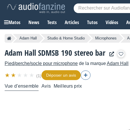
Matos
News
Tests
Articles
Tutos
Vidéos
A
Adam Hall
Studio & Home Studio
Microphones
A
Adam Hall SDMSB 190 stereo bar
Pied/perche/socle pour microphone
de la marque
Adam Hall
Déposer un avis
(1)
Vue d’ensemble
Avis
Meilleurs prix