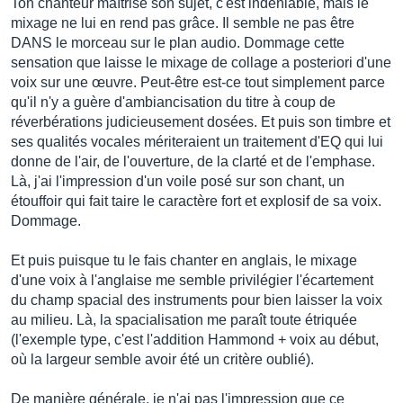
Ton chanteur maîtrise son sujet, c'est indéniable, mais le
mixage ne lui en rend pas grâce. Il semble ne pas être
DANS le morceau sur le plan audio. Dommage cette
sensation que laisse le mixage de collage a posteriori d'une
voix sur une œuvre. Peut-être est-ce tout simplement parce
qu'il n'y a guère d'ambiancisation du titre à coup de
réverbérations judicieusement dosées. Et puis son timbre et
ses qualités vocales mériteraient un traitement d'EQ qui lui
donne de l'air, de l'ouverture, de la clarté et de l'emphase.
Là, j'ai l'impression d'un voile posé sur son chant, un
étouffoir qui fait taire le caractère fort et explosif de sa voix.
Dommage.
Et puis puisque tu le fais chanter en anglais, le mixage
d'une voix à l'anglaise me semble privilégier l'écartement
du champ spacial des instruments pour bien laisser la voix
au milieu. Là, la spacialisation me paraît toute étriquée
(l'exemple type, c'est l'addition Hammond + voix au début,
où la largeur semble avoir été un critère oublié).
De manière générale, je n'ai pas l'impression que ce