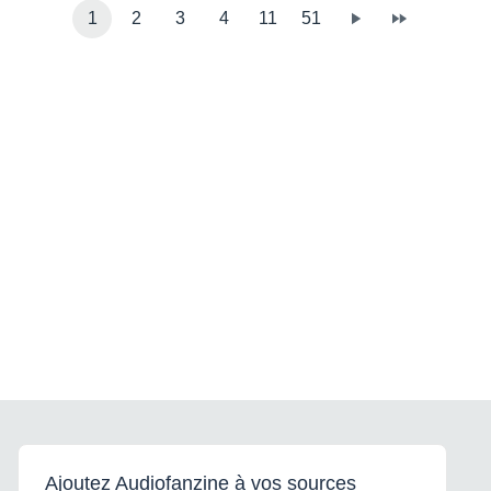
1
2
3
4
11
51
Ajoutez Audiofanzine à vos sources