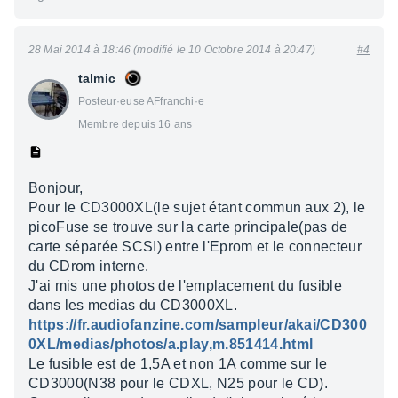
28 Mai 2014 à 18:46 (modifié le 10 Octobre 2014 à 20:47)
#4
talmic
Posteur·euse AFfranchi·e
Membre depuis 16 ans
Bonjour,
Pour le CD3000XL(le sujet étant commun aux 2), le
picoFuse se trouve sur la carte principale(pas de
carte séparée SCSI) entre l'Eprom et le connecteur
du CDrom interne.
J'ai mis une photos de l'emplacement du fusible
dans les medias du CD3000XL.
https://fr.audiofanzine.com/sampleur/akai/CD300
0XL/medias/photos/a.play,m.851414.html
Le fusible est de 1,5A et non 1A comme sur le
CD3000(N38 pour le CDXL, N25 pour le CD).