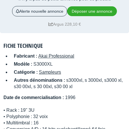
Alerte nouvelle annonce
Déposer une annonce
Argus 228,10 €
FICHE TECHNIQUE
Fabricant :
Akai Professional
Modèle :
S3000XL
Catégorie :
Sampleurs
Autres dénominations :
s3000xl, s 3000xl, s3000 xl,
s30 00xl, s 30 00xl, s30 00 xl
Date de commercialisation :
1996
• Rack : 19" 3U
• Polyphonie : 32 voix
• Multitimbral : 16