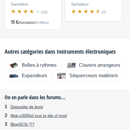
Sampleur
Sampleur
(16)
(3)
15 €
d'occasion
(8 offres)
Autres catégories dans
Instruments électroniques
Boîtes à rythmes
Claviers arrangeurs
Expandeurs
Séquenceurs matériels
On en parle dans les forums...
Disquette de boot
Akai s3000xl scsi to ide cf mod
BlueSCSi ?!?