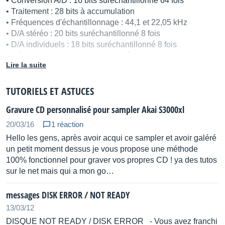
• Conversion A/D : 16 bits suréchantillonné 64 fois
• Traitement : 28 bits à accumulation
• Fréquences d'échantillonnage : 44,1 et 22,05 kHz
• D/A stéréo : 20 bits suréchantillonné 8 fois
• D/A individuels : 18 bits suréchantillonné 8 fois
• Mémoire RAM : 2Mo (extensible à 32 Mo) + 16 Mo de
Lire la suite
mémoire statique
• Nombre maximum d'échantillons : 255
• Nombre maximum de programmes : 254
TUTORIELS ET ASTUCES
• Paramètres : 32 filtres passe-bas -12 dB/octave, 2
Gravure CD personnalisé pour sampler Akai S3000xl
générateurs d'enveloppes et 2 LFO par voie
• Portamento : mono & polyphonique
20/03/16
1 réaction
• Lecteur de disquettes : 3"1/2 (DD et HD)
Hello les gens, après avoir acqui ce sampler et avoir galéré
• Entrées audio : L(mono)/R en jacks 6,35 et XLR
un petit moment dessus je vous propose une méthode
• Entrée et sortie numérique : AES/EBU
100% fonctionnel pour graver vos propres CD ! ya des tutos
• Sorties audio : stéréo en jacks 6,35 et XLR
sur le net mais qui a mon go…
• Sorties audio : 8 individuelles en jack 6,35
• Sortie casque : jack 6,35 stéréo
messages DISK ERROR / NOT READY
• Interface SCSI : oui, 25 broches
13/03/12
• Direct to Disk : d'origine
• MIDI : In, Out, Thru
DISQUE NOT READY / DISK ERROR - Vous avez franchi