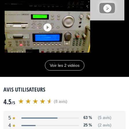
Distribué par
audia
Voir les 2 vidéos
AVIS UTILISATEURS
4.5
(8 avis)
/5
5
63 %
(5 avis)
4
25 %
(2 avis)