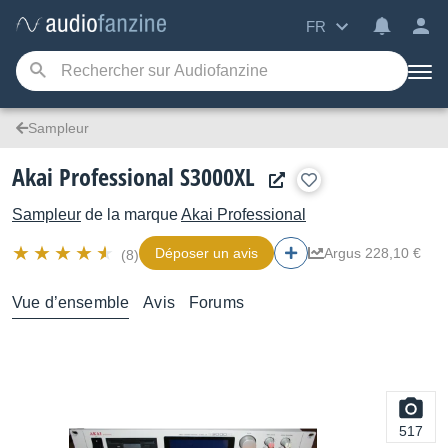
FR
Sampleur
Akai Professional S3000XL
Sampleur
de la marque
Akai Professional
Déposer un avis
Argus 228,10 €
(8)
Vue d’ensemble
Avis
Forums
517