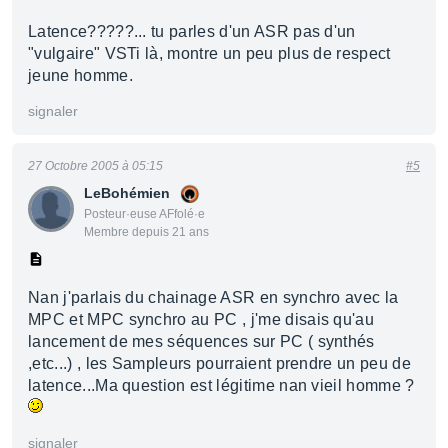
Latence?????... tu parles d'un ASR pas d'un
"vulgaire" VSTi là, montre un peu plus de respect
jeune homme.
signaler
27 Octobre 2005 à 05:15
#5
LeBohémien
Posteur·euse AFfolé·e
Membre depuis 21 ans
Nan j'parlais du chainage ASR en synchro avec la
MPC et MPC synchro au PC , j'me disais qu'au
lancement de mes séquences sur PC ( synthés
,etc...) , les Sampleurs pourraient prendre un peu de
latence...Ma question est légitime nan vieil homme ?
signaler