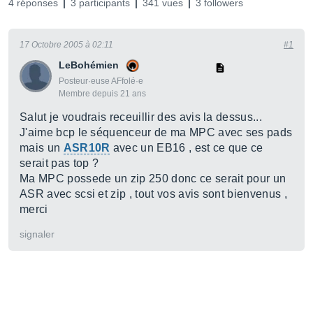
4 réponses
3 participants
341 vues
3 followers
17 Octobre 2005 à 02:11
#1
LeBohémien
Posteur·euse AFfolé·e
Membre depuis 21 ans
Salut je voudrais receuillir des avis la dessus...
J'aime bcp le séquenceur de ma MPC avec ses pads
mais un
ASR10R
avec un EB16 , est ce que ce
serait pas top ?
Ma MPC possede un zip 250 donc ce serait pour un
ASR avec scsi et zip , tout vos avis sont bienvenus ,
merci
signaler