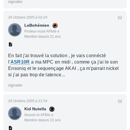
signaler
26 Octobre 2005 à 02:24
#3
LeBohémien
Posteur·euse AFfolé·e
Membre depuis 21 ans
En fait j'ai trouvé la solution , je vais connécté
l'
ASR10R
a ma MPC en midi , comme ça j'ai le son
Ensoniq et le sequençage AKAI , ça m'parrait nickel
si j'ai pas trop de latence...
signaler
26 Octobre 2005 à 21:54
#4
Kid Nutella
Nouvel·le AFfilié·e
Membre depuis 22 ans