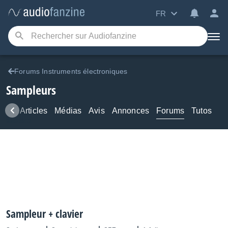
FR
Forums Instruments électroniques
Sampleurs
ews
Articles
Médias
Avis
Annonces
Forums
Tutos
Sampleur + clavier