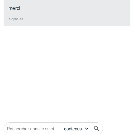
merci
signaler