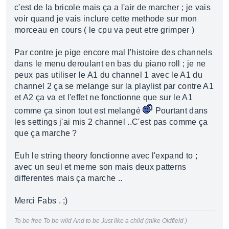
c'est de la bricole mais ça a l'air de marcher ; je vais
voir quand je vais inclure cette methode sur mon
morceau en cours ( le cpu va peut etre grimper )
Par contre je pige encore mal l'histoire des channels
dans le menu deroulant en bas du piano roll ; je ne
peux pas utiliser le A1 du channel 1 avec le A1 du
channel 2 ça se melange sur la playlist par contre A1
et A2 ça va et l'effet ne fonctionne que sur le A1
comme ça sinon tout est melangé
Pourtant dans
les settings j'ai mis 2 channel ..C'est pas comme ça
que ça marche ?
Euh le string theory fonctionne avec l'expand to ;
avec un seul et meme son mais deux patterns
differentes mais ça marche ..
Merci Fabs . ;)
To be free To be wild And to be Just like a child (mike Oldfield )