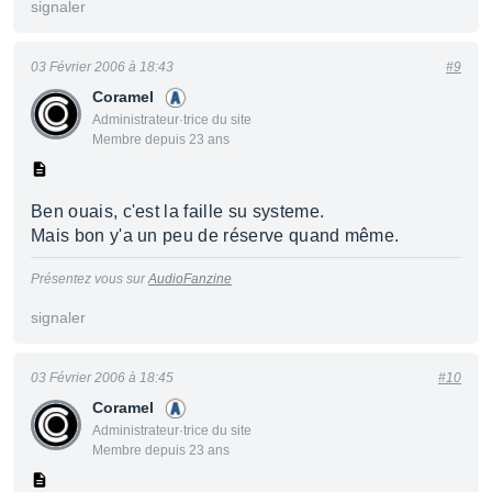
signaler
03 Février 2006 à 18:43
#9
Coramel
Administrateur·trice du site
Membre depuis 23 ans
Ben ouais, c'est la faille su systeme.
Mais bon y'a un peu de réserve quand même.
Présentez vous sur
AudioFanzine
signaler
03 Février 2006 à 18:45
#10
Coramel
Administrateur·trice du site
Membre depuis 23 ans