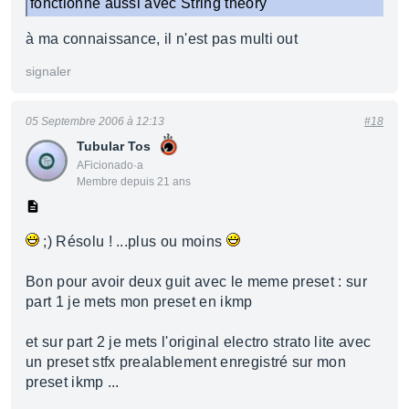
fonctionne aussi avec String theory
à ma connaissance, il n'est pas multi out
signaler
05 Septembre 2006 à 12:13
#18
Tubular Tos
AFicionado·a
Membre depuis 21 ans
;) Résolu ! ...plus ou moins
Bon pour avoir deux guit avec le meme preset : sur
part 1 je mets mon preset en ikmp
et sur part 2 je mets l'original electro strato lite avec
un preset stfx prealablement enregistré sur mon
preset ikmp ...