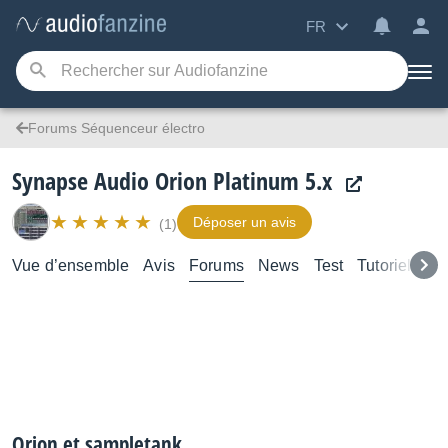
FR
Forums Séquenceur électro
Synapse Audio Orion Platinum 5.x
Déposer un avis
(1)
Vue d’ensemble
Avis
Forums
News
Test
Tutoriels
Orion et sampletank