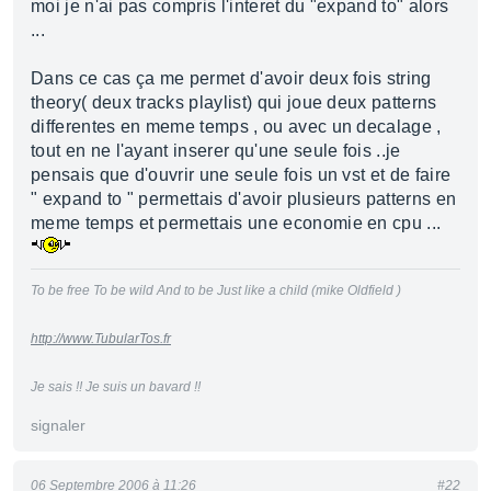
moi je n'ai pas compris l'interet du "expand to" alors
...
Dans ce cas ça me permet d'avoir deux fois string
theory( deux tracks playlist) qui joue deux patterns
differentes en meme temps , ou avec un decalage ,
tout en ne l'ayant inserer qu'une seule fois ..je
pensais que d'ouvrir une seule fois un vst et de faire
" expand to " permettais d'avoir plusieurs patterns en
meme temps et permettais une economie en cpu ...
To be free To be wild And to be Just like a child (mike Oldfield )
http://www.TubularTos.fr
Je sais !! Je suis un bavard !!
signaler
06 Septembre 2006 à 11:26
#22