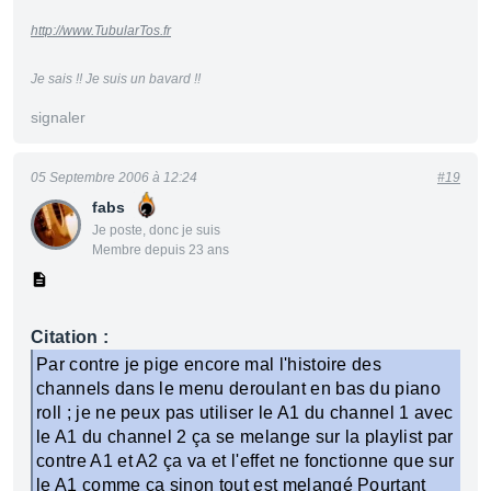
http://www.TubularTos.fr
Je sais !! Je suis un bavard !!
signaler
05 Septembre 2006 à 12:24
#19
fabs
Je poste, donc je suis
Membre depuis 23 ans
Citation :
Par contre je pige encore mal l'histoire des
channels dans le menu deroulant en bas du piano
roll ; je ne peux pas utiliser le A1 du channel 1 avec
le A1 du channel 2 ça se melange sur la playlist par
contre A1 et A2 ça va et l'effet ne fonctionne que sur
le A1 comme ça sinon tout est melangé Pourtant