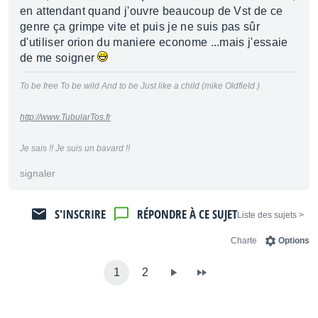
en attendant quand j'ouvre beaucoup de Vst de ce
genre ça grimpe vite et puis je ne suis pas sûr
d'utiliser orion du maniere econome ...mais j'essaie
de me soigner
To be free To be wild And to be Just like a child (mike Oldfield )
http://www.TubularTos.fr
Je sais !! Je suis un bavard !!
signaler
S'INSCRIRE
RÉPONDRE À CE SUJET
< Liste des sujets
Charte
Options
1
2