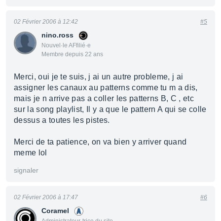
02 Février 2006 à 12:42
#5
nino.ross
Nouvel·le AFfilié·e
Membre depuis 22 ans
Merci, oui je te suis, j ai un autre probleme, j ai
assigner les canaux au patterns comme tu m a dis,
mais je n arrive pas a coller les patterns B, C , etc
sur la song playlist, Il y a que le pattern A qui se colle
dessus a toutes les pistes.
Merci de ta patience, on va bien y arriver quand
meme lol
signaler
02 Février 2006 à 17:47
#6
Coramel