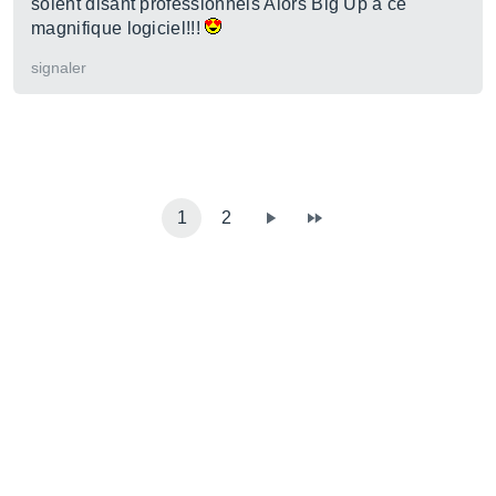
soient disant professionnels Alors Big Up a ce
magnifique logiciel!!!
signaler
1
2