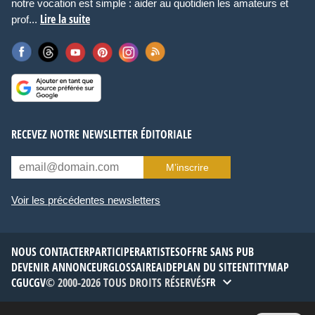
notre vocation est simple : aider au quotidien les amateurs et
Lire la suite
prof...
RECEVEZ NOTRE NEWSLETTER ÉDITORIALE
M’inscrire
Voir les précédentes newsletters
NOUS CONTACTER
PARTICIPER
ARTISTES
OFFRE SANS PUB
DEVENIR ANNONCEUR
GLOSSAIRE
AIDE
PLAN DU SITE
ENTITYMAP
CGU
CGV
© 2000-2026 TOUS DROITS RÉSERVÉS
FR