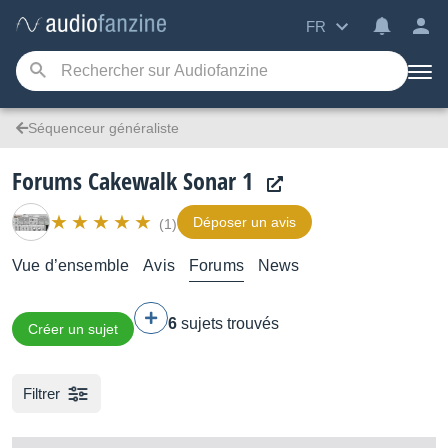
FR
Séquenceur généraliste
Forums Cakewalk Sonar 1
Déposer un avis
(1)
Vue d’ensemble
Avis
Forums
News
6
sujets trouvés
Créer un sujet
Filtrer