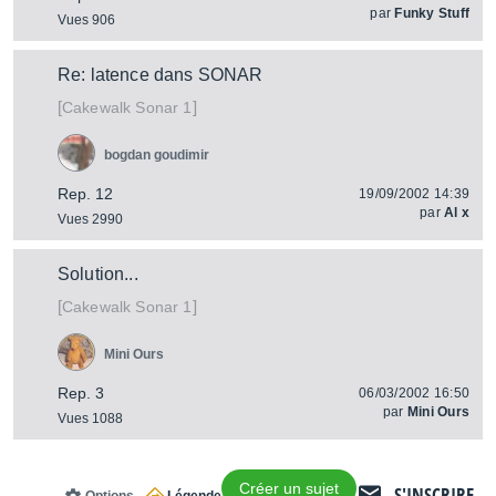
par
Funky Stuff
Vues 906
Re: latence dans SONAR
[
]
Sonar 1
Cakewalk
bogdan goudimir
Rep. 12
19/09/2002 14:39
par
Al x
Vues 2990
Solution...
[
]
Sonar 1
Cakewalk
Mini Ours
Rep. 3
06/03/2002 16:50
par
Mini Ours
Vues 1088
Créer un sujet
S'INSCRIRE