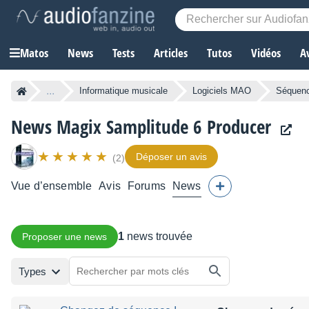
Matos
News
Tests
Articles
Tutos
Vidéos
A
...
Informatique musicale
Logiciels MAO
Séquen
News Magix Samplitude 6 Producer
Déposer un avis
(2)
Vue d’ensemble
Avis
Forums
News
1
news trouvée
Proposer une news
Types