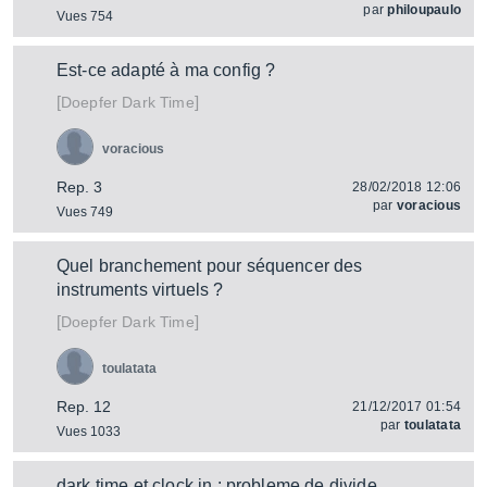
par
philoupaulo
Vues 754
Est-ce adapté à ma config ?
[
]
Dark Time
Doepfer
voracious
Rep. 3
28/02/2018 12:06
par
voracious
Vues 749
Quel branchement pour séquencer des
instruments virtuels ?
[
]
Dark Time
Doepfer
toulatata
Rep. 12
21/12/2017 01:54
par
toulatata
Vues 1033
dark time et clock in : probleme de divide