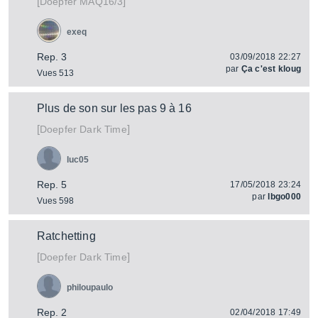
[
]
MAQ16/3
Doepfer
exeq
Rep. 3
03/09/2018 22:27
par
Ça c'est kloug
Vues 513
Plus de son sur les pas 9 à 16
[
]
Dark Time
Doepfer
luc05
Rep. 5
17/05/2018 23:24
par
lbgo000
Vues 598
Ratchetting
[
]
Dark Time
Doepfer
philoupaulo
Rep. 2
02/04/2018 17:49