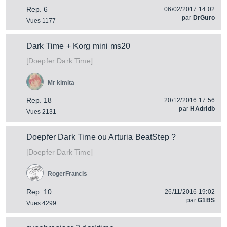
Rep. 6
06/02/2017 14:02
par
DrGuro
Vues 1177
Dark Time + Korg mini ms20
[
]
Dark Time
Doepfer
Mr kimita
Rep. 18
20/12/2016 17:56
par
HAdridb
Vues 2131
Doepfer Dark Time ou Arturia BeatStep ?
[
]
Dark Time
Doepfer
RogerFrancis
Rep. 10
26/11/2016 19:02
par
G1BS
Vues 4299