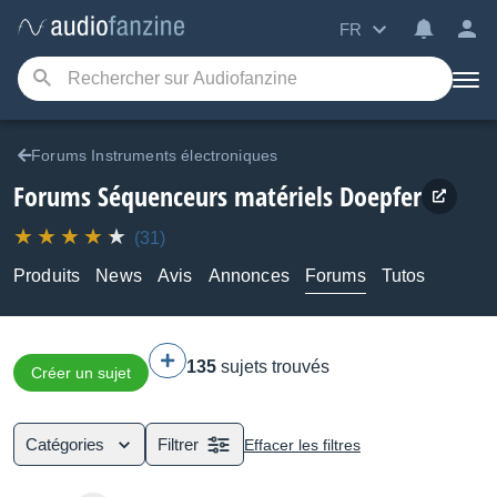
FR
Forums Instruments électroniques
Forums Séquenceurs matériels Doepfer
(31)
Produits
News
Avis
Annonces
Forums
Tutos
135
sujets trouvés
Créer un sujet
Catégories
Filtrer
Effacer les filtres