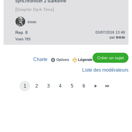
synchroniser 2 darktime
[
]
Dark Time
Doepfer
Irmin
Rep. 8
03/07/2016 13:48
par
Irmin
Vues 785
Créer un sujet
Charte
Options
Légende
Liste des modérateurs
1
2
3
4
5
6