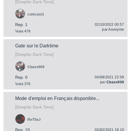
[
]
Dark Time
Doepfer
comcast1
Rep. 1
02/10/2022 00:57
par
Anonyme
Vues 479
Gate sur le Darktime
[
]
Dark Time
Doepfer
Cbass909
Rep. 0
04/08/2021 22:09
par
Cbass909
Vues 376
Mode d'emploi en Français disponible...
[
]
Dark Time
Doepfer
ReTSeJ
Rep. 10
03/02/2021 18:10