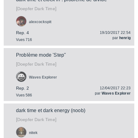
[
]
Dark Time
Doepfer
alexcockspit
Rep. 4
19/10/2017 22:54
par
henrig
Vues 716
Problème mode 'Step"
[
]
Dark Time
Doepfer
Waves Explorer
Rep. 2
12/04/2017 22:23
par
Waves Explorer
Vues 586
dark time et dark energy (noob)
[
]
Dark Time
Doepfer
nitek