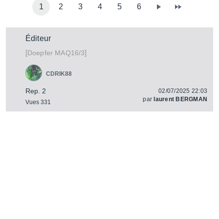
1
2
3
4
5
6
Éditeur
[
]
MAQ16/3
Doepfer
CDRIK88
Rep. 2
02/07/2025 22:03
par
laurent BERGMAN
Vues 331