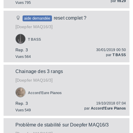
par
fis29
Vues 795
reset complet ?
aide demandée
[
]
MAQ16/3
Doepfer
T BASS
Rep. 3
30/01/2019 00:50
par
T BASS
Vues 564
Chainage des 3 rangs
[
]
MAQ16/3
Doepfer
Accord'Eure Pianos
Rep. 3
19/10/2018 07:04
par
Accord'Eure Pianos
Vues 549
Problème de stabilité sur Doepfer MAQ16/3