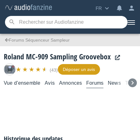
FR
Forums Séquenceur Sampleur
Roland MC-909 Sampling Groovebox
Déposer un avis
(43)
Vue d’ensemble
Avis
Annonces
Forums
News
Test
Historique des updates