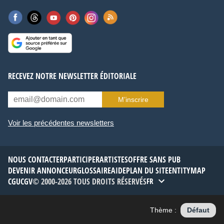
RECEVEZ NOTRE NEWSLETTER ÉDITORIALE
M’inscrire
Voir les précédentes newsletters
NOUS CONTACTER
PARTICIPER
ARTISTES
OFFRE SANS PUB
DEVENIR ANNONCEUR
GLOSSAIRE
AIDE
PLAN DU SITE
ENTITYMAP
CGU
CGV
© 2000-2026 TOUS DROITS RÉSERVÉS
FR
Thème :
Défaut