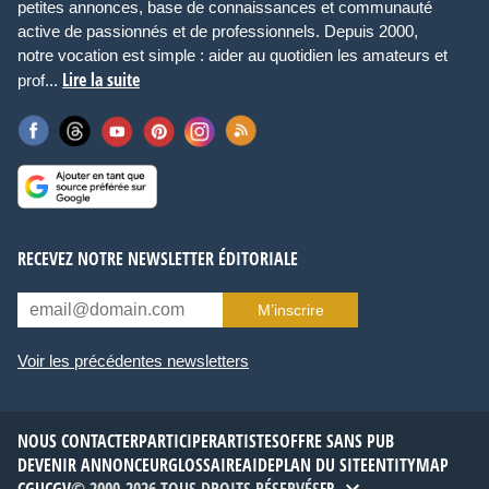
petites annonces, base de connaissances et communauté
active de passionnés et de professionnels. Depuis 2000,
notre vocation est simple : aider au quotidien les amateurs et
Lire la suite
prof...
RECEVEZ NOTRE NEWSLETTER ÉDITORIALE
M’inscrire
Voir les précédentes newsletters
NOUS CONTACTER
PARTICIPER
ARTISTES
OFFRE SANS PUB
DEVENIR ANNONCEUR
GLOSSAIRE
AIDE
PLAN DU SITE
ENTITYMAP
CGU
CGV
© 2000-2026 TOUS DROITS RÉSERVÉS
FR