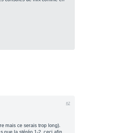
#2
tre mais ce serais trop long).
s que la stéréo 1-2, ceci afin