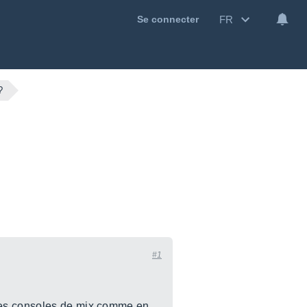
FR
Se connecter
?
#1
 des consoles de mix comme en