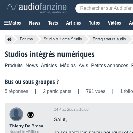
Matos
News
Tests
Articles
Tutos
Vidéos
A
Forums
Studio & Home Studio
Enregistreurs audio
Studios intégrés numériques
Produits
News
Articles
Médias
Avis
Petites annonces
Bus ou sous groupes ?
5 réponses
2 participants
791 vues
1 foll
14 Avril 2003 à 16:00
Salut,
Thierry De Broca
Nouvel·le AFfilié·e
Je souhaiterais savoir pourquoi et