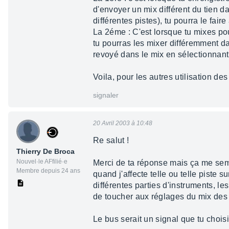
d'envoyer un mix différent du tien 
différentes pistes), tu pourra le fair
La 2éme : C'est lorsque tu mixes p
tu pourras les mixer différemment dan
revoyé dans le mix en sélectionnant 
Voila, pour les autres utilisation des
signaler
20 Avril 2003 à 10:48
Re salut !
Thierry De Broca
Nouvel·le AFfilié·e
Merci de ta réponse mais ça me sem
Membre depuis 24 ans
quand j'affecte telle ou telle piste
différentes parties d'instruments, le
de toucher aux réglages du mix des 
Le bus serait un signal que tu choi