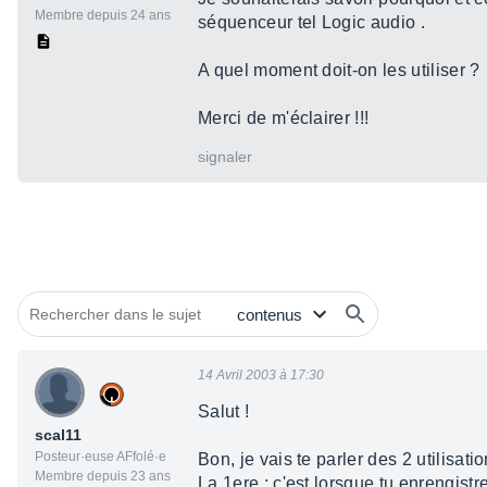
Membre depuis 24 ans
séquenceur tel Logic audio .
A quel moment doit-on les utiliser ?
Merci de m'éclairer !!!
signaler
14 Avril 2003 à 17:30
Salut !
scal11
Posteur·euse AFfolé·e
Bon, je vais te parler des 2 utilisati
Membre depuis 23 ans
La 1ere : c'est lorsque tu enrengistre