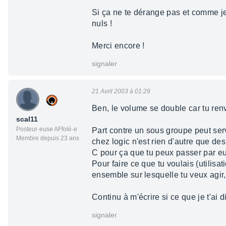
Si ça ne te dérange pas et comme je
nuls !
Merci encore !
signaler
21 Avril 2003 à 01:29
Ben, le volume se double car tu renvo
scal11
Posteur·euse AFfolé·e
Part contre un sous groupe peut serv
Membre depuis 23 ans
chez logic n'est rien d'autre que des
C pour ça que tu peux passer par eu
Pour faire ce que tu voulais (utilisat
ensemble sur lesquelle tu veux agir, 
Continu à m'écrire si ce que je t'ai d
signaler