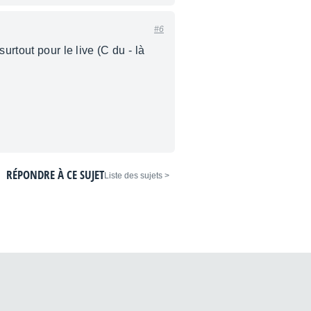
#6
urtout pour le live (C du - là
RÉPONDRE À CE SUJET
< Liste des sujets