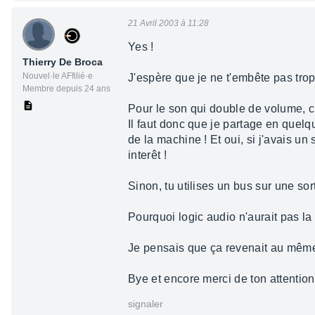
21 Avril 2003 à 11:28
Yes !
Thierry De Broca
Nouvel·le AFfilié·e
J'espère que je ne t'embête pas tro
Membre depuis 24 ans
Pour le son qui double de volume, c 
Il faut donc que je partage en quelq
de la machine ! Et oui, si j'avais u
interêt !
Sinon, tu utilises un bus sur une so
Pourquoi logic audio n'aurait pas la
Je pensais que ça revenait au mêm
Bye et encore merci de ton attention
signaler