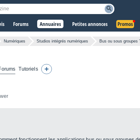
vis
Forums
Annuaires
Petites annonces
Promos
Numériques
Studios intégrés numériques
Bus ou sous groupes 
Forums
Tutoriels
ower
 comment fonctionnent les applications bus ou sous groupes