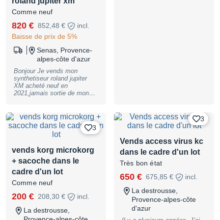
roland jupiter xm
Comme neuf
820 €
852,48 €
incl.
Baisse de prix de 5%
Senas, Provence-
alpes-côte d'azur
Bonjour Je vends mon
synthetiseur roland jupiter
XM acheté neuf en
2021,jamais sortie de mon
home studio non fumeur.il
fonctionne a merveille sans
aucune rayures ou marques
3
d'utilisation. Vendu avec le
3
mode d'emploi.je m'en separe
car je suis plus axé sur le
Vends access virus kc
mixage et moins sur la
vends korg microkorg
dans le cadre d'un lot
composition.
+ sacoche dans le
Très bon état
cadre d'un lot
650 €
675,85 €
incl.
Comme neuf
La destrousse,
200 €
208,30 €
incl.
Provence-alpes-côte
d'azur
La destrousse,
Provence-alpes-côte