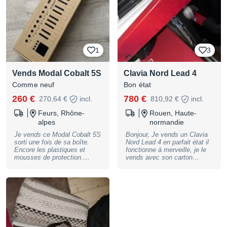
maison avec...
1
3
Vends Modal Cobalt 5S
Clavia Nord Lead 4
Comme neuf
Bon état
260 €
780 €
270,64 €
incl.
810,92 €
incl.
Feurs, Rhône-
Rouen, Haute-
alpes
normandie
Je vends ce Modal Cobalt 5S
Bonjour, Je vends un Clavia
sorti une fois de sa boîte.
Nord Lead 4 en parfait état il
Encore les plastiques et
fonctionne à merveille, je le
mousses de protection.
vends avec son carton
Complet avec doc et câble.
d’origine et son câble
d’alimentation. Je ne pense
pas avoir le manuel. Envoi
possible. Cordialement