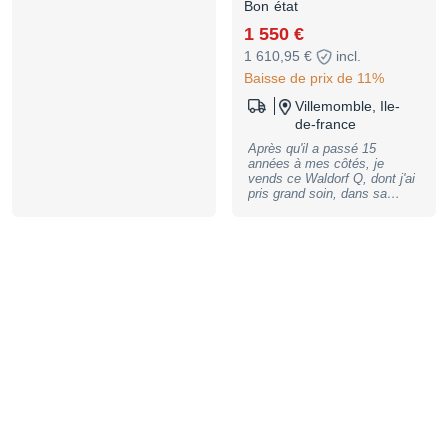
Bon état
venir le voir et le tester sur
place. Prix : 1 150 €,
1 550 €
raisonnablement négociable.
Remise en main propre
1 610,95 €
incl.
privilégiée compte tenu du
Baisse de prix de 11%
poids et de la valeur du
synthétiseur.
Villemomble, Ile-
de-france
Après qu'il a passé 15
années à mes côtés, je
vends ce Waldorf Q, dont j'ai
pris grand soin, dans sa
version Nextel (dite
Halloween) . Il est en bon
état général, aucun
dysfonctionnement à déplorer
tout fonctionne à merveille,
pas de sauts de valeurs des
potentiomètres. Il n'a pas
subi de chocs, la caisse est
en très bon état à l'exception
d'un manque de peinture
sous le clavier (trace de 4
cm). Le clavier est
parfaitement aligné, toujours
parfaitement réactif aussi
bien pour la vélocité que
l'aftertouch. Seul défaut : la