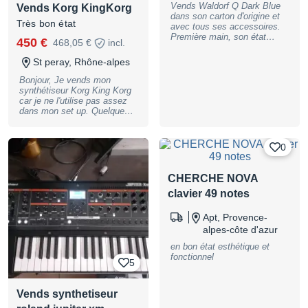
Vends Waldorf Q Dark Blue
Vends Korg KingKorg
dans son carton d'origine et
Très bon état
avec tous ses accessoires.
Première main, son état
450 €
468,05 €
incl.
cosmétique est proche du
neuf. Seul problème à
St peray, Rhône-alpes
souligner, quelques potards
capricieux sont à nettoyer ou
Bonjour, Je vends mon
à changer (je n'ai jamais eu le
synthétiseur Korg King Korg
courage de le faire). A venir
car je ne l'utilise pas assez
idéalement chercher à Paris.
dans mon set up. Quelques
Prévoir des frais de port et
traces d'utilisation mais très
des frais PayPal pour un
bon état général. Remise en
envoi à domicile. N'hésitez
main propre. N'hésitez pas à
0
pas à me demander des
me contacter si vous avez
photos.
des questions !
CHERCHE NOVA
clavier 49 notes
Apt, Provence-
alpes-côte d'azur
en bon état esthétique et
fonctionnel
5
Vends synthetiseur