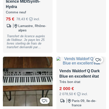
licence MIDISynth-
Hydra
Comme neuf
75 €
78,43 €
incl.
Lamastre, Rhône-
alpes
Transfert de licence auprès
de l'éditeur. Je paye les 25
livres sterling de frais de
transfert demandé par
l'éditeur
https://sigabort.co/midisynth_
hydra.html
0
Vends Waldorf Q Dark
Blue en excellent état
Très bon état
2 000 €
2 078,50 €
incl.
1
Paris 09, Ile-de-
france