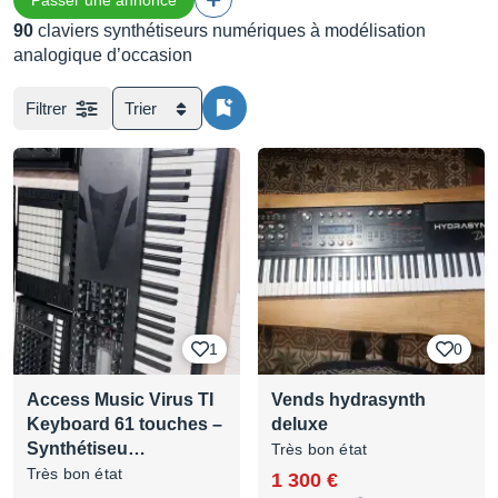
Passer une annonce
90
claviers synthétiseurs numériques à modélisation
analogique d’occasion
Filtrer
Trier
1
0
Access Music Virus TI
Vends hydrasynth
Keyboard 61 touches –
deluxe
Synthétiseu…
Très bon état
Très bon état
1 300 €