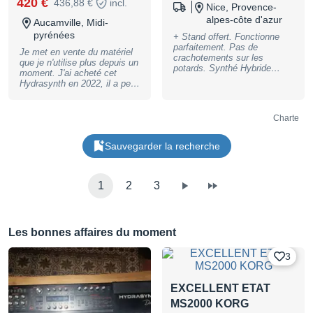
420 €
436,88 €
incl.
total de 3522 € ramené à
Nice, Provence-
conservé les emballages de
2400 € soit une remise de 32
alpes-côte d'azur
certains éléments Soit un
Aucamville, Midi-
%
total de 3522 € ramené à
pyrénées
+ Stand offert. Fonctionne
2400 € soit une remise de 32
parfaitement. Pas de
%
Je met en vente du matériel
crachotements sur les
que je n'utilise plus depuis un
potards. Synthé Hybride
moment. J'ai acheté cet
Vintage par excellence.
Hydrasynth en 2022, il a peu
servi et il est en bon état. Je
le met en vente accompagné
de son câble d'alimentation et
Charte
sa notice. N'hésitez pas à me
joindre en cas de questions.
Sauvegarder la recherche
1
2
3
Les bonnes affaires du moment
3
EXCELLENT ETAT
MS2000 KORG