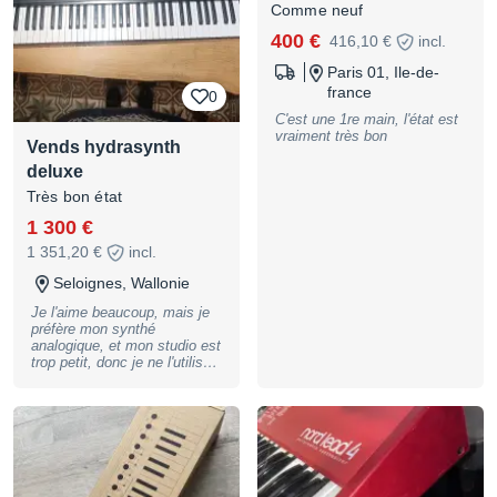
Comme neuf
400 €
416,10 €
incl.
Paris 01, Ile-de-
france
0
C'est une 1re main, l'état est
vraiment très bon
Vends hydrasynth
deluxe
Très bon état
1 300 €
1 351,20 €
incl.
Seloignes, Wallonie
Je l'aime beaucoup, mais je
préfère mon synthé
analogique, et mon studio est
trop petit, donc je ne l'utilise
plus. J'ai joué pendant un an
avec, dont quelques
concerts, beaucoup de plaisir
et d'expérimentation, en live il
est top, le son passe toujours
bien, et les fonctions sont
accessibles pour du tweak en
direct. Il y a une boîte