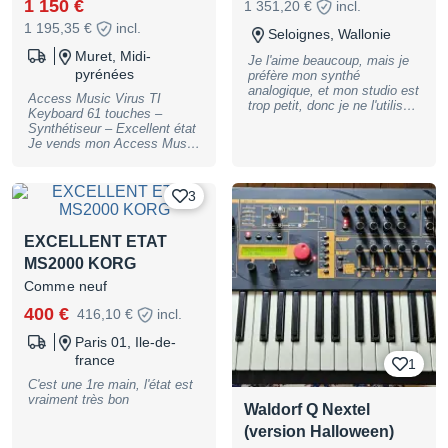
1 150 €
1 351,20 €
incl.
1 195,35 €
incl.
Seloignes, Wallonie
Muret, Midi-
Je l'aime beaucoup, mais je
pyrénées
préfère mon synthé
analogique, et mon studio est
Access Music Virus TI
trop petit, donc je ne l'utilise
Keyboard 61 touches –
plus. J'ai joué pendant un an
Synthétiseur – Excellent état
avec, dont quelques
Je vends mon Access Music
concerts, beaucoup de plaisir
Virus TI Keyboard, version
et d'expérimentation, en live il
61 touches du célèbre
est top, le son passe toujours
synthétiseur Virus TI.
3
bien, et les fonctions sont
Synthétiseur extrêmement
accessibles pour du tweak en
complet et devenu très
direct. Il y a une boîte
recherché : idéal pour la
EXCELLENT ETAT
maison avec...
production électronique,
MS2000 KORG
techno, trance, sound design,
pads, leads, basses, etc.
Comme neuf
Utilisé principalement en
studio. Parfaitement
400 €
416,10 €
incl.
fonctionnel, clavier,
potentiomètres, écran,
Paris 01, Ile-de-
boutons et connectiques
france
1
fonctionnent correctement.
Très bon état général compte
C'est une 1re main, l'état est
tenu de son âge, avec
vraiment très bon
Waldorf Q Nextel
quelques légères traces
normales d'utilisation visibles
(version Halloween)
sur les photos. Possibilité de