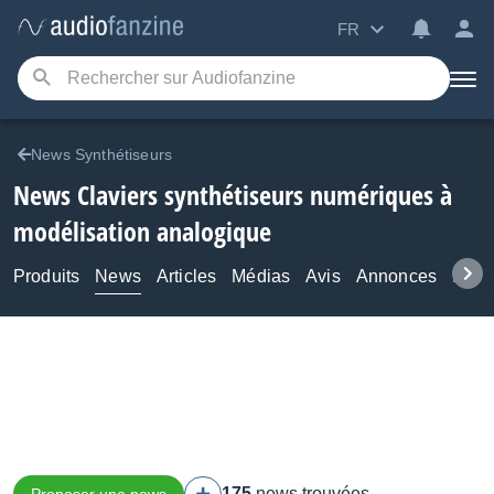
FR
News Synthétiseurs
News Claviers synthétiseurs numériques à
modélisation analogique
Produits
News
Articles
Médias
Avis
Annonces
Foru
175
news trouvées