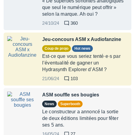
« De superbes sonorités analogiques
que seul le numérique peut offrir »
selon la marque. Ah oui ?
24/10/24
360
Jeu-concours ASM x Audiofanzine
Coup de projo
Hot news
Est-ce que vous seriez tenté·e·s par
l’éventualité de gagner un
Hydrasynth Explorer d’ASM ?
21/06/24
103
ASM souffle ses bougies
News
Superbooth
Le constructeur a annoncé la sortie
de deux éditions limitées pour fêter
ses 5 ans.
16/05/24
27