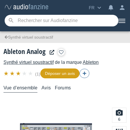
FR
Synthé virtuel soustractif
Ableton Analog
Synthé virtuel soustractif
de la marque
Ableton
Déposer un avis
(1)
Vue d’ensemble
Avis
Forums
6