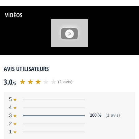
VIDÉOS
AVIS UTILISATEURS
3.0
(1 avis)
/5
5
4
3
100 %
(1 avis)
2
1