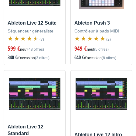
Ableton Live 12 Suite
Ableton Push 3
Séquenceur généraliste
Contrôleur à pads MIDI
(7)
(2)
599 €
949 €
neuf
(48 offres)
neuf
(5 offres)
340 €
640 €
d'occasion
(3 offres)
d'occasion
(8 offres)
Ableton Live 12
Standard
Ableton Live 12 Intro