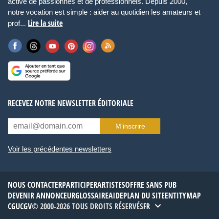
active de passionnés et de professionnels. Depuis 2000,
notre vocation est simple : aider au quotidien les amateurs et
Lire la suite
prof...
RECEVEZ NOTRE NEWSLETTER ÉDITORIALE
M’inscrire
Voir les précédentes newsletters
NOUS CONTACTER
PARTICIPER
ARTISTES
OFFRE SANS PUB
DEVENIR ANNONCEUR
GLOSSAIRE
AIDE
PLAN DU SITE
ENTITYMAP
CGU
CGV
© 2000-2026 TOUS DROITS RÉSERVÉS
FR