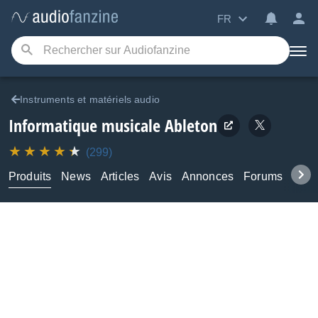
FR
Instruments et matériels audio
Informatique musicale
Ableton
(299)
Produits
News
Articles
Avis
Annonces
Forums
Tuto