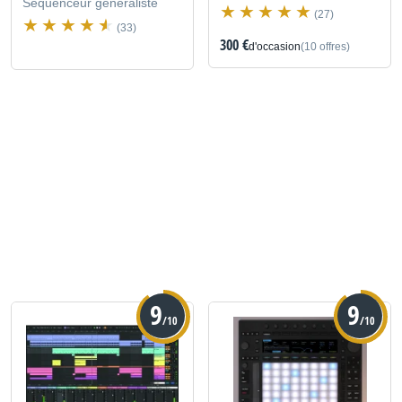
Séquenceur généraliste
(27)
(33)
300 €
d'occasion
(10 offres)
9
9
/10
/10