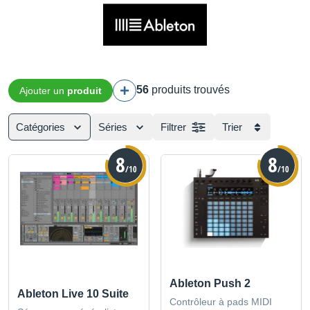
56
produits trouvés
Ajouter un
produit
Catégories
Séries
Filtrer
Trier
8
8
/10
/10
Ableton Push 2
Ableton Live 10 Suite
Contrôleur à pads MIDI