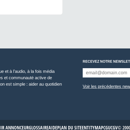
RECEVEZ NOTRE NEWSLET
 et à l’audio, à la fois média
ces et communauté active de
n est simple : aider au quotidien
Voir les précédentes new
NIR ANNONCEUR
GLOSSAIRE
AIDE
PLAN DU SITE
ENTITYMAP
CGU
CGV
© 2000