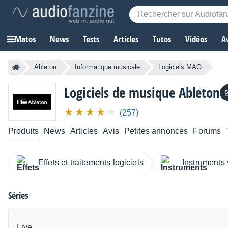
Matos
News
Tests
Articles
Tutos
Vidéos
A
Ableton
Informatique musicale
Logiciels MAO
Logiciels de musique
Ableton
(257)
Produits
News
Articles
Avis
Petites annonces
Forums
Effets et traitements logiciels
Instruments 
Séries
Live