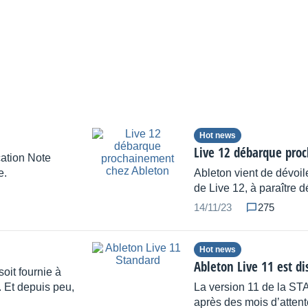
Hot news
Live 12 débarque pro
ication Note
e.
Ableton vient de dévoi
de Live 12, à paraître 
14/11/23
275
Hot news
Ableton Live 11 est di
soit fournie à
. Et depuis peu,
La version 11 de la STA
après des mois d’attente