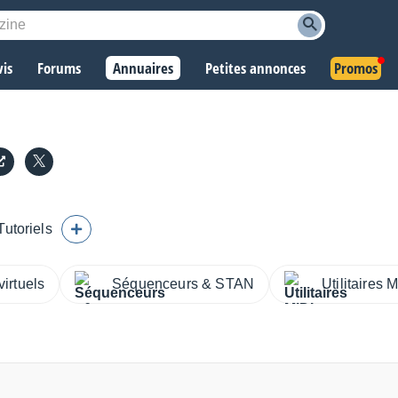
vis
Forums
Annuaires
Petites annonces
Promos
Tutoriels
virtuels
Séquenceurs & STAN
Utilitaires 