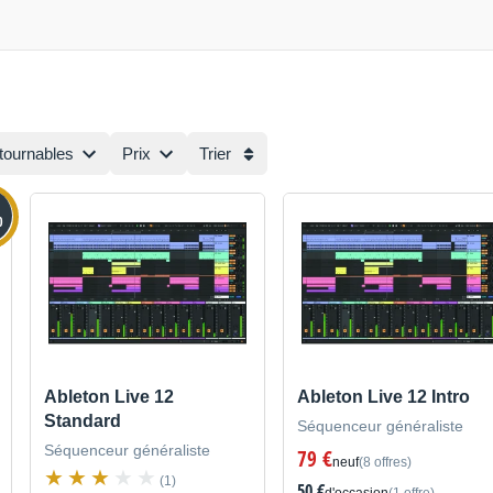
tournables
Prix
Trier
0
Ableton Live 12
Ableton Live 12 Intro
Standard
Séquenceur généraliste
Séquenceur généraliste
79 €
neuf
(8 offres)
(1)
50 €