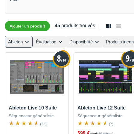
45
produits trouvés
Ajouter un
produit
Ableton
Évaluation
Disponibilité
Produits incon
8
9
/10
/1
Ableton Live 10 Suite
Ableton Live 12 Suite
Séquenceur généraliste
Séquenceur généraliste
(33)
(7)
599 €