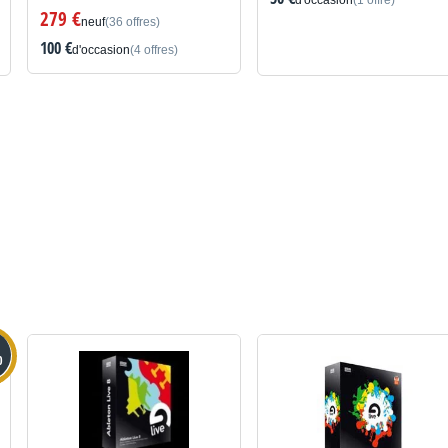
d'occasion
(1 offre)
279 €
neuf
(36 offres)
100 €
d'occasion
(4 offres)
0