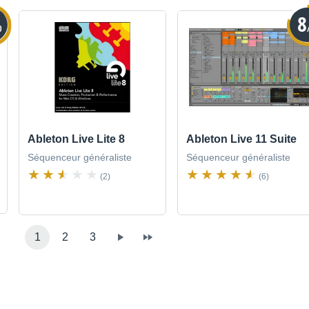
8
0
Ableton Live Lite 8
Ableton Live 11 Suite
Séquenceur généraliste
Séquenceur généraliste
(2)
(6)
1
2
3