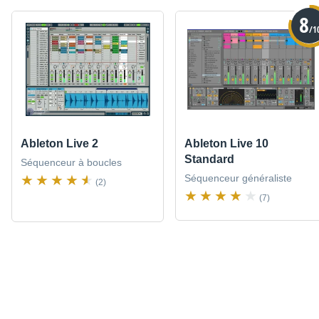
8
/1
Ableton Live 2
Ableton Live 10
Standard
Séquenceur à boucles
Séquenceur généraliste
(2)
(7)