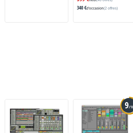
neuf
(48 offres)
340 €
d'occasion
(2 offres)
9
/1