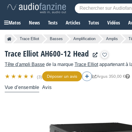
Matos
News
Tests
Articles
Tutos
Vidéos
A
Trace Elliot
Basses
Amplification
Amplis
T
Trace Elliot AH600-12 Head
Tête d'ampli Basse
de la marque
Trace Elliot
appartenant à l
Déposer un avis
Argus 350,00 €
(3)
Vue d’ensemble
Avis