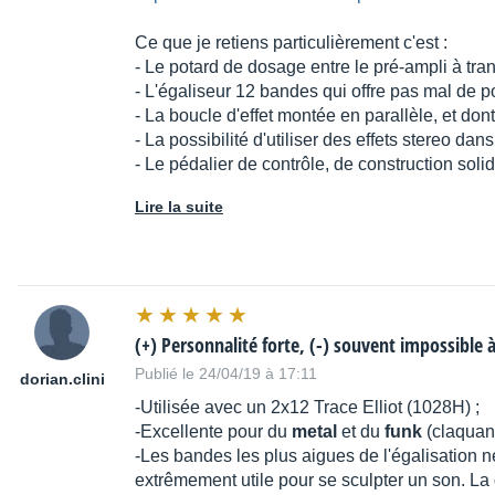
Ce que je retiens particulièrement c'est :
- Le potard de dosage entre le pré-ampli à tran
- L'égaliseur 12 bandes qui offre pas mal de po
- La boucle d'effet montée en parallèle, et dont 
- La possibilité d'utiliser des effets stereo dan
- Le pédalier de contrôle, de construction sol
Lire la suite
(+) Personnalité forte, (-) souvent impossible 
Publié le 24/04/19 à 17:11
dorian.clini
-Utilisée avec un 2x12 Trace Elliot (1028H) ;
-Excellente pour du
metal
et du
funk
(claquant
-Les bandes les plus aigues de l'égalisation n
extrêmement utile pour se sculpter un son. La