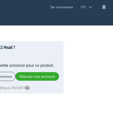
FR
Se connecter
2 Head ?
 petite annonce pour ce produit.
 annonce
Déposer une annonce
Argus 350,00 €