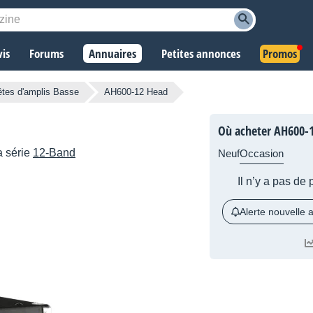
vis
Forums
Annuaires
Petites annonces
Promos
êtes d'amplis Basse
AH600-12 Head
Où acheter AH600-1
a série
12-Band
Neuf
Occasion
Il n’y a pas de
Alerte nouvelle