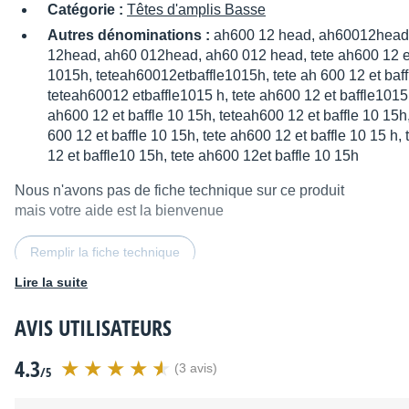
Catégorie :
Têtes d'amplis Basse
Autres dénominations :
ah600 12 head, ah60012head,
12head, ah60 012head, ah60 012 head, tete ah600 12 et 
1015h, teteah60012etbaffle1015h, tete ah 600 12 et baff
teteah60012 etbaffle1015 h, tete ah600 12 et baffle1015h
ah600 12 et baffle 10 15h, teteah600 12 et baffle 10 15h
600 12 et baffle 10 15h, tete ah600 12 et baffle 10 15 h,
12 et baffle10 15h, tete ah600 12et baffle 10 15h
Nous n'avons pas de fiche technique sur ce produit
mais votre aide est la bienvenue
Remplir la fiche technique
Lire la suite
Distribué par
ims distribution
AVIS UTILISATEURS
4.3
(3 avis)
/5