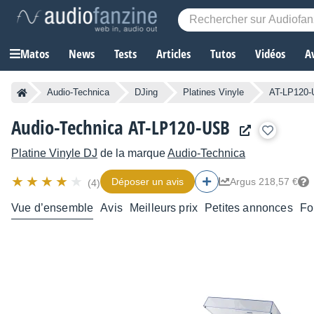
Matos
News
Tests
Articles
Tutos
Vidéos
A
Audio-Technica
DJing
Platines Vinyle
AT-LP120
Audio-Technica AT-LP120-USB
Platine Vinyle DJ
de la marque
Audio-Technica
Déposer un avis
Argus 218,57 €
(4)
Vue d’ensemble
Avis
Meilleurs prix
Petites annonces
Fo