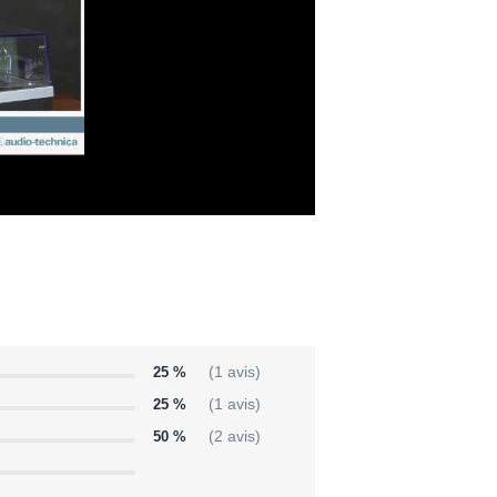
t.
les.
25 %
(1 avis)
25 %
(1 avis)
50 %
(2 avis)