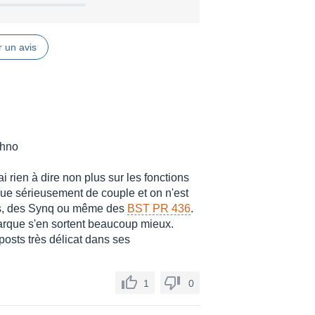
 un avis
chno
ai rien à dire non plus sur les fonctions
nque sérieusement de couple et on n'est
ics, des Synq ou même des
BST PR 436
.
arque s'en sortent beaucoup mieux.
posts très délicat dans ses
1
0