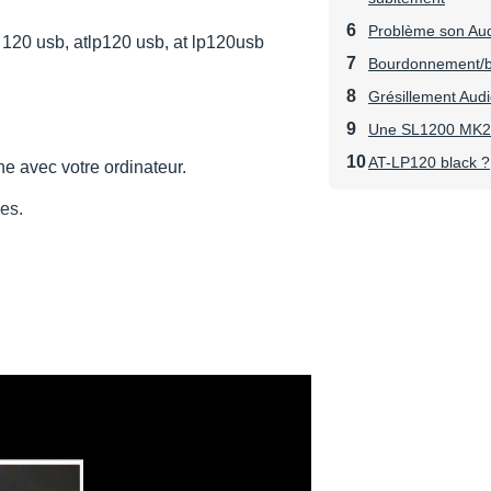
Problème son Au
p 120 usb, atlp120 usb, at lp120usb
Bourdonnement/br
Grésillement Aud
.
Une SL1200 MK2
AT-LP120 black ?
ne avec votre ordinateur.
es.