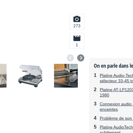
273
1
On en parle dans l
Platine Audio-Te
sélecteur 33-45 t
Platine AT-LP12
1980
Connexion audio e
enceintes
Problème de son 
Platine AudioTech
subitement