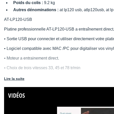
Poids du colis :
9.2 kg
Autres dénominations :
at lp120 usb, atlp120usb, at l
AT-LP120-USB
Platine professionnelle AT-LP120-USB a entraînement direct
• Sortie USB pour connecter et utiliser directement votre plati
• Logiciel compatible avec MAC /PC pour digitaliser vos vinyl
• Moteur a entrainement direct.
• Choix de trois vitesses 33, 45 et 78 tr/min
• Plateau aluminium avec son tapis anti dérapant.
Lire la suite
• Bras de lecture équilibré avec control d’amortissement.
VIDÉOS
• Lecture en marche avant et arrière.
• Indicateur stroboscopique de vitesse de la platine.