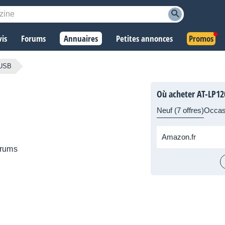
vis
Forums
Annuaires
Petites annonces
Promos
-USB
Où acheter AT-LP12
Neuf (7 offres)
Occasi
Amazon.fr
rums