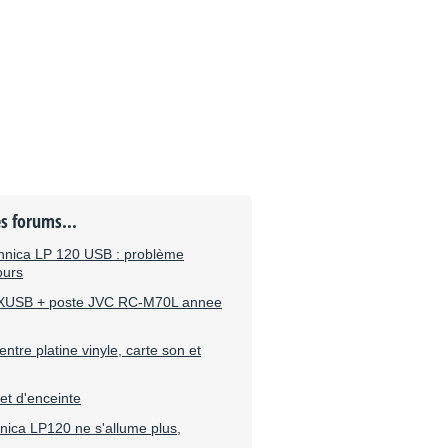
es forums...
chnica LP 120 USB : problème
ours
0XUSB + poste JVC RC-M70L annee
ntre platine vinyle, carte son et
et d'enceinte
nica LP120 ne s'allume plus,