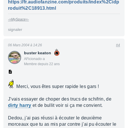
https://fr.audiofanzine.com/produits/index%2Cidp
roduit%2C18913.html
-=MySpace=-
signaler
06 Mars 2004 à 14:26
#4
buster keaton
AFicionado·a
Membre depuis 22 ans
Merci, vous êtes super rapide les gars !
J'vais essayer de choper des trucs de schifrin, de
dirty harry
et de bullit voir si ça me convient.
Dedou, j'ai pas réussi à écouter le deuxième
morceaux que tu as mis par contre j'ai pu écouter le