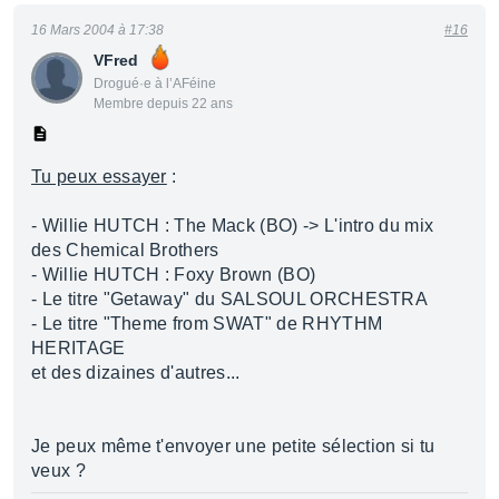
16 Mars 2004 à 17:38
#16
VFred
Drogué·e à l’AFéine
Membre depuis 22 ans
Tu peux essayer
:
- Willie HUTCH : The Mack (BO) -> L'intro du mix
des Chemical Brothers
- Willie HUTCH : Foxy Brown (BO)
- Le titre "Getaway" du SALSOUL ORCHESTRA
- Le titre "Theme from SWAT" de RHYTHM
HERITAGE
et des dizaines d'autres...
Je peux même t'envoyer une petite sélection si tu
veux ?