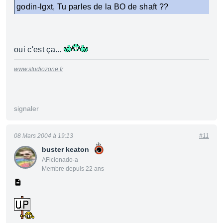
godin-lgxt, Tu parles de la BO de shaft ??
oui c'est ça...
www.studiozone.fr
signaler
08 Mars 2004 à 19:13
#11
buster keaton
AFicionado·a
Membre depuis 22 ans