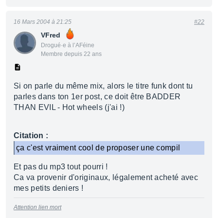
16 Mars 2004 à 21:25
#22
VFred
Drogué·e à l’AFéine
Membre depuis 22 ans
Si on parle du même mix, alors le titre funk dont tu
parles dans ton 1er post, ce doit être BADDER
THAN EVIL - Hot wheels (j'ai !)
Citation :
ça c'est vraiment cool de proposer une compil
Et pas du mp3 tout pourri !
Ca va provenir d'originaux, légalement acheté avec
mes petits deniers !
Attention lien mort