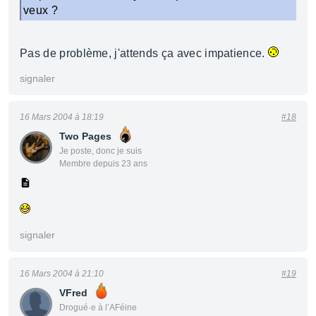
veux ?
Pas de problème, j'attends ça avec impatience.
signaler
16 Mars 2004 à 18:19
#18
Two Pages
Je poste, donc je suis
Membre depuis 23 ans
signaler
16 Mars 2004 à 21:10
#19
VFred
Drogué·e à l’AFéine