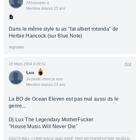
AFicionado·a
Membre depuis 23 ans
Dans le même style tu as "fat albert rotonda" de
Herbie Hancock (sur Blue Note)
signaler
10 Mars 2004 à 09:51
#14
Lux
Je poste, donc je suis
Membre depuis 23 ans
La BO de Ocean Eleven est pas mal aussi ds le
genre...
Dj Lux The Legendary MotherFucker
"House Music Will Never Die"
DISCO WILL COME BACK AND SAVE THIS MOTHERFUCKIN' WORLD