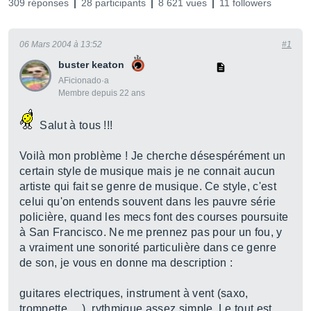
309 réponses
28 participants
8 621 vues
11 followers
06 Mars 2004 à 13:52
#1
buster keaton
AFicionado·a
Membre depuis 22 ans
Salut à tous !!!
Voilà mon problème ! Je cherche désespérément un
certain style de musique mais je ne connait aucun
artiste qui fait se genre de musique. Ce style, c'est
celui qu'on entends souvent dans les pauvre série
policière, quand les mecs font des courses poursuite
à San Francisco. Ne me prennez pas pour un fou, y
a vraiment une sonorité particulière dans ce genre
de son, je vous en donne ma description :
guitares electriques, instrument à vent (saxo,
trompette, ...), rythmique assez simple. Le tout est