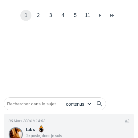
1
2
3
4
5
11
06 Mars 2004 à 14:02
#2
fabs
Je poste, donc je suis