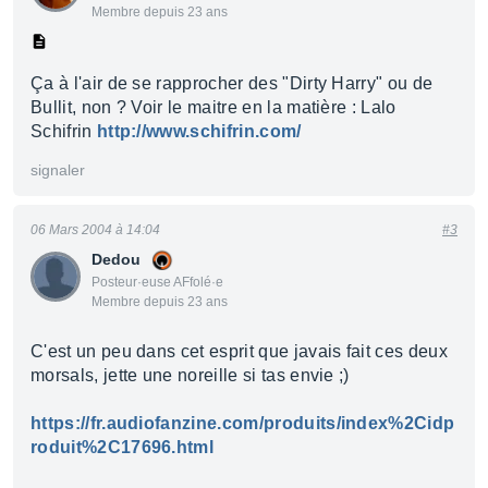
Membre depuis 23 ans
Ça à l'air de se rapprocher des "Dirty Harry" ou de
Bullit, non ? Voir le maitre en la matière : Lalo
Schifrin
http://www.schifrin.com/
signaler
06 Mars 2004 à 14:04
#3
Dedou
Posteur·euse AFfolé·e
Membre depuis 23 ans
C'est un peu dans cet esprit que javais fait ces deux
morsals, jette une noreille si tas envie ;)
https://fr.audiofanzine.com/produits/index%2Cidp
roduit%2C17696.html