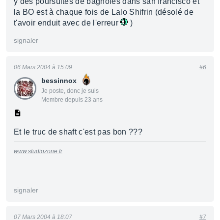
y des poursuites de bagnoles dans san francisco et
la BO est à chaque fois de Lalo Shifrin (désolé de
t'avoir enduit avec de l'erreur
)
signaler
06 Mars 2004 à 15:09
#6
bessinnox
Je poste, donc je suis
Membre depuis 23 ans
Et le truc de shaft c'est pas bon ???
www.studiozone.fr
signaler
07 Mars 2004 à 18:07
#7