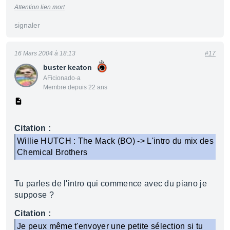
Attention lien mort
signaler
16 Mars 2004 à 18:13
#17
buster keaton
AFicionado·a
Membre depuis 22 ans
Citation :
Willie HUTCH : The Mack (BO) -> L'intro du mix des
Chemical Brothers
Tu parles de l'intro qui commence avec du piano je
suppose ?
Citation :
Je peux même t'envoyer une petite sélection si tu