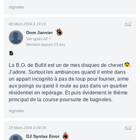
signaler
08 Mars 2004 à 19:16
#12
Dom Janvier
Vie après AF ?
Membre depuis 23 ans
La B.O. de Bullit est un de mes disques de chevet
.
J'adore. Surtout les ambiances quand il entre dans
un appart incognito à pas de loup pour fouiner, arme
aux poings ou qand il roule au pas dans un quartier
résidentiel en repérage. Et puis évidement le thème
principal de la course poursuite de bagnoles.
signaler
10 Mars 2004 à 09:39
#13
DJ Syntax Error