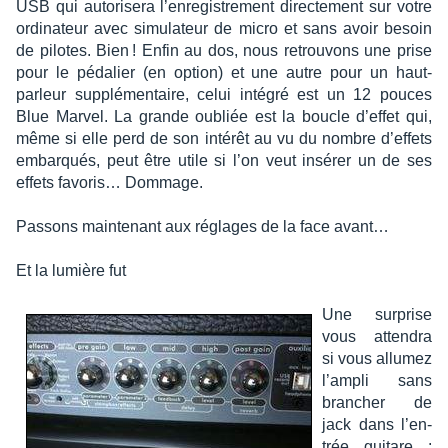
USB qui auto­ri­sera l’en­re­gis­tre­ment direc­te­ment sur votre
ordi­na­teur avec simu­la­teur de micro et sans avoir besoin
de pilotes. Bien ! Enfin au dos, nous retrou­vons une prise
pour le péda­lier (en option) et une autre pour un haut-
parleur supplé­men­taire, celui inté­gré est un 12 pouces
Blue Marvel. La grande oubliée est la boucle d’ef­fet qui,
même si elle perd de son inté­rêt au vu du nombre d’ef­fets
embarqués, peut être utile si l’on veut insé­rer un de ses
effets favo­ris… Dommage.
Passons main­te­nant aux réglages de la face avant…
Et la lumière fut
Une surprise
vous atten­dra
si vous allu­mez
l’am­pli sans
bran­cher de
jack dans l’en­
trée guitare :