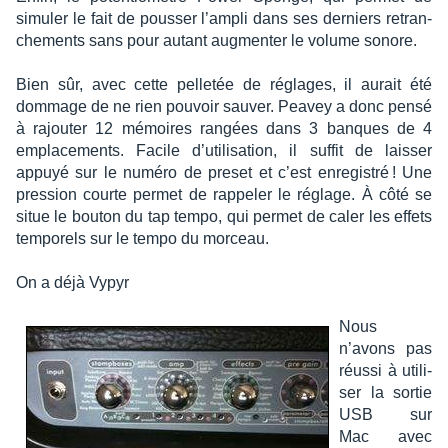
simu­ler le fait de pous­ser l’am­pli dans ses derniers retran­
che­ments sans pour autant augmen­ter le volume sonore.
Bien sûr, avec cette pelle­tée de réglages, il aurait été
dommage de ne rien pouvoir sauver. Peavey a donc pensé
à rajou­ter 12 mémoires rangées dans 3 banques de 4
empla­ce­ments. Facile d’uti­li­sa­tion, il suffit de lais­ser
appuyé sur le numéro de preset et c’est enre­gis­tré ! Une
pres­sion courte permet de rappe­ler le réglage. À côté se
situe le bouton du tap tempo, qui permet de caler les effets
tempo­rels sur le tempo du morceau.
On a déjà Vypyr
Nous
n’avons pas
réussi à utili­
ser la sortie
USB sur
Mac avec