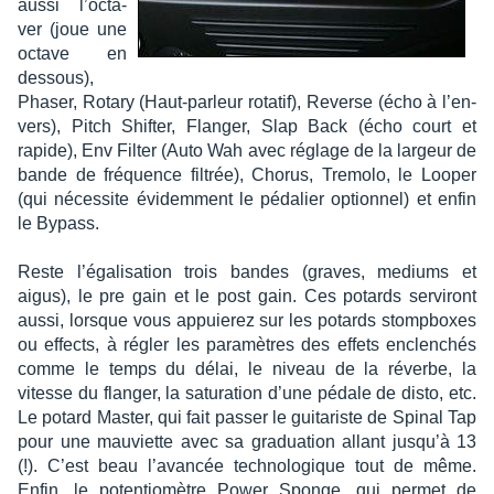
aussi l’oc­ta­
ver (joue une
octave en
dessous),
Phaser, Rotary (Haut-parleur rota­tif), Reverse (écho à l’en­
vers), Pitch Shif­ter, Flan­ger, Slap Back (écho court et
rapide), Env Filter (Auto Wah avec réglage de la largeur de
bande de fréquence filtrée), Chorus, Tremolo, le Looper
(qui néces­site évidem­ment le péda­lier option­nel) et enfin
le Bypass.
Reste l’éga­li­sa­tion trois bandes (graves, mediums et
aigus), le pre gain et le post gain. Ces potards servi­ront
aussi, lorsque vous appuie­rez sur les potards stomp­boxes
ou effects, à régler les para­mètres des effets enclen­chés
comme le temps du délai, le niveau de la réverbe, la
vitesse du flan­ger, la satu­ra­tion d’une pédale de disto, etc.
Le potard Master, qui fait passer le guita­riste de Spinal Tap
pour une mauviette avec sa gradua­tion allant jusqu’à 13
(!). C’est beau l’avan­cée tech­no­lo­gique tout de même.
Enfin, le poten­tio­mètre Power Sponge, qui permet de