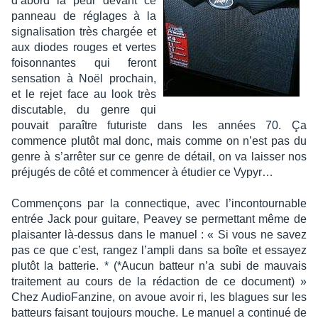
d’abord la peur devant ce
panneau de réglages à la
signa­li­sa­tion très char­gée et
aux diodes rouges et vertes
foison­nantes qui feront
sensa­tion à Noël prochain,
et le rejet face au look très
discu­table, du genre qui
pouvait paraître futu­riste dans les années 70. Ça
commence plutôt mal donc, mais comme on n’est pas du
genre à s’ar­rê­ter sur ce genre de détail, on va lais­ser nos
préju­gés de côté et commen­cer à étudier ce Vypyr…
Commençons par la connec­tique, avec l’in­con­tour­nable
entrée Jack pour guitare, Peavey se permet­tant même de
plai­san­ter là-dessus dans le manuel : « Si vous ne savez
pas ce que c’est, rangez l’am­pli dans sa boîte et essayez
plutôt la batte­rie. * (*Aucun batteur n’a subi de mauvais
trai­te­ment au cours de la rédac­tion de ce docu­ment) »
Chez Audio­Fan­zine, on avoue avoir ri, les blagues sur les
batteurs faisant toujours mouche. Le manuel a conti­nué de