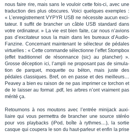
nous faire rire, mais sans le vouloir cette fois-ci, avec une
traduc­tion des plus obscures. Voici quelques exemples :
« L’en­re­gis­tre­ment VYPYR USB ne néces­site aucun exci­
ta­teur. Il suffit de bran­cher un câble USB stan­dard dans
votre ordi­na­teur. » La vie est bien faite, car nous n’avions
pas d’ex­ci­ta­teur sous la main dans les bureaux d’Au­dio­
Fan­zine. Concer­nant main­te­nant le sélec­teur de pédales
virtuelles : « Cette commande sélec­tionne l’ef­fet Stomp­box
(effet tradi­tion­nel de réson­nance (sic) au plan­cher) ».
Grosse décep­tion ici, l’am­pli ne propo­sant pas de simu­la­
tion de parquet, moquette ou béton, mais juste des
pédales clas­siques. Bref, on en passe et des meilleurs…
Peavey a bien eu raison de ne pas impri­mer ce torchon et
de le lais­ser au format .pdf, les arbres n’ont vrai­ment pas
mérité ça.
Retour­nons à nos moutons avec l’en­trée minijack auxi­
liaire qui vous permet­tra de bran­cher une source stéréo
pour vos play­backs (iPod, boîte à ryth­mes…), la sortie
casque qui coupera le son du haut-parleur et enfin la prise