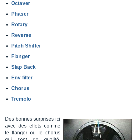
Octa­ver
Phaser
Rotary
Reverse
Pitch Shif­ter
Flan­ger
Slap Back
Env filter
Chorus
Tremolo
Des bonnes surprises ici
avec des effets comme
le flan­ger ou le chorus
qui sont de qualité,