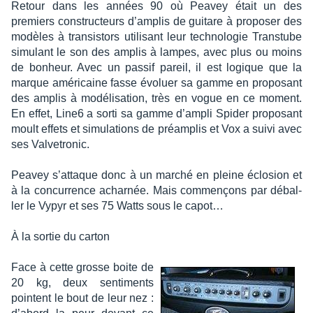
Retour dans les années 90 où Peavey était un des
premiers construc­teurs d’am­plis de guitare à propo­ser des
modèles à tran­sis­tors utili­sant leur tech­no­lo­gie Trans­tube
simu­lant le son des amplis à lampes, avec plus ou moins
de bonheur. Avec un passif pareil, il est logique que la
marque améri­caine fasse évoluer sa gamme en propo­sant
des amplis à modé­li­sa­tion, très en vogue en ce moment.
En effet, Line6 a sorti sa gamme d’am­pli Spider propo­sant
moult effets et simu­la­tions de préam­plis et Vox a suivi avec
ses Valve­tro­nic.
Peavey s’at­taque donc à un marché en pleine éclo­sion et
à la concur­rence achar­née. Mais commençons par débal­
ler le Vypyr et ses 75 Watts sous le capot…
À la sortie du carton
Face à cette grosse boite de
20 kg, deux senti­ments
pointent le bout de leur nez :