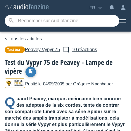
FR
< Tous les articles
Peavey
Vypyr 75
10 réactions
Test écrit
Test du Vypyr 75 de Peavey - Lampe de
vipère
Publié le 04/09/2009 par
Grégoire Nachbauer
Q
uand Peavey, marque américaine bien connue
des adeptes de la six cordes, tente de contrer
son compatriote Line6 avec sa série Spider sur le
marché des amplis transistor à modélisations, cela
donne la série Vypyr et plus particulièrement le Vypyr
75 qui nous intéresse aujourd’hui. Alors qui c’est le