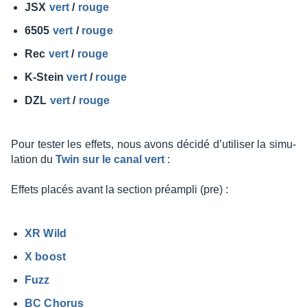
JSX
vert
/
rouge
6505
vert
/
rouge
Rec
vert
/
rouge
K-Stein
vert
/
rouge
DZL
vert
/
rouge
Pour tester les effets, nous avons décidé d’uti­li­ser la simu­
la­tion du
Twin sur le canal vert
:
Effets placés avant la section préam­pli (pre) :
XR Wild
X boost
Fuzz
BC Chorus