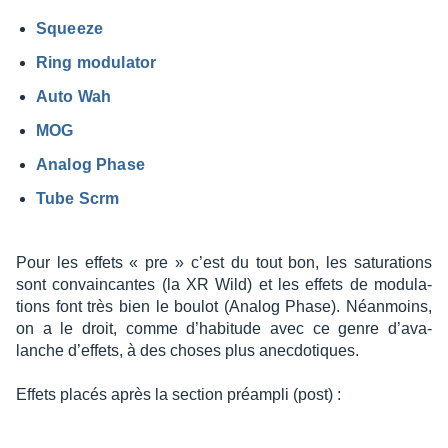
Squeeze
Ring modu­la­tor
Auto Wah
MOG
Analog Phase
Tube Scrm
Pour les effets « pre » c’est du tout bon, les satu­ra­tions
sont convain­cantes (la XR Wild) et les effets de modu­la­
tions font très bien le boulot (Analog Phase). Néan­moins,
on a le droit, comme d’ha­bi­tude avec ce genre d’ava­
lanche d’ef­fets, à des choses plus anec­do­tiques.
Effets placés après la section préam­pli (post) :