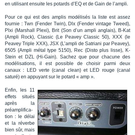
en utili­sant ensuite les potards d’EQ et de Gain de l’am­pli.
Pour ce qui est des amplis modé­li­sés la liste est assez
four­nie : Twn (Fender Twin), Dlx (Fender vintage Tweed),
Plxi (Marshall Plexi), Brit (Son d’un ampli anglais), B-Kat
(Ampli Rock), Clas­sic (Le Peavey Clas­sic 50), XXX (le
Peavey Triple XXX), JSX (L’am­pli de Satriani par Peavey),
6505 (Ampli métal type 5150), Rec (Disto plus lisse), K-
Stein et DZL (Hi-Gain). Sachez que pour chacune des
modé­li­sa­tions, il est possible de choi­sir parmi deux
canaux : LED verte (canal clean) et LED rouge (canal
saturé) en appuyant sur le potard « amp ».
Enfin, les 11
effets situés
après la
préam­pli­fi­ca­
tion : le délai
et la réverbe
bien sûr, mais