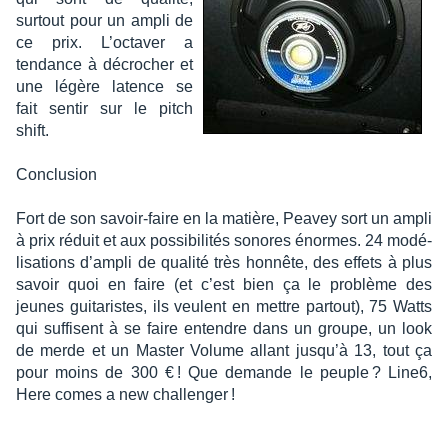
surtout pour un ampli de
ce prix. L’oc­ta­ver a
tendance à décro­cher et
une légère latence se
fait sentir sur le pitch
shift.
Conclu­sion
Fort de son savoir-faire en la matière, Peavey sort un ampli
à prix réduit et aux possi­bi­li­tés sonores énormes. 24 modé­
li­sa­tions d’am­pli de qualité très honnête, des effets à plus
savoir quoi en faire (et c’est bien ça le problème des
jeunes guita­ristes, ils veulent en mettre partout), 75 Watts
qui suffisent à se faire entendre dans un groupe, un look
de merde et un Master Volume allant jusqu’à 13, tout ça
pour moins de 300 € ! Que demande le peuple ? Line6,
Here comes a new chal­len­ger !