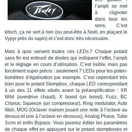
l’am­pli se met
à cligno­ter
dans tous les
sens. C’est
kitsch, ça ne sert à rien (ou peut-être à Noël, en plaçant le
Vypyr près du sapin) et c’est donc très néces­saire.
Mais à quoi servent toutes ces LEDs ? Chaque potard
sans fin est entouré de diodes qui indiquent l’ef­fet, l’am­pli
et le réglage en cours d’uti­li­sa­tion. C’est lisible, mais pas
forcé­ment super précis : seule­ment 7 LEDs pour les poten­
tio­mètres d’éga­li­sa­tion par exemple. C’est cepen­dant très
bien pour le potard Stomp­box, chaque LED corres­pon­dant
à un des 11 effets situés avant la préam­pli­fi­ca­tion : XR
Wild (over­drive chaud), X boost (un boost), Fuzz, BC
Chorus, Squeeze (un compres­seur), Ring modu­la­tor, Auto
Wah, MOG (Octa­ver maison jouant une note à l’oc­tave au
dessus et une à l’oc­tave en dessous), Analog Phase, Tube
Scrm et enfin Bypass. Vous pour­rez éditer les para­mètres
de chaque effet en appuyant sur le potard stomp­boxes et