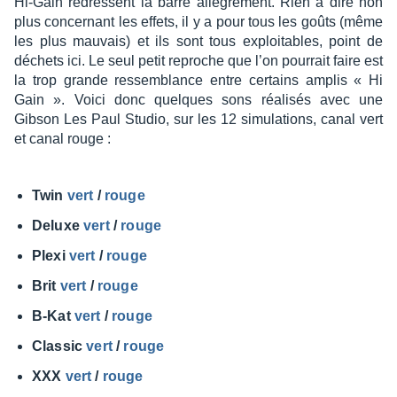
Hi-Gain redressent la barre allé­gre­ment. Rien à dire non
plus concer­nant les effets, il y a pour tous les goûts (même
les plus mauvais) et ils sont tous exploi­tables, point de
déchets ici. Le seul petit reproche que l’on pour­rait faire est
la trop grande ressem­blance entre certains amplis « Hi
Gain ». Voici donc quelques sons réali­sés avec une
Gibson Les Paul Studio, sur les 12 simu­la­tions, canal vert
et canal rouge :
Twin
vert
/
rouge
Deluxe
vert
/
rouge
Plexi
vert
/
rouge
Brit
vert
/
rouge
B-Kat
vert
/
rouge
Clas­sic
vert
/
rouge
XXX
vert
/
rouge