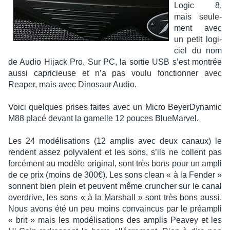
Logic 8,
mais seule­
ment avec
un petit logi­
ciel du nom
de Audio Hijack Pro. Sur PC, la sortie USB s’est montrée
aussi capri­cieuse et n’a pas voulu fonc­tion­ner avec
Reaper, mais avec Dino­saur Audio.
Voici quelques prises faites avec un Micro Beyer­Dy­na­mic
M88 placé devant la gamelle 12 pouces Blue­Mar­vel.
Les 24 modé­li­sa­tions (12 amplis avec deux canaux) le
rendent assez poly­va­lent et les sons, s’ils ne collent pas
forcé­ment au modèle origi­nal, sont très bons pour un ampli
de ce prix (moins de 300€). Les sons clean « à la Fender »
sonnent bien plein et peuvent même crun­cher sur le canal
over­drive, les sons « à la Marshall » sont très bons aussi.
Nous avons été un peu moins convain­cus par le préam­pli
« brit » mais les modé­li­sa­tions des amplis Peavey et les