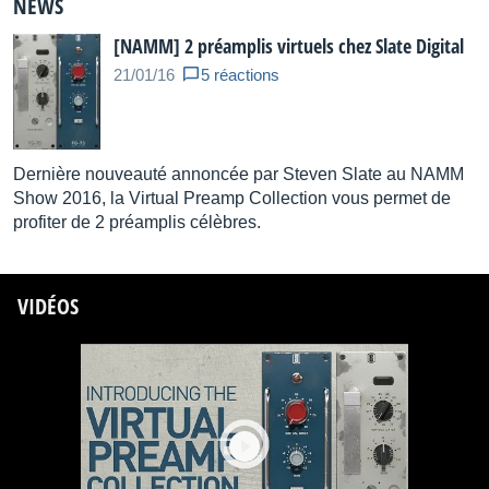
NEWS
color and tone effects, the left part of the knob should be
used. For more saturation and full on distortion, the virtual
[NAMM] 2 préamplis virtuels chez Slate Digital
drive can be pushed to the right side or even fully cranked.
21/01/16
5 réactions
AAX, VST2, VST3, and AU for Mac OS X and Windows
Dernière nouveauté annoncée par Steven Slate au NAMM
Show 2016, la Virtual Preamp Collection vous permet de
profiter de 2 préamplis célèbres.
VIDÉOS