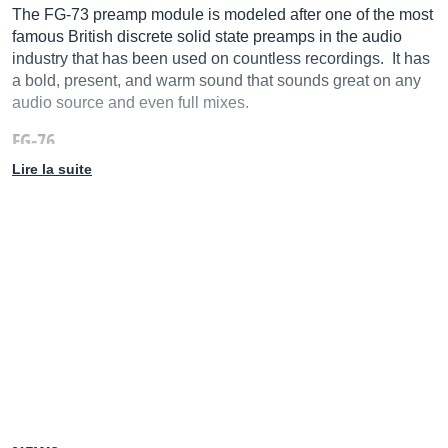
The FG-73 preamp module is modeled after one of the most
famous British discrete solid state preamps in the audio
industry that has been used on countless recordings. It has
a bold, present, and warm sound that sounds great on any
audio source and even full mixes.
FG-76
Lire la suite
This FG76 preamp module is modeled after a classic
vintage tube preamp that has been used on many classic
recordings. It has a thick, warm, and colorful tone that can
make tracks and mixes sound more ‘alive’. The bottom end
saturates in a very unique and musical way, making it a
great module for bass guitar and kick drum tracks
VIRTUAL DRIVE
Both modules feature a “virtual drive” knob. This knob
simulates the action of increasing the amplifier input gain
while automatically decreasing an internal output trim, so it
can set the gain staging of the preamp easily. For most