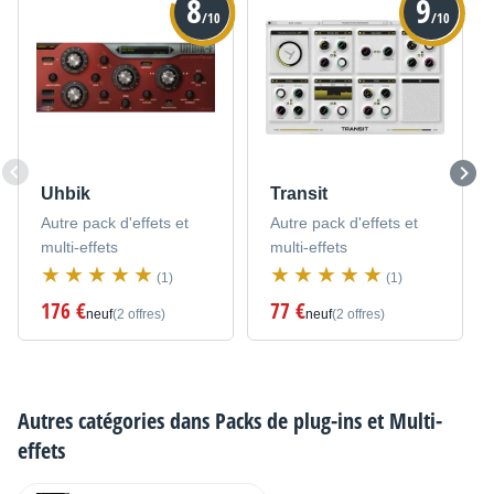
8
9
/10
/10
Uhbik
Transit
Autre pack d'effets et
Autre pack d'effets et
multi-effets
multi-effets
(1)
(1)
176 €
77 €
neuf
(2 offres)
neuf
(2 offres)
Autres catégories dans
Packs de plug-ins et Multi-
effets