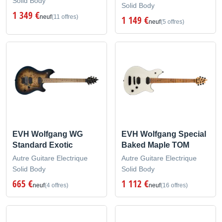
Solid Body
Solid Body
1 349 €
neuf
(11 offres)
1 149 €
neuf
(5 offres)
EVH Wolfgang WG
EVH Wolfgang Special
Standard Exotic
Baked Maple TOM
Autre Guitare Electrique
Autre Guitare Electrique
Solid Body
Solid Body
665 €
1 112 €
neuf
(4 offres)
neuf
(16 offres)