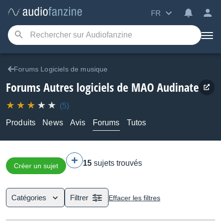
FR
Forums Logiciels de musique
Forums Autres logiciels de MAO Audinate
(5)
Produits
News
Avis
Forums
Tutos
15
sujets trouvés
Créer un sujet
Catégories
Filtrer
Effacer les filtres