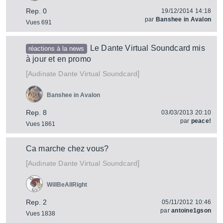
Rep. 0
19/12/2014 14:18
par
Banshee in Avalon
Vues 691
Le Dante Virtual Soundcard mis
réactions à la news
à jour et en promo
[
]
Dante Virtual Soundcard
Audinate
Banshee in Avalon
Rep. 8
03/03/2013 20:10
par
peace!
Vues 1861
Ca marche chez vous?
[
]
Dante Virtual Soundcard
Audinate
WillBeAllRight
Rep. 2
05/11/2012 10:46
par
antoine1gson
Vues 1838