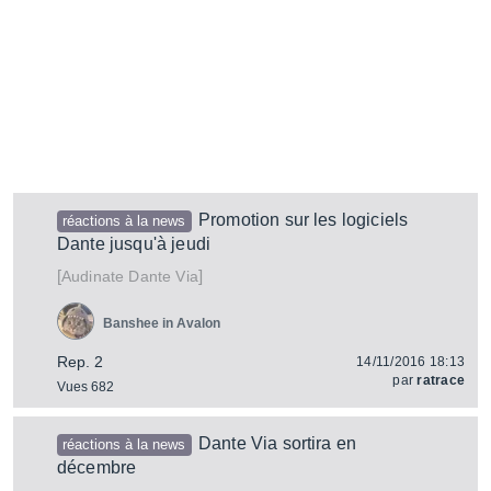
Promotion sur les logiciels
réactions à la news
Dante jusqu'à jeudi
[
]
Dante Via
Audinate
Banshee in Avalon
Rep. 2
14/11/2016 18:13
par
ratrace
Vues 682
Dante Via sortira en
réactions à la news
décembre