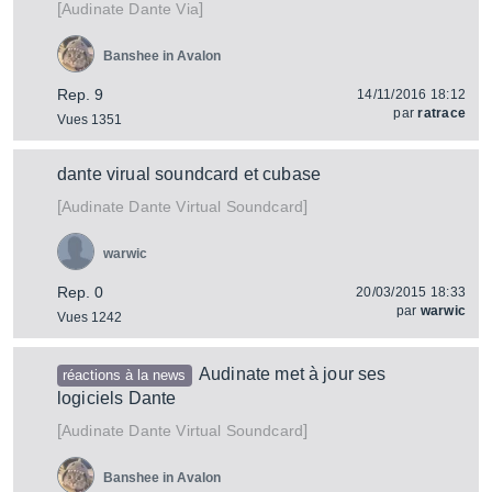
[
]
Dante Via
Audinate
Banshee in Avalon
Rep. 9
14/11/2016 18:12
par
ratrace
Vues 1351
dante virual soundcard et cubase
[
]
Dante Virtual Soundcard
Audinate
warwic
Rep. 0
20/03/2015 18:33
par
warwic
Vues 1242
Audinate met à jour ses
réactions à la news
logiciels Dante
[
]
Dante Virtual Soundcard
Audinate
Banshee in Avalon