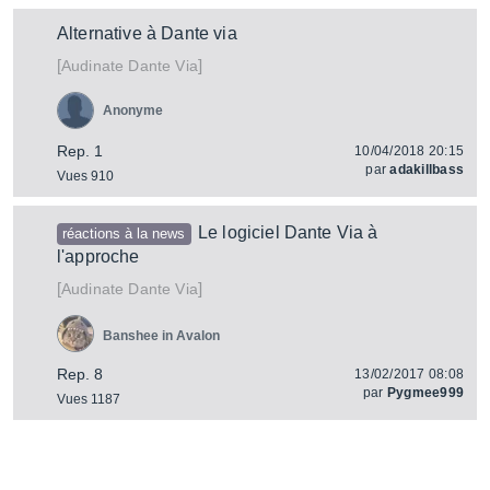
Alternative à Dante via
[
]
Dante Via
Audinate
Anonyme
Rep. 1
10/04/2018 20:15
par
adakillbass
Vues 910
Le logiciel Dante Via à
réactions à la news
l'approche
[
]
Dante Via
Audinate
Banshee in Avalon
Rep. 8
13/02/2017 08:08
par
Pygmee999
Vues 1187