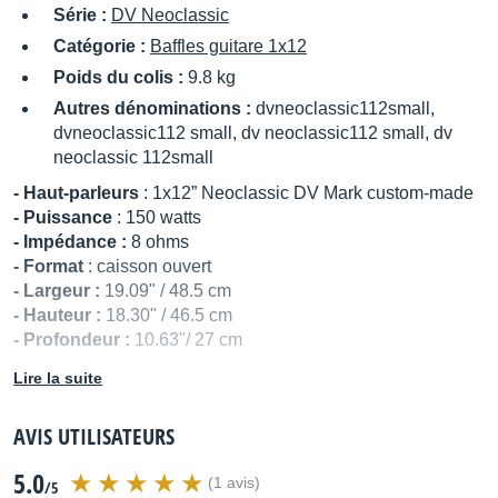
Série :
DV Neoclassic
Catégorie :
Baffles guitare 1x12
Poids du colis :
9.8 kg
Autres dénominations :
dvneoclassic112small,
dvneoclassic112 small, dv neoclassic112 small, dv
neoclassic 112small
- Haut-parleurs
: 1x12” Neoclassic DV Mark custom-made
- Puissance
: 150 watts
- Impédance :
8 ohms
- Format
: caisson ouvert
- Largeur :
19.09" / 48.5 cm
- Hauteur :
18.30" / 46.5 cm
- Profondeur :
10.63"/ 27 cm
- Poids
: 18.3 lbs / 8.3 kg
Lire la suite
Source :
http://www.dvmark.it/
AVIS UTILISATEURS
Distribué par
Mogar
5.0
(1 avis)
/5