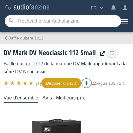
FR
Baffle guitare 1x12
DV Mark DV Neoclassic 112 Small
Baffle guitare 1x12
de la marque
DV Mark
appartenant à la
série
DV Neoclassic
Déposer un avis
Argus 192,72 €
(1)
Vue d’ensemble
Avis
Meilleurs prix