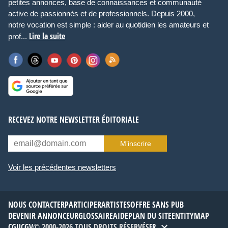
petites annonces, base de connaissances et communauté
active de passionnés et de professionnels. Depuis 2000,
notre vocation est simple : aider au quotidien les amateurs et
Lire la suite
prof...
RECEVEZ NOTRE NEWSLETTER ÉDITORIALE
M’inscrire
Voir les précédentes newsletters
NOUS CONTACTER
PARTICIPER
ARTISTES
OFFRE SANS PUB
DEVENIR ANNONCEUR
GLOSSAIRE
AIDE
PLAN DU SITE
ENTITYMAP
CGU
CGV
© 2000-2026 TOUS DROITS RÉSERVÉS
FR