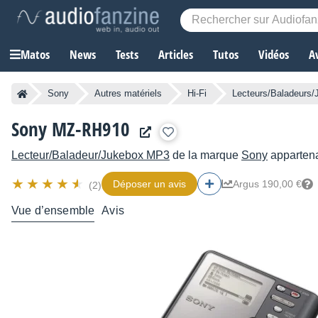
Matos
News
Tests
Articles
Tutos
Vidéos
A
Sony
Autres matériels
Hi-Fi
Lecteurs/Baladeurs
Sony MZ-RH910
Lecteur/Baladeur/Jukebox MP3
de la marque
Sony
appartena
Déposer un avis
Argus 190,00 €
(2)
Vue d’ensemble
Avis