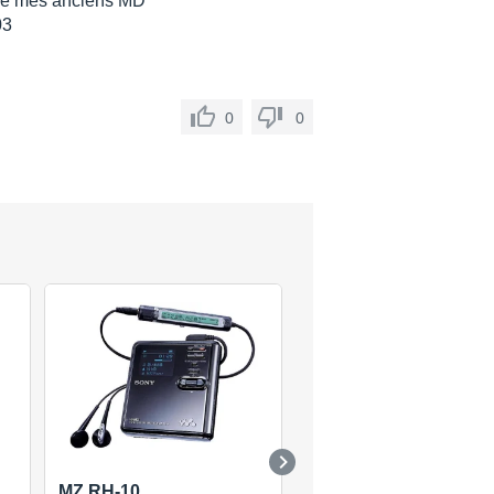
ême mes anciens MD
03
0
0
MZ RH-10
MZ-NH700