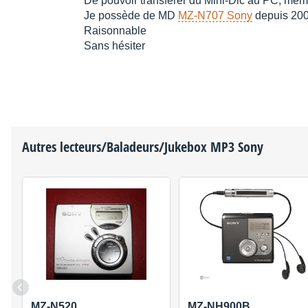
De pouvoir transférer du Mini-Dic au PC, m
Je possède de MD
MZ-N707 Sony
depuis 20
Raisonnable
Sans hésiter
Autres lecteurs/Baladeurs/Jukebox MP3
Sony
MZ-N520
MZ-NH900B