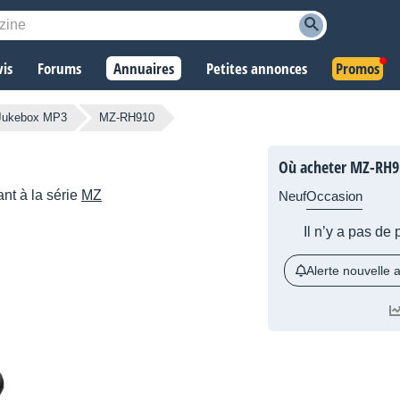
vis
Forums
Annuaires
Petites annonces
Promos
/Jukebox MP3
MZ-RH910
Où acheter MZ-RH9
nt à la série
MZ
Neuf
Occasion
Il n’y a pas de
Alerte nouvelle